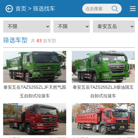
首页
>
筛选找车
筛选车型
共
83
款车型
泰安五岳TAZ5255ZLJF天然气国
泰安五岳TAZ5255ZLJI柴油国五
五自卸式垃圾车
自卸式垃圾车