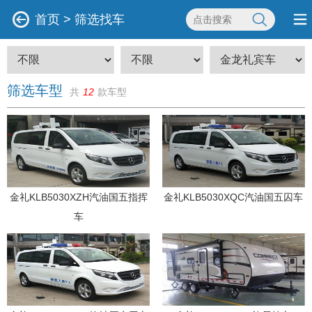
首页
>
筛选找车
筛选车型
共
12
款车型
金礼KLB5030XZH汽油国五指挥
金礼KLB5030XQC汽油国五囚车
车