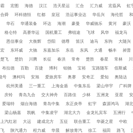
衡霸
宏图
海德
汉江
浩天星运
汇合
汇力威
宏磊风
虹
合舜
环科德恒
红都
皇冠
浩运事业达
华岳兴
海伦哲
蜀
华石
华通装备
环达
海潮
豪曼
华威驰乐
黄河
豪沃
格仑特
高赛华运
国机重工
弗锐途
飞球
风华
福龙马
田
恩信事业
大衡辉
岱阳
德尊
笛沃
迪马
东驹
大随兴
帝宏
东环威
大驰
东嘉加乐
东岳
东风
大通
畅丰
昶普
楚飞
楚韵
川腾
长征
春洪
常奇
楚胜
春星
常林
川
布拉德
百勤
百捷
博利
铂驰
宝裕
宝路随车
佰斯威
稳号
澳柯玛
安旭
爱旅房车
奥赛
安奇正
爱知
奥陆达
通
杭州美通
三一重工
上海金盾
中集东岳
梁山华宇
广科牌
庆铃
青岛九合
交大神舟
百路佳
少林
五洲龙
亚星
爱瑞特
烟台海德
青岛中集
东正炎帝
虹宇
森源鸿马
湖
梁山杨嘉
凯帆
中集凌宇
湖北大力
金龙礼宾车
五洲行
上汽红岩
大运
建成北方
五征
联合重工
华菱之星
中欧
新飞
陕汽通力
程力威
华晨
解放青汽
徐工
福田
路飞