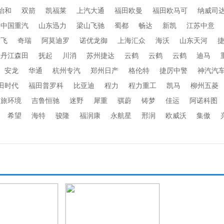
怡和
双箭
凯福莱
上汽大通
福田欧曼
福田欧马可
纳威司
中国重汽
山东迅力
梁山飞驰
蜀都
畅达
新凯
江苏中意
楚飞
奇瑞
阿莫迪罗
诺优龙御
上海汇众
海沃
山东天河
牡丹江森田
抚起
川消
苏州捷达
云鹤
云鹤
云鹤
迪马
安龙
华通
杭州专汽
郑州日产
格伦特
捷厉中警
神汽汽
田时代
福田普罗科
比亚迪
程力
程力重工
凯马
柳州五菱
劲旅环境
吉鲁恒驰
迷野
犀重
骐蔚
铸梦
佳运
阿诺科图
希望
海特
骏隆
福润康
永航星
邢润
欧威沃
集傲