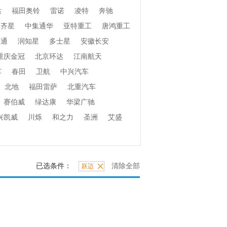
达
福田奥铃
雷诺
凌特
奔驰
齐星
中集通华
亚特重工
唐鸿重工
捷通
润知星
多士星
安徽长安
重庆金冠
北京环达
江南航天
车
春田
卫航
中兴汽车
北地
福田雷萨
北重汽车
赛伯威
绿达康
华梁广驰
兴凯威
川烁
和之力
圣洲
艾盛
已选条件：
清除全部
跃迈