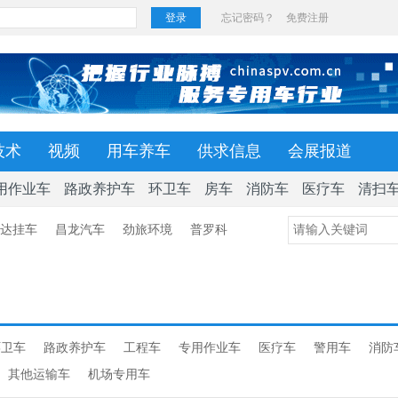
技术
视频
用车养车
供求信息
会展报道
用作业车
路政养护车
环卫车
房车
消防车
医疗车
清扫
达挂车
昌龙汽车
劲旅环境
普罗科
环卫车
路政养护车
工程车
专用作业车
医疗车
警用车
消防
其他运输车
机场专用车