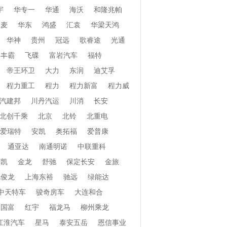
宇
华专一
华通
海沃
和隆兆帕
和麦
华东
鸿盛
汇袁
华梁天鸿
华神
贵州
冠远
歌睿途
光通
丰霸
飞碟
富岩汽车
福特
帝王环卫
大力
东润
迪艾孚
程力重工
程力
程力新富
程力威
汽建邦
川丹汽运
川消
长安
北创千乘
北京
北铃
北重电
爱瑞特
安凯
奥拓福
爱普康
通亚达
南通明诺
中联重科
安凯
金龙
舒驰
保定长安
金旅
北俊龙
上海东裕
驰远
绿能达
中天特车
骏奇房车
大连和合
国富
红宇
福龙马
柳州乘龙
江淮汽车
星马
泰安五岳
恩信事业