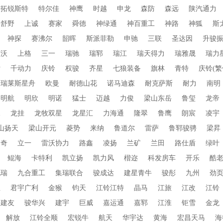
拓锐斯特
特尔佳
神鹰
时越
申龙
森防
森远
陕汽通力
舒野
上诚
赛家
舜德
神绿通
神百重工
神路
神狐
斯
神探
赛沸尔
韶晖
斯派菲勒
申驰
三联
圣达因
升骏
赛沃
上格
三一
瑞驰
瑞郓
瑞江
瑞天得力
瑞雅晟
瑞力
索
千动力
庆铃
权骏
齐星
七狼装备
旗林
青特
庆铃(繁
普瑞莱斯星舟
欧曼
耐德山花
诺马迪森
耐克萨斯
耐力
南明
明航
明欣
明诺
猛士
迈越
力俊
梁山东岳
鲁玺
龙帝
水
龙挂
龙牧双星
龙星汇
力海通
隆翠
鲁鹰
朗宸
凌宇
山扬天
梁山开元
菱势
来纳
鲁道尔
雷萨
鲁郓骏骋
梁昇
朗奇
立一
雷沃协力
路鑫
凌扬
兰矿
兰田
路仕盾
绿叶
鲲海
卡特利
凯立扬
凯力风
楷迩
科发房车
开乐
酷
九瑞
九合重工
集瑞联合
骏成达
建星青牛
骏彤
九州
劲
业
君宇广利
金猴
钧天
江铃江特
晶马
江旅
江改
江铃
建友
骏华兴
建宇
巨威
嘉运通
嘉郓
江淮
钜雪
金龙
解放
江铃全顺
宏锐牛
航天
华宇达
黄海
宏昌天马
海