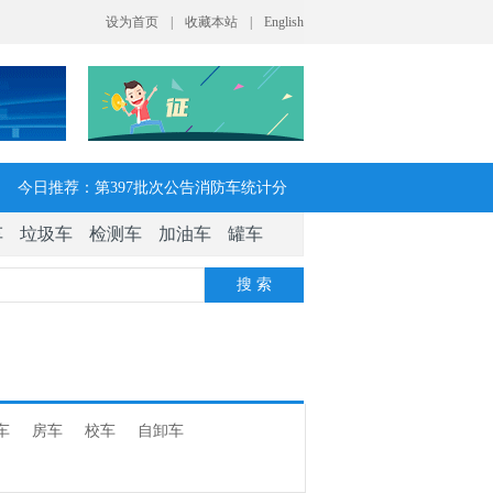
今日推荐：第397批次公告消防车统计分
车
垃圾车
检测车
加油车
罐车
析：公示企业达21家11种车型，水罐、器
搜 索
械消防车数量最多
今日推荐：让客户每趟多挣一点钱 大运
V7H危货牵引车获安徽客户青睐
车
房车
校车
自卸车
今日推荐：今年危险货物港口作业安全生
产整治聚焦这四方面