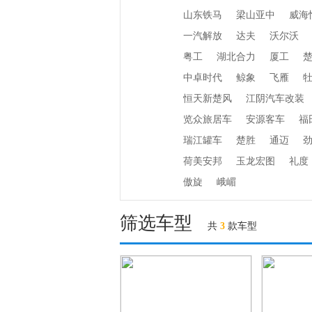
山东铁马
梁山亚中
威海
一汽解放
达夫
沃尔沃
粤工
湖北合力
厦工
中卓时代
鲸象
飞雁
恒天新楚风
江阴汽车改装
览众旅居车
安源客车
福
瑞江罐车
楚胜
通迈
荷美安邦
玉龙宏图
礼度
傲旋
峨嵋
筛选车型
共
3
款车型