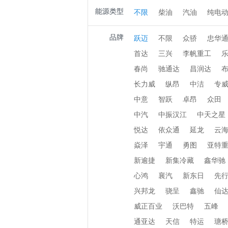
能源类型
不限
柴油
汽油
纯电
品牌
跃迈
不限
众骄
忠华
首达
三兴
李帆重工
春尚
驰通达
昌润达
长力威
纵昂
中洁
专
中意
智跃
卓昂
众田
中汽
中振汉江
中天之星
悦达
依众通
延龙
云
焱泽
宇通
勇图
亚特
新逾捷
新集冷藏
鑫华驰
心鸿
襄汽
新东日
先
兴邦龙
骁呈
鑫驰
仙
威正百业
沃巴特
五峰
通亚达
天信
特运
瑭