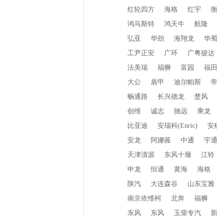
红轮四方
海格
红宇
鸿马斯特
鸿天牛
航隆
弘亚
华劲
海翔龙
华
工尹正安
广环
广粤骏达
法美瑞
福狮
富园
福
大公
盾甲
迪尔帕斯
畅通路
长兴德龙
楚风
创维
诚志
驰远
乘龙
比亚迪
安瑞科(Enric)
安
安龙
阿娜蕥
中通
宇
天津清源
东风十堰
江铃
申龙
恒通
黄海
海格
陕汽
大连森谷
山东宝雅
南京依维柯
北奔
福狮
东风
东风
玉柴专汽