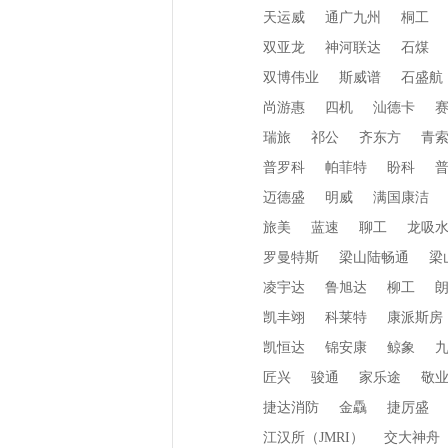
天运威
通广九州
桐工
双亚龙
神河联达
石煤
双博伟业
斯威谱
石盛航
尚游惠
四机
汕德卡
瑞旅
祁公
齐东方
青
普罗科
帕菲特
盼科
迈德盛
明威
满国康洁
旅美
蓝速
聊工
龙吸
罗曼特斯
梁山陆畅通
梁
凌宇达
鲁旭达
柳工
凯丰翊
科莱特
康派斯房
凯恒达
锦安康
鲸象
匠兴
骏通
家乐途
敬
捷达消防
金驫
捷厉盛
江汉所（JMRI）
交大神舟