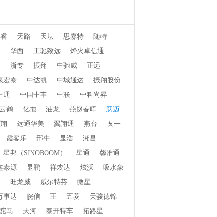
博睿
天路
天坛
思嘉特
随特
桥
华西
工驰致远
烽火卓信通
信
浙专
振翔
中驰威
正远
康宏泰
中达凯
中城通达
振翔股份
中通
中国中车
中联
中科尚昇
云鹤
亿拖
油龙
燕赵春晖
跃迈
郓翔
远通华美
翼翔通
燕台
友一
霞客乐
邢牛
显浩
湘昌
星邦（SINOBOOM）
星通
馨雅通
鑫泰源
显鹏
祥农达
炫沃
吸水象
畅
旺龙威
威尔特芬
微星
万事达
皖信
王
五菱
天骏德锦
驼马
天河
泰开特车
拓路星