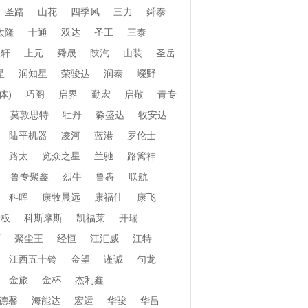
圣路
山花
四季风
三力
舜泰
太隆
十通
双达
圣工
三泰
振轩
上元
舜晟
陕汽
山装
圣岳
星
润知星
荣骏达
润泰
嶸野
体)
巧阁
启界
勤宏
启敬
青专
莫敦思特
牡丹
淼盛达
牧安达
陆平机器
凌河
蓝港
罗伦士
路太
览众之星
兰驰
路篱神
鲁专聚鑫
烈牛
鲁犇
联航
科晖
康牧晨远
康福佳
康飞
老板
科斯摩斯
凯福莱
开瑞
页
聚尘王
经恒
江汇威
江特
江西五十铃
金望
谨诚
句龙
金旅
金杯
杰利鑫
德馨
海能达
宏运
华骏
华昌