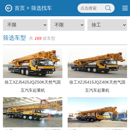
首页
>
筛选找车
筛选车型
共
169
款车型
徐工XZJ5425JQZ50K天然气国
徐工XZJ5415JQZ40K天然气国
五汽车起重机
五汽车起重机