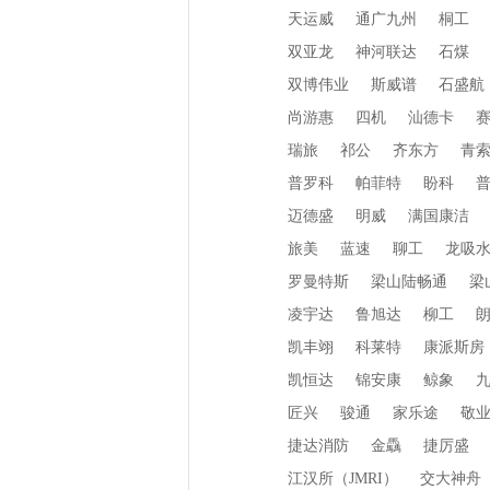
天运威
通广九州
桐工
双亚龙
神河联达
石煤
双博伟业
斯威谱
石盛航
尚游惠
四机
汕德卡
瑞旅
祁公
齐东方
青
普罗科
帕菲特
盼科
迈德盛
明威
满国康洁
旅美
蓝速
聊工
龙吸
罗曼特斯
梁山陆畅通
梁
凌宇达
鲁旭达
柳工
凯丰翊
科莱特
康派斯房
凯恒达
锦安康
鲸象
匠兴
骏通
家乐途
敬
捷达消防
金驫
捷厉盛
江汉所（JMRI）
交大神舟