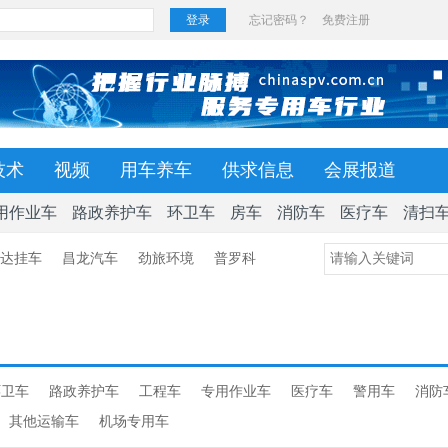
技术
视频
用车养车
供求信息
会展报道
用作业车
路政养护车
环卫车
房车
消防车
医疗车
清扫
达挂车
昌龙汽车
劲旅环境
普罗科
环卫车
路政养护车
工程车
专用作业车
医疗车
警用车
消防
其他运输车
机场专用车