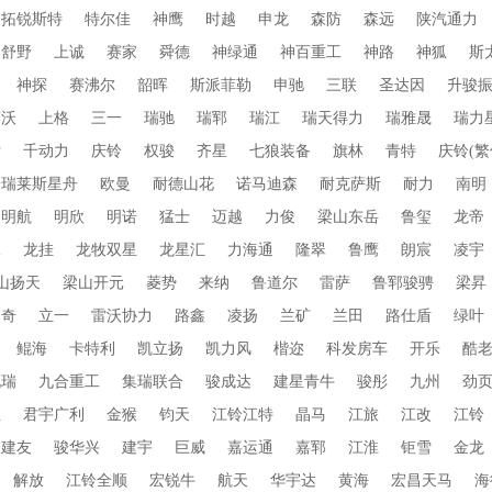
拓锐斯特
特尔佳
神鹰
时越
申龙
森防
森远
陕汽通力
舒野
上诚
赛家
舜德
神绿通
神百重工
神路
神狐
斯
神探
赛沸尔
韶晖
斯派菲勒
申驰
三联
圣达因
升骏
赛沃
上格
三一
瑞驰
瑞郓
瑞江
瑞天得力
瑞雅晟
瑞力
索
千动力
庆铃
权骏
齐星
七狼装备
旗林
青特
庆铃(繁
普瑞莱斯星舟
欧曼
耐德山花
诺马迪森
耐克萨斯
耐力
南明
明航
明欣
明诺
猛士
迈越
力俊
梁山东岳
鲁玺
龙帝
水
龙挂
龙牧双星
龙星汇
力海通
隆翠
鲁鹰
朗宸
凌宇
山扬天
梁山开元
菱势
来纳
鲁道尔
雷萨
鲁郓骏骋
梁昇
朗奇
立一
雷沃协力
路鑫
凌扬
兰矿
兰田
路仕盾
绿叶
鲲海
卡特利
凯立扬
凯力风
楷迩
科发房车
开乐
酷
九瑞
九合重工
集瑞联合
骏成达
建星青牛
骏彤
九州
劲
业
君宇广利
金猴
钧天
江铃江特
晶马
江旅
江改
江铃
建友
骏华兴
建宇
巨威
嘉运通
嘉郓
江淮
钜雪
金龙
解放
江铃全顺
宏锐牛
航天
华宇达
黄海
宏昌天马
海