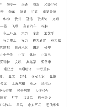
宇
华专一
华通
海沃
和隆兆帕
和麦
华东
鸿盛
汇袁
华梁天鸿
华神
贵州
冠远
歌睿途
光通
丰霸
飞碟
富岩汽车
福特
帝王环卫
大力
东润
迪艾孚
程力重工
程力
程力新富
程力威
汽建邦
川丹汽运
川消
长安
北创千乘
北京
北铃
北重电
爱瑞特
安凯
奥拓福
爱普康
通亚达
南通明诺
中联重科
安凯
金龙
舒驰
保定长安
金旅
北俊龙
上海东裕
驰远
绿能达
中天特车
骏奇房车
大连和合
国富
红宇
福龙马
柳州乘龙
江淮汽车
星马
泰安五岳
恩信事业