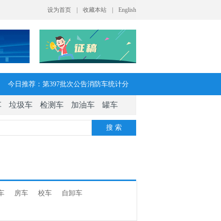
今日推荐：第397批次公告消防车统计分
车
垃圾车
检测车
加油车
罐车
析：公示企业达21家11种车型，水罐、器
搜 索
械消防车数量最多
今日推荐：让客户每趟多挣一点钱 大运
V7H危货牵引车获安徽客户青睐
车
房车
校车
自卸车
今日推荐：今年危险货物港口作业安全生
产整治聚焦这四方面