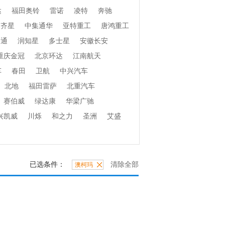
达
福田奥铃
雷诺
凌特
奔驰
齐星
中集通华
亚特重工
唐鸿重工
捷通
润知星
多士星
安徽长安
重庆金冠
北京环达
江南航天
车
春田
卫航
中兴汽车
北地
福田雷萨
北重汽车
赛伯威
绿达康
华梁广驰
兴凯威
川烁
和之力
圣洲
艾盛
已选条件：
清除全部
澳柯玛