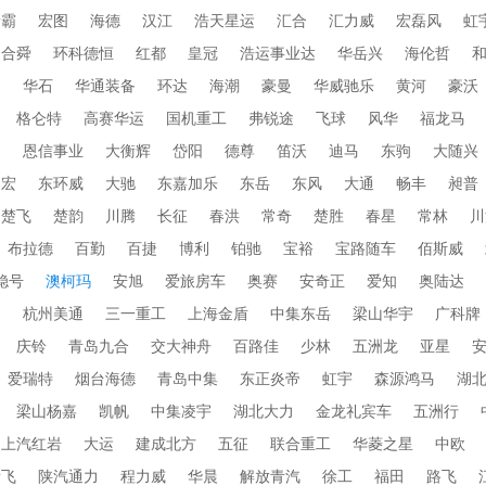
衡霸
宏图
海德
汉江
浩天星运
汇合
汇力威
宏磊风
虹
合舜
环科德恒
红都
皇冠
浩运事业达
华岳兴
海伦哲
蜀
华石
华通装备
环达
海潮
豪曼
华威驰乐
黄河
豪沃
格仑特
高赛华运
国机重工
弗锐途
飞球
风华
福龙马
田
恩信事业
大衡辉
岱阳
德尊
笛沃
迪马
东驹
大随兴
帝宏
东环威
大驰
东嘉加乐
东岳
东风
大通
畅丰
昶普
楚飞
楚韵
川腾
长征
春洪
常奇
楚胜
春星
常林
川
布拉德
百勤
百捷
博利
铂驰
宝裕
宝路随车
佰斯威
稳号
澳柯玛
安旭
爱旅房车
奥赛
安奇正
爱知
奥陆达
通
杭州美通
三一重工
上海金盾
中集东岳
梁山华宇
广科牌
庆铃
青岛九合
交大神舟
百路佳
少林
五洲龙
亚星
爱瑞特
烟台海德
青岛中集
东正炎帝
虹宇
森源鸿马
湖
梁山杨嘉
凯帆
中集凌宇
湖北大力
金龙礼宾车
五洲行
上汽红岩
大运
建成北方
五征
联合重工
华菱之星
中欧
新飞
陕汽通力
程力威
华晨
解放青汽
徐工
福田
路飞