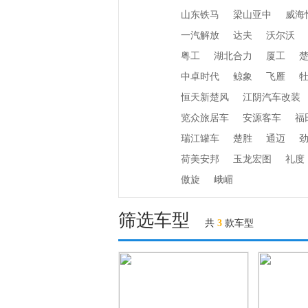
山东铁马
梁山亚中
威海
一汽解放
达夫
沃尔沃
粤工
湖北合力
厦工
中卓时代
鲸象
飞雁
恒天新楚风
江阴汽车改装
览众旅居车
安源客车
福
瑞江罐车
楚胜
通迈
荷美安邦
玉龙宏图
礼度
傲旋
峨嵋
筛选车型
共
3
款车型