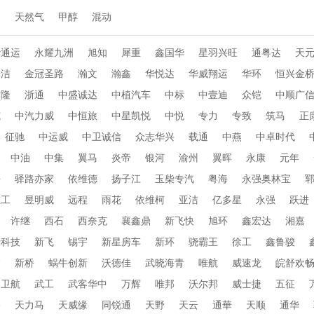
动
天然气
甲醇
混动
华通运
永耀九洲
旭知
犀重
鑫国华
星羽兴旺
通粤达
天
乐洁
金冠圣路
瀚文
瀚鑫
华悦达
华威翔运
华环
恒兴金
布隆
浙通
中盛诚达
中植汽车
中标
中壹迪
众铠
中顺广
威
中汽力威
中恒旅
中星凯悦
中悦
专力
专致
筑马
正
征驰
中运威
中卫诚信
众志华兴
载通
中燕
中卓时代
中油
中集
翼马
炎帝
银河
渝州
翼晖
永康
元年
海
驿路亦家
依维德
扬子江
玉柴专汽
粤海
永强奥林宝
重工
昱明威
远程
雨花
依维柯
亚洁
亿多星
永强
跃进
许继
西石
西奈克
襄鑫鼎
新飞快
旭环
鑫宏达
湘嘉
行科技
新飞
锡宇
新星房车
新环
骁霸王
徐工
鑫鲁骏
达
新桥
蜗牛创新
沃德佳
武晓海青
唯航
威速龙
皖舒欢
卫航
武工
武客华中
万辉
唯邦
沃尔邦
威士捷
五征
桥
天力马
天威缘
同锐通
天野
天云
通華
天顺
通华