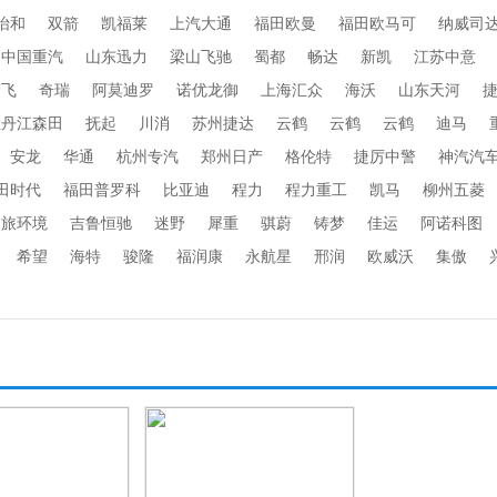
怡和
双箭
凯福莱
上汽大通
福田欧曼
福田欧马可
纳威司
中国重汽
山东迅力
梁山飞驰
蜀都
畅达
新凯
江苏中意
楚飞
奇瑞
阿莫迪罗
诺优龙御
上海汇众
海沃
山东天河
牡丹江森田
抚起
川消
苏州捷达
云鹤
云鹤
云鹤
迪马
安龙
华通
杭州专汽
郑州日产
格伦特
捷厉中警
神汽汽
田时代
福田普罗科
比亚迪
程力
程力重工
凯马
柳州五菱
劲旅环境
吉鲁恒驰
迷野
犀重
骐蔚
铸梦
佳运
阿诺科图
希望
海特
骏隆
福润康
永航星
邢润
欧威沃
集傲