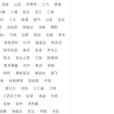
圣路
山花
四季风
三力
舜泰
太隆
十通
双达
圣工
三泰
振轩
上元
舜晟
陕汽
山装
圣岳
星
润知星
荣骏达
润泰
嶸野
体)
巧阁
启界
勤宏
启敬
青专
莫敦思特
牡丹
淼盛达
牧安达
陆平机器
凌河
蓝港
罗伦士
路太
览众之星
兰驰
路篱神
鲁专聚鑫
烈牛
鲁犇
联航
科晖
康牧晨远
康福佳
康飞
老板
科斯摩斯
凯福莱
开瑞
页
聚尘王
经恒
江汇威
江特
江西五十铃
金望
谨诚
句龙
金旅
金杯
杰利鑫
德馨
海能达
宏运
华骏
华昌