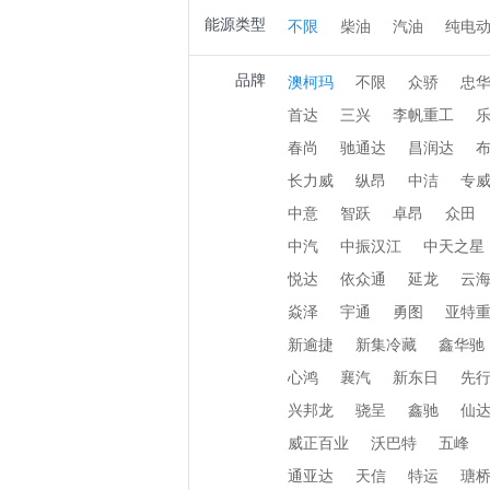
能源类型
不限
柴油
汽油
纯电
品牌
澳柯玛
不限
众骄
忠
首达
三兴
李帆重工
春尚
驰通达
昌润达
长力威
纵昂
中洁
专
中意
智跃
卓昂
众田
中汽
中振汉江
中天之星
悦达
依众通
延龙
云
焱泽
宇通
勇图
亚特
新逾捷
新集冷藏
鑫华驰
心鸿
襄汽
新东日
先
兴邦龙
骁呈
鑫驰
仙
威正百业
沃巴特
五峰
通亚达
天信
特运
瑭