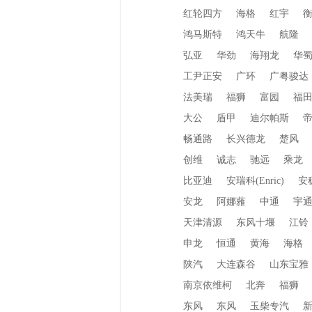
红轮四方
海格
红宇
鸿马斯特
鸿天牛
航隆
弘亚
华劲
海翔龙
华
工尹正安
广环
广粤骏达
法美瑞
福狮
富园
福
大公
盾甲
迪尔帕斯
畅通路
长兴德龙
楚风
创维
诚志
驰远
乘龙
比亚迪
安瑞科(Enric)
安
安龙
阿娜蕥
中通
宇
天津清源
东风十堰
江铃
申龙
恒通
黄海
海格
陕汽
大连森谷
山东宝雅
南京依维柯
北奔
福狮
东风
东风
玉柴专汽