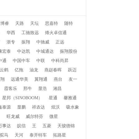
元博睿
天路
天坛
思嘉特
随特
桥
华西
工驰致远
烽火卓信通
信
浙专
振翔
中驰威
正远
康宏泰
中达凯
中城通达
振翔股份
中通
中国中车
中联
中科尚昇
云鹤
亿拖
油龙
燕赵春晖
跃迈
郓翔
远通华美
翼翔通
燕台
友一
霞客乐
邢牛
显浩
湘昌
星邦（SINOBOOM）
星通
馨雅通
鑫泰源
显鹏
祥农达
炫沃
吸水象
畅
旺龙威
威尔特芬
微星
万事达
皖信
王
五菱
天骏德锦
驼马
天河
泰开特车
拓路星