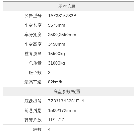
基本信息
公告型号
TAZ3315Z32B
车身长度
9575mm
车身宽度
2500,2550mm
车身高度
3450mm
整备质量
15500kg
总质量
31000kg
座位数
2
最高车速
82km/h
底盘参数/配置
底盘型号
ZZ3313N3261E1N
前悬后悬
1500/1725mm
弹簧片数
11/11/12
轴数
4