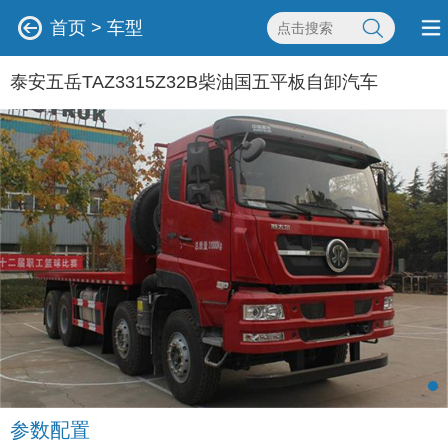
首页
>
车型
泰安五岳TAZ3315Z32B柴油国五平板自卸汽车
参数配置