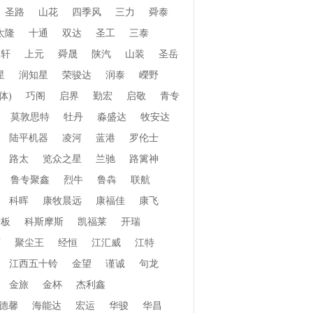
圣路
山花
四季风
三力
舜泰
太隆
十通
双达
圣工
三泰
振轩
上元
舜晟
陕汽
山装
圣岳
星
润知星
荣骏达
润泰
嶸野
体)
巧阁
启界
勤宏
启敬
青专
莫敦思特
牡丹
淼盛达
牧安达
陆平机器
凌河
蓝港
罗伦士
路太
览众之星
兰驰
路篱神
鲁专聚鑫
烈牛
鲁犇
联航
科晖
康牧晨远
康福佳
康飞
老板
科斯摩斯
凯福莱
开瑞
页
聚尘王
经恒
江汇威
江特
江西五十铃
金望
谨诚
句龙
金旅
金杯
杰利鑫
德馨
海能达
宏运
华骏
华昌