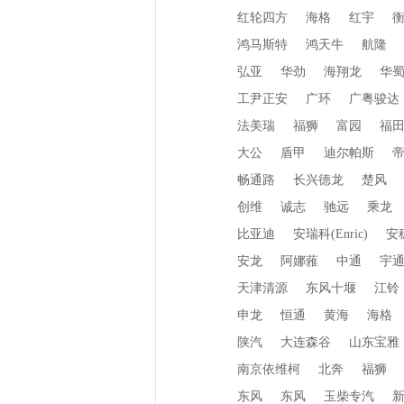
红轮四方
海格
红宇
鸿马斯特
鸿天牛
航隆
弘亚
华劲
海翔龙
华
工尹正安
广环
广粤骏达
法美瑞
福狮
富园
福
大公
盾甲
迪尔帕斯
畅通路
长兴德龙
楚风
创维
诚志
驰远
乘龙
比亚迪
安瑞科(Enric)
安
安龙
阿娜蕥
中通
宇
天津清源
东风十堰
江铃
申龙
恒通
黄海
海格
陕汽
大连森谷
山东宝雅
南京依维柯
北奔
福狮
东风
东风
玉柴专汽