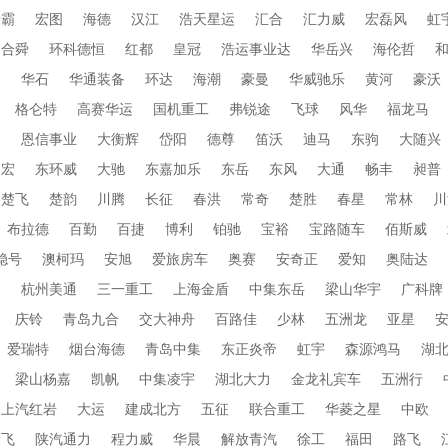
衡霸
宏图
海德
汉江
浩天星运
汇合
汇力威
宏磊风
虹
合舜
环科德恒
红都
皇冠
浩运事业达
华岳兴
海伦哲
蜀
华石
华通装备
环达
海潮
豪曼
华威驰乐
黄河
豪沃
格仑特
高赛华运
国机重工
弗锐途
飞球
风华
福龙马
田
恩信事业
大衡辉
岱阳
德尊
笛沃
迪马
东驹
大随兴
帝宏
东环威
大驰
东嘉加乐
东岳
东风
大通
畅丰
昶普
楚飞
楚韵
川腾
长征
春洪
常奇
楚胜
春星
常林
川
布拉德
百勤
百捷
博利
铂驰
宝裕
宝路随车
佰斯威
稳号
澳柯玛
安旭
爱旅房车
奥赛
安奇正
爱知
奥陆达
通
杭州美通
三一重工
上海金盾
中集东岳
梁山华宇
广科牌
庆铃
青岛九合
交大神舟
百路佳
少林
五洲龙
亚星
爱瑞特
烟台海德
青岛中集
东正炎帝
虹宇
森源鸿马
湖
梁山杨嘉
凯帆
中集凌宇
湖北大力
金龙礼宾车
五洲行
上汽红岩
大运
建成北方
五征
联合重工
华菱之星
中欧
新飞
陕汽通力
程力威
华晨
解放青汽
徐工
福田
路飞