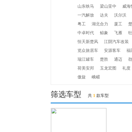
山东铁马
梁山亚中
威海
一汽解放
达夫
沃尔沃
粤工
湖北合力
厦工
中卓时代
鲸象
飞雁
恒天新楚风
江阴汽车改装
览众旅居车
安源客车
福
瑞江罐车
楚胜
通迈
荷美安邦
玉龙宏图
礼度
傲旋
峨嵋
筛选车型
共
1
款车型