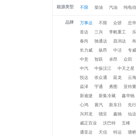
能源类型
不限
柴油
汽油
纯电
品牌
万事达
不限
众骄
忠
首达
三兴
李帆重工
春尚
驰通达
昌润达
长力威
纵昂
中洁
专
中意
智跃
卓昂
众田
中汽
中振汉江
中天之星
悦达
依众通
延龙
云
焱泽
宇通
勇图
亚特
新逾捷
新集冷藏
鑫华驰
心鸿
襄汽
新东日
先
兴邦龙
骁呈
鑫驰
仙
威正百业
沃巴特
五峰
通亚达
天信
特运
瑭