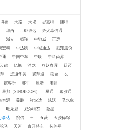
元博睿
天路
天坛
思嘉特
随特
桥
华西
工驰致远
烽火卓信通
信
浙专
振翔
中驰威
正远
康宏泰
中达凯
中城通达
振翔股份
中通
中国中车
中联
中科尚昇
云鹤
亿拖
油龙
燕赵春晖
跃迈
郓翔
远通华美
翼翔通
燕台
友一
霞客乐
邢牛
显浩
湘昌
星邦（SINOBOOM）
星通
馨雅通
鑫泰源
显鹏
祥农达
炫沃
吸水象
畅
旺龙威
威尔特芬
微星
万事达
皖信
王
五菱
天骏德锦
驼马
天河
泰开特车
拓路星