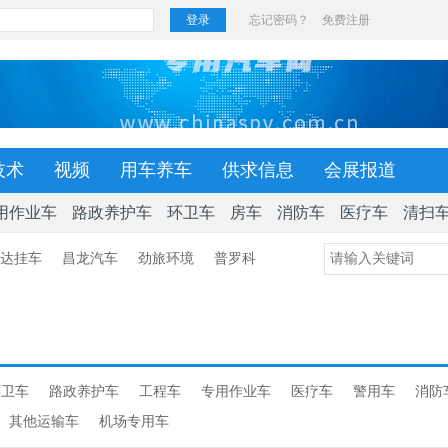
技术
视频
用车养车
供求信息
会展报道
用作业车
路政养护车
环卫车
房车
消防车
医疗车
清扫
达挂车
昌龙汽车
劲旅环境
普罗科
环卫车
路政养护车
工程车
专用作业车
医疗车
警用车
消防
其他运输车
机场专用车