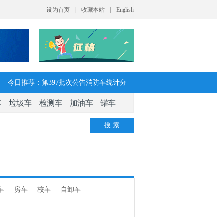
今日推荐：第397批次公告消防车统计分
车
垃圾车
检测车
加油车
罐车
析：公示企业达21家11种车型，水罐、器
搜 索
械消防车数量最多
今日推荐：让客户每趟多挣一点钱 大运
V7H危货牵引车获安徽客户青睐
车
房车
校车
自卸车
今日推荐：今年危险货物港口作业安全生
产整治聚焦这四方面