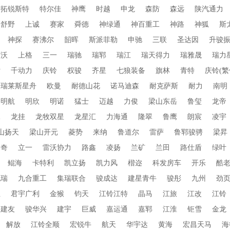
拓锐斯特
特尔佳
神鹰
时越
申龙
森防
森远
陕汽通力
舒野
上诚
赛家
舜德
神绿通
神百重工
神路
神狐
斯
神探
赛沸尔
韶晖
斯派菲勒
申驰
三联
圣达因
升骏
赛沃
上格
三一
瑞驰
瑞郓
瑞江
瑞天得力
瑞雅晟
瑞力
索
千动力
庆铃
权骏
齐星
七狼装备
旗林
青特
庆铃(繁
普瑞莱斯星舟
欧曼
耐德山花
诺马迪森
耐克萨斯
耐力
南明
明航
明欣
明诺
猛士
迈越
力俊
梁山东岳
鲁玺
龙帝
水
龙挂
龙牧双星
龙星汇
力海通
隆翠
鲁鹰
朗宸
凌宇
山扬天
梁山开元
菱势
来纳
鲁道尔
雷萨
鲁郓骏骋
梁昇
朗奇
立一
雷沃协力
路鑫
凌扬
兰矿
兰田
路仕盾
绿叶
鲲海
卡特利
凯立扬
凯力风
楷迩
科发房车
开乐
酷
九瑞
九合重工
集瑞联合
骏成达
建星青牛
骏彤
九州
劲
业
君宇广利
金猴
钧天
江铃江特
晶马
江旅
江改
江铃
建友
骏华兴
建宇
巨威
嘉运通
嘉郓
江淮
钜雪
金龙
解放
江铃全顺
宏锐牛
航天
华宇达
黄海
宏昌天马
海