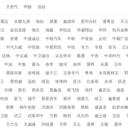
动
天然气
甲醇
混动
华通运
永耀九洲
旭知
犀重
鑫国华
星羽兴旺
通粤达
天
乐洁
金冠圣路
瀚文
瀚鑫
华悦达
华威翔运
华环
恒兴金
布隆
浙通
中盛诚达
中植汽车
中标
中壹迪
众铠
中顺广
威
中汽力威
中恒旅
中星凯悦
中悦
专力
专致
筑马
正
征驰
中运威
中卫诚信
众志华兴
载通
中燕
中卓时代
中油
中集
翼马
炎帝
银河
渝州
翼晖
永康
元年
海
驿路亦家
依维德
扬子江
玉柴专汽
粤海
永强奥林宝
重工
昱明威
远程
雨花
依维柯
亚洁
亿多星
永强
跃进
许继
西石
西奈克
襄鑫鼎
新飞快
旭环
鑫宏达
湘嘉
行科技
新飞
锡宇
新星房车
新环
骁霸王
徐工
鑫鲁骏
达
新桥
蜗牛创新
沃德佳
武晓海青
唯航
威速龙
皖舒欢
卫航
武工
武客华中
万辉
唯邦
沃尔邦
威士捷
五征
桥
天力马
天威缘
同锐通
天野
天云
通華
天顺
通华