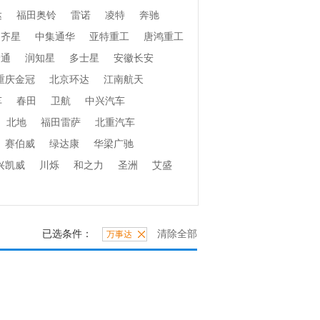
达
福田奥铃
雷诺
凌特
奔驰
齐星
中集通华
亚特重工
唐鸿重工
捷通
润知星
多士星
安徽长安
重庆金冠
北京环达
江南航天
车
春田
卫航
中兴汽车
北地
福田雷萨
北重汽车
赛伯威
绿达康
华梁广驰
兴凯威
川烁
和之力
圣洲
艾盛
已选条件：
清除全部
万事达