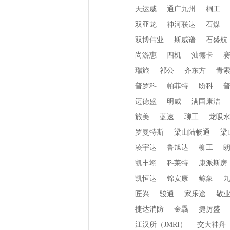
天运威
通广九州
桐工
双亚龙
神河联达
石煤
双博伟业
斯威谱
石盛航
尚游惠
四机
汕德卡
瑞旅
祁公
齐东方
青
普罗科
帕菲特
盼科
迈德盛
明威
满国康洁
旅美
蓝速
聊工
龙吸
罗曼特斯
梁山陆畅通
梁
凌宇达
鲁旭达
柳工
凯丰翊
科莱特
康派斯房
凯恒达
锦安康
鲸象
匠兴
骏通
家乐途
敬
捷达消防
金驫
捷厉盛
江汉所（JMRI）
交大神舟