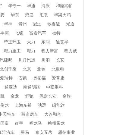
宇
华专一
华通
海沃
和隆兆帕
和麦
华东
鸿盛
汇袁
华梁天鸿
华神
贵州
冠远
歌睿途
光通
丰霸
飞碟
富岩汽车
福特
帝王环卫
大力
东润
迪艾孚
程力重工
程力
程力新富
程力威
汽建邦
川丹汽运
川消
长安
北创千乘
北京
北铃
北重电
爱瑞特
安凯
奥拓福
爱普康
通亚达
南通明诺
中联重科
安凯
金龙
舒驰
保定长安
金旅
北俊龙
上海东裕
驰远
绿能达
中天特车
骏奇房车
大连和合
国富
红宇
福龙马
柳州乘龙
江淮汽车
星马
泰安五岳
恩信事业