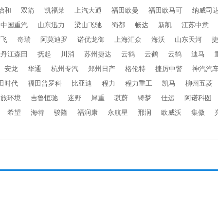
怡和
双箭
凯福莱
上汽大通
福田欧曼
福田欧马可
纳威司
中国重汽
山东迅力
梁山飞驰
蜀都
畅达
新凯
江苏中意
楚飞
奇瑞
阿莫迪罗
诺优龙御
上海汇众
海沃
山东天河
牡丹江森田
抚起
川消
苏州捷达
云鹤
云鹤
云鹤
迪马
安龙
华通
杭州专汽
郑州日产
格伦特
捷厉中警
神汽汽
田时代
福田普罗科
比亚迪
程力
程力重工
凯马
柳州五菱
劲旅环境
吉鲁恒驰
迷野
犀重
骐蔚
铸梦
佳运
阿诺科图
希望
海特
骏隆
福润康
永航星
邢润
欧威沃
集傲