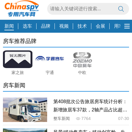
新闻
选车
品牌
视频
技术
会展
用车养
房车推荐品牌
家之旅
宇通
中欧
房车新闻
第408批次公告旅居房车统计分析：
新增旅居车37款，2轴产品占比超过
60%
整车新闻
7764
07-30