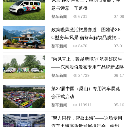
风景i移动售卖车：移动创富舱，生
意与诗意一车兼得
整车新闻
6731
07-09
政策暖风激活旅居赛道，图雅诺X8
C型房车/风景i宿营车解锁品质旅居
新体验
整车新闻
8470
07-01
“乘风直上，致越新境”护航美好民生
——东风股份发布专用车品牌新战略
整车新闻
24739
06-17
第22届中国（梁山）专用汽车展览
会正式启动
整车新闻
119911
05-16
“聚力同行，智盈出海”——这场专用
汽车出海高质量发展推进会，给出出