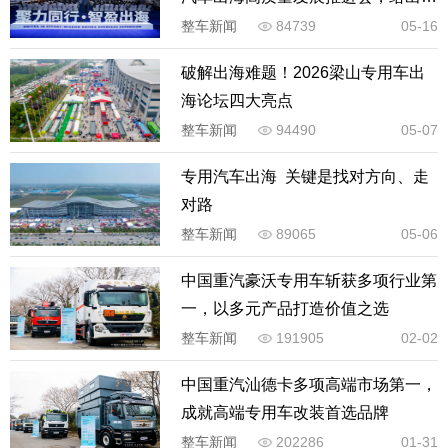
海答案
整车新闻
84739
05-16
破解出海难题！2026梁山专用车出
海论坛四大亮点
整车新闻
94490
05-07
专用汽车出海 关键是找对方向、走
对路
整车新闻
89065
05-06
中国重汽豪沃专用车斩获多项行业第
一，以多元产品打造价值之选
整车新闻
191905
02-02
中国重汽汕德卡多项高端市场第一，
成就高端专用车改装首选品牌
整车新闻
202286
01-31