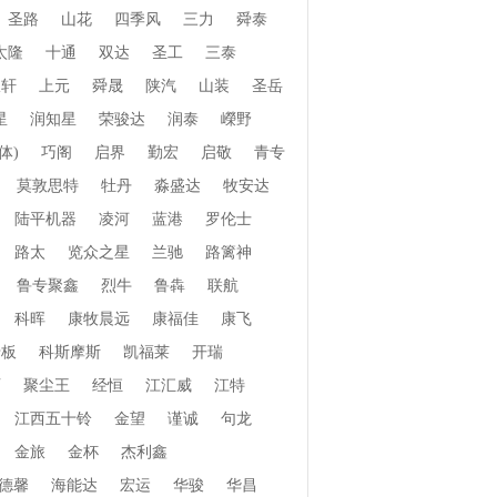
圣路
山花
四季风
三力
舜泰
太隆
十通
双达
圣工
三泰
振轩
上元
舜晟
陕汽
山装
圣岳
星
润知星
荣骏达
润泰
嶸野
体)
巧阁
启界
勤宏
启敬
青专
莫敦思特
牡丹
淼盛达
牧安达
陆平机器
凌河
蓝港
罗伦士
路太
览众之星
兰驰
路篱神
鲁专聚鑫
烈牛
鲁犇
联航
科晖
康牧晨远
康福佳
康飞
老板
科斯摩斯
凯福莱
开瑞
页
聚尘王
经恒
江汇威
江特
江西五十铃
金望
谨诚
句龙
金旅
金杯
杰利鑫
德馨
海能达
宏运
华骏
华昌