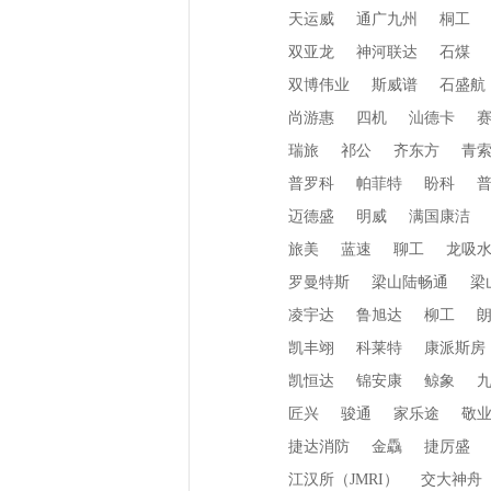
天运威
通广九州
桐工
双亚龙
神河联达
石煤
双博伟业
斯威谱
石盛航
尚游惠
四机
汕德卡
瑞旅
祁公
齐东方
青
普罗科
帕菲特
盼科
迈德盛
明威
满国康洁
旅美
蓝速
聊工
龙吸
罗曼特斯
梁山陆畅通
梁
凌宇达
鲁旭达
柳工
凯丰翊
科莱特
康派斯房
凯恒达
锦安康
鲸象
匠兴
骏通
家乐途
敬
捷达消防
金驫
捷厉盛
江汉所（JMRI）
交大神舟