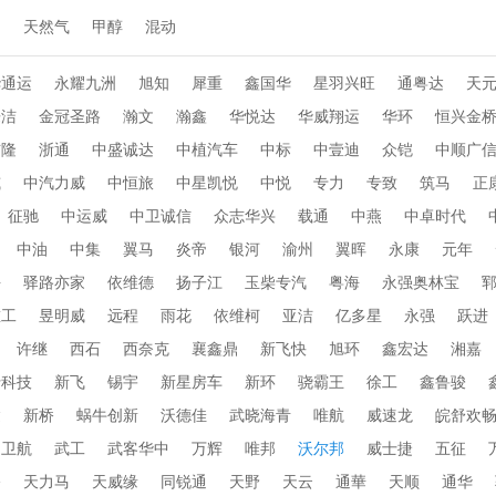
动
天然气
甲醇
混动
华通运
永耀九洲
旭知
犀重
鑫国华
星羽兴旺
通粤达
天
乐洁
金冠圣路
瀚文
瀚鑫
华悦达
华威翔运
华环
恒兴金
布隆
浙通
中盛诚达
中植汽车
中标
中壹迪
众铠
中顺广
威
中汽力威
中恒旅
中星凯悦
中悦
专力
专致
筑马
正
征驰
中运威
中卫诚信
众志华兴
载通
中燕
中卓时代
中油
中集
翼马
炎帝
银河
渝州
翼晖
永康
元年
海
驿路亦家
依维德
扬子江
玉柴专汽
粤海
永强奥林宝
重工
昱明威
远程
雨花
依维柯
亚洁
亿多星
永强
跃进
许继
西石
西奈克
襄鑫鼎
新飞快
旭环
鑫宏达
湘嘉
行科技
新飞
锡宇
新星房车
新环
骁霸王
徐工
鑫鲁骏
达
新桥
蜗牛创新
沃德佳
武晓海青
唯航
威速龙
皖舒欢
卫航
武工
武客华中
万辉
唯邦
沃尔邦
威士捷
五征
桥
天力马
天威缘
同锐通
天野
天云
通華
天顺
通华