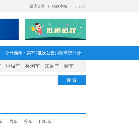
今日推荐：第397批次公告消防车统计分
车
垃圾车
检测车
加油车
罐车
析：公示企业达21家11种车型，水罐、器
搜 索
械消防车数量最多
今日推荐：让客户每趟多挣一点钱 大运
V7H危货牵引车获安徽客户青睐
车
房车
校车
自卸车
今日推荐：今年危险货物港口作业安全生
产整治聚焦这四方面