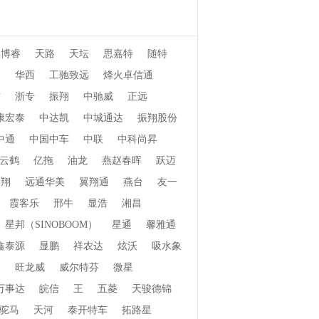
元博睿
天路
天坛
思嘉特
随特
桥
华西
工驰致远
烽火卓信通
信
浙专
振翔
中驰威
正远
康宏泰
中达凯
中城通达
振翔股份
中通
中国中车
中联
中科尚昇
云鹤
亿拖
油龙
燕赵春晖
跃迈
郓翔
远通华美
翼翔通
燕台
友一
霞客乐
邢牛
显浩
湘昌
星邦（SINOBOOM）
星通
馨雅通
鑫泰源
显鹏
祥农达
炫沃
吸水象
畅
旺龙威
威尔特芬
微星
万事达
皖信
王
五菱
天骏德锦
驼马
天河
泰开特车
拓路星