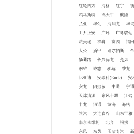
红轮四方
海格
红宇
鸿马斯特
鸿天牛
航隆
弘亚
华劲
海翔龙
华
工尹正安
广环
广粤骏达
法美瑞
福狮
富园
福
大公
盾甲
迪尔帕斯
畅通路
长兴德龙
楚风
创维
诚志
驰远
乘龙
比亚迪
安瑞科(Enric)
安
安龙
阿娜蕥
中通
宇
天津清源
东风十堰
江铃
申龙
恒通
黄海
海格
陕汽
大连森谷
山东宝雅
南京依维柯
北奔
福狮
东风
东风
玉柴专汽