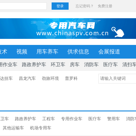
技术
视频
用车养车
供求信息
会展报道
用作业车
路政养护车
环卫车
房车
消防车
医疗车
清扫
达挂车
昌龙汽车
劲旅环境
普罗科
环卫车
路政养护车
工程车
专用作业车
医疗车
警用车
消防
其他运输车
机场专用车