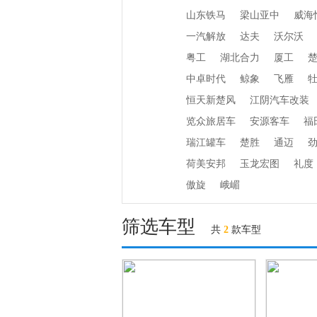
山东铁马
梁山亚中
威海
一汽解放
达夫
沃尔沃
粤工
湖北合力
厦工
中卓时代
鲸象
飞雁
恒天新楚风
江阴汽车改装
览众旅居车
安源客车
福
瑞江罐车
楚胜
通迈
荷美安邦
玉龙宏图
礼度
傲旋
峨嵋
筛选车型
共
2
款车型