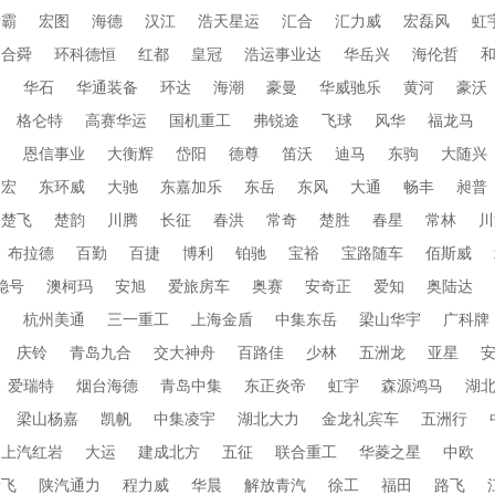
衡霸
宏图
海德
汉江
浩天星运
汇合
汇力威
宏磊风
虹
合舜
环科德恒
红都
皇冠
浩运事业达
华岳兴
海伦哲
蜀
华石
华通装备
环达
海潮
豪曼
华威驰乐
黄河
豪沃
格仑特
高赛华运
国机重工
弗锐途
飞球
风华
福龙马
田
恩信事业
大衡辉
岱阳
德尊
笛沃
迪马
东驹
大随兴
帝宏
东环威
大驰
东嘉加乐
东岳
东风
大通
畅丰
昶普
楚飞
楚韵
川腾
长征
春洪
常奇
楚胜
春星
常林
川
布拉德
百勤
百捷
博利
铂驰
宝裕
宝路随车
佰斯威
稳号
澳柯玛
安旭
爱旅房车
奥赛
安奇正
爱知
奥陆达
通
杭州美通
三一重工
上海金盾
中集东岳
梁山华宇
广科牌
庆铃
青岛九合
交大神舟
百路佳
少林
五洲龙
亚星
爱瑞特
烟台海德
青岛中集
东正炎帝
虹宇
森源鸿马
湖
梁山杨嘉
凯帆
中集凌宇
湖北大力
金龙礼宾车
五洲行
上汽红岩
大运
建成北方
五征
联合重工
华菱之星
中欧
新飞
陕汽通力
程力威
华晨
解放青汽
徐工
福田
路飞