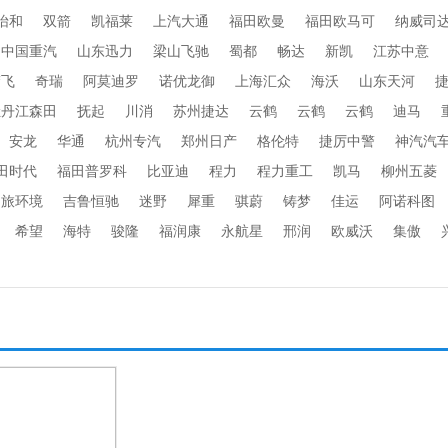
怡和
双箭
凯福莱
上汽大通
福田欧曼
福田欧马可
纳威司
中国重汽
山东迅力
梁山飞驰
蜀都
畅达
新凯
江苏中意
楚飞
奇瑞
阿莫迪罗
诺优龙御
上海汇众
海沃
山东天河
牡丹江森田
抚起
川消
苏州捷达
云鹤
云鹤
云鹤
迪马
安龙
华通
杭州专汽
郑州日产
格伦特
捷厉中警
神汽汽
田时代
福田普罗科
比亚迪
程力
程力重工
凯马
柳州五菱
劲旅环境
吉鲁恒驰
迷野
犀重
骐蔚
铸梦
佳运
阿诺科图
希望
海特
骏隆
福润康
永航星
邢润
欧威沃
集傲