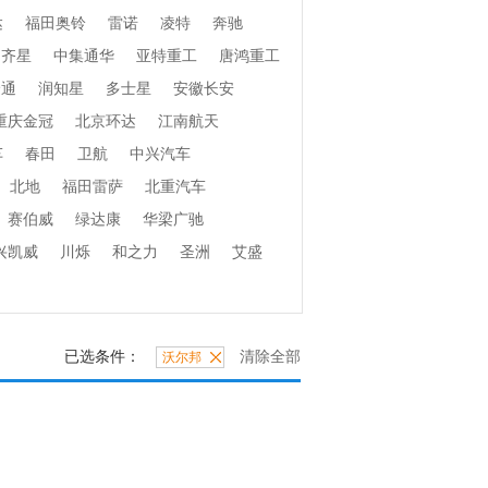
达
福田奥铃
雷诺
凌特
奔驰
齐星
中集通华
亚特重工
唐鸿重工
捷通
润知星
多士星
安徽长安
重庆金冠
北京环达
江南航天
车
春田
卫航
中兴汽车
北地
福田雷萨
北重汽车
赛伯威
绿达康
华梁广驰
兴凯威
川烁
和之力
圣洲
艾盛
已选条件：
清除全部
沃尔邦