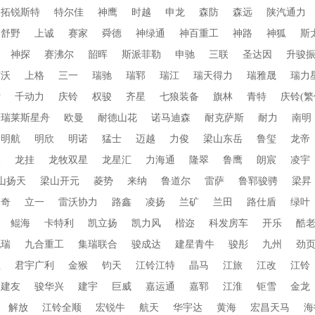
拓锐斯特
特尔佳
神鹰
时越
申龙
森防
森远
陕汽通力
舒野
上诚
赛家
舜德
神绿通
神百重工
神路
神狐
斯
神探
赛沸尔
韶晖
斯派菲勒
申驰
三联
圣达因
升骏
赛沃
上格
三一
瑞驰
瑞郓
瑞江
瑞天得力
瑞雅晟
瑞力
索
千动力
庆铃
权骏
齐星
七狼装备
旗林
青特
庆铃(繁
普瑞莱斯星舟
欧曼
耐德山花
诺马迪森
耐克萨斯
耐力
南明
明航
明欣
明诺
猛士
迈越
力俊
梁山东岳
鲁玺
龙帝
水
龙挂
龙牧双星
龙星汇
力海通
隆翠
鲁鹰
朗宸
凌宇
山扬天
梁山开元
菱势
来纳
鲁道尔
雷萨
鲁郓骏骋
梁昇
朗奇
立一
雷沃协力
路鑫
凌扬
兰矿
兰田
路仕盾
绿叶
鲲海
卡特利
凯立扬
凯力风
楷迩
科发房车
开乐
酷
九瑞
九合重工
集瑞联合
骏成达
建星青牛
骏彤
九州
劲
业
君宇广利
金猴
钧天
江铃江特
晶马
江旅
江改
江铃
建友
骏华兴
建宇
巨威
嘉运通
嘉郓
江淮
钜雪
金龙
解放
江铃全顺
宏锐牛
航天
华宇达
黄海
宏昌天马
海