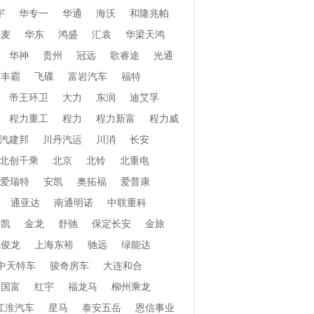
宇
华专一
华通
海沃
和隆兆帕
和麦
华东
鸿盛
汇袁
华梁天鸿
华神
贵州
冠远
歌睿途
光通
丰霸
飞碟
富岩汽车
福特
帝王环卫
大力
东润
迪艾孚
程力重工
程力
程力新富
程力威
汽建邦
川丹汽运
川消
长安
北创千乘
北京
北铃
北重电
爱瑞特
安凯
奥拓福
爱普康
通亚达
南通明诺
中联重科
安凯
金龙
舒驰
保定长安
金旅
北俊龙
上海东裕
驰远
绿能达
中天特车
骏奇房车
大连和合
国富
红宇
福龙马
柳州乘龙
江淮汽车
星马
泰安五岳
恩信事业