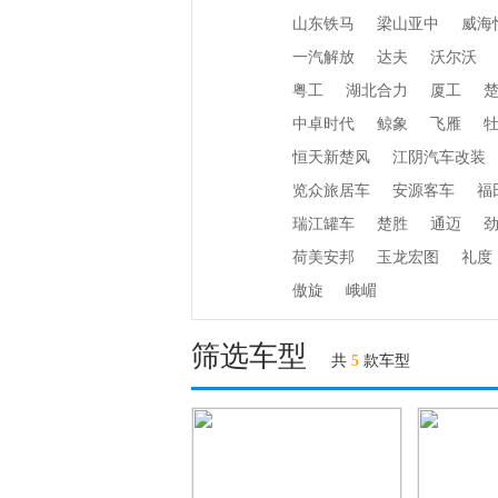
山东铁马
梁山亚中
威海
一汽解放
达夫
沃尔沃
粤工
湖北合力
厦工
中卓时代
鲸象
飞雁
恒天新楚风
江阴汽车改装
览众旅居车
安源客车
福
瑞江罐车
楚胜
通迈
荷美安邦
玉龙宏图
礼度
傲旋
峨嵋
筛选车型
共
5
款车型