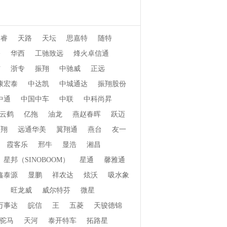
博睿
天路
天坛
思嘉特
随特
桥
华西
工驰致远
烽火卓信通
信
浙专
振翔
中驰威
正远
康宏泰
中达凯
中城通达
振翔股份
中通
中国中车
中联
中科尚昇
云鹤
亿拖
油龙
燕赵春晖
跃迈
郓翔
远通华美
翼翔通
燕台
友一
霞客乐
邢牛
显浩
湘昌
星邦（SINOBOOM）
星通
馨雅通
鑫泰源
显鹏
祥农达
炫沃
吸水象
畅
旺龙威
威尔特芬
微星
万事达
皖信
王
五菱
天骏德锦
驼马
天河
泰开特车
拓路星