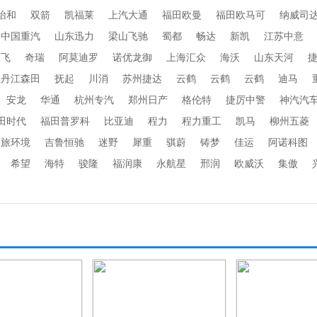
怡和
双箭
凯福莱
上汽大通
福田欧曼
福田欧马可
纳威司
中国重汽
山东迅力
梁山飞驰
蜀都
畅达
新凯
江苏中意
楚飞
奇瑞
阿莫迪罗
诺优龙御
上海汇众
海沃
山东天河
牡丹江森田
抚起
川消
苏州捷达
云鹤
云鹤
云鹤
迪马
安龙
华通
杭州专汽
郑州日产
格伦特
捷厉中警
神汽汽
田时代
福田普罗科
比亚迪
程力
程力重工
凯马
柳州五菱
劲旅环境
吉鲁恒驰
迷野
犀重
骐蔚
铸梦
佳运
阿诺科图
希望
海特
骏隆
福润康
永航星
邢润
欧威沃
集傲