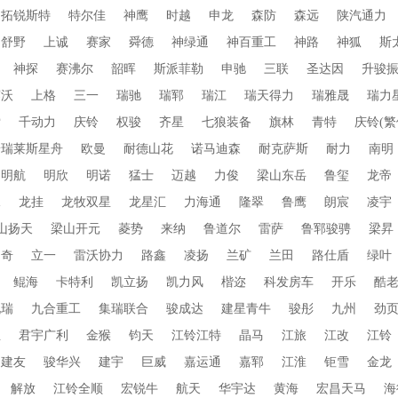
拓锐斯特
特尔佳
神鹰
时越
申龙
森防
森远
陕汽通力
舒野
上诚
赛家
舜德
神绿通
神百重工
神路
神狐
斯
神探
赛沸尔
韶晖
斯派菲勒
申驰
三联
圣达因
升骏
赛沃
上格
三一
瑞驰
瑞郓
瑞江
瑞天得力
瑞雅晟
瑞力
索
千动力
庆铃
权骏
齐星
七狼装备
旗林
青特
庆铃(繁
普瑞莱斯星舟
欧曼
耐德山花
诺马迪森
耐克萨斯
耐力
南明
明航
明欣
明诺
猛士
迈越
力俊
梁山东岳
鲁玺
龙帝
水
龙挂
龙牧双星
龙星汇
力海通
隆翠
鲁鹰
朗宸
凌宇
山扬天
梁山开元
菱势
来纳
鲁道尔
雷萨
鲁郓骏骋
梁昇
朗奇
立一
雷沃协力
路鑫
凌扬
兰矿
兰田
路仕盾
绿叶
鲲海
卡特利
凯立扬
凯力风
楷迩
科发房车
开乐
酷
九瑞
九合重工
集瑞联合
骏成达
建星青牛
骏彤
九州
劲
业
君宇广利
金猴
钧天
江铃江特
晶马
江旅
江改
江铃
建友
骏华兴
建宇
巨威
嘉运通
嘉郓
江淮
钜雪
金龙
解放
江铃全顺
宏锐牛
航天
华宇达
黄海
宏昌天马
海