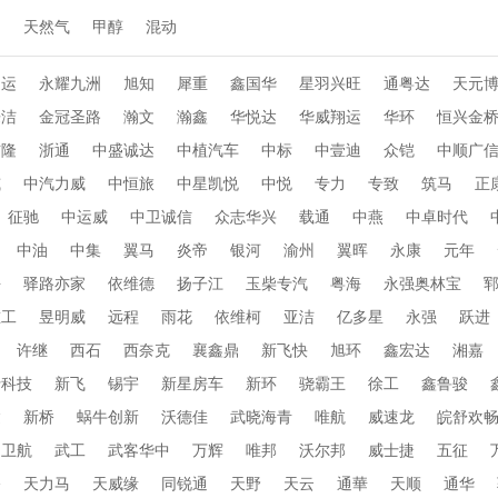
动
天然气
甲醇
混动
通运
永耀九洲
旭知
犀重
鑫国华
星羽兴旺
通粤达
天元
乐洁
金冠圣路
瀚文
瀚鑫
华悦达
华威翔运
华环
恒兴金
布隆
浙通
中盛诚达
中植汽车
中标
中壹迪
众铠
中顺广
威
中汽力威
中恒旅
中星凯悦
中悦
专力
专致
筑马
正
征驰
中运威
中卫诚信
众志华兴
载通
中燕
中卓时代
中油
中集
翼马
炎帝
银河
渝州
翼晖
永康
元年
海
驿路亦家
依维德
扬子江
玉柴专汽
粤海
永强奥林宝
重工
昱明威
远程
雨花
依维柯
亚洁
亿多星
永强
跃进
许继
西石
西奈克
襄鑫鼎
新飞快
旭环
鑫宏达
湘嘉
行科技
新飞
锡宇
新星房车
新环
骁霸王
徐工
鑫鲁骏
达
新桥
蜗牛创新
沃德佳
武晓海青
唯航
威速龙
皖舒欢
卫航
武工
武客华中
万辉
唯邦
沃尔邦
威士捷
五征
桥
天力马
天威缘
同锐通
天野
天云
通華
天顺
通华