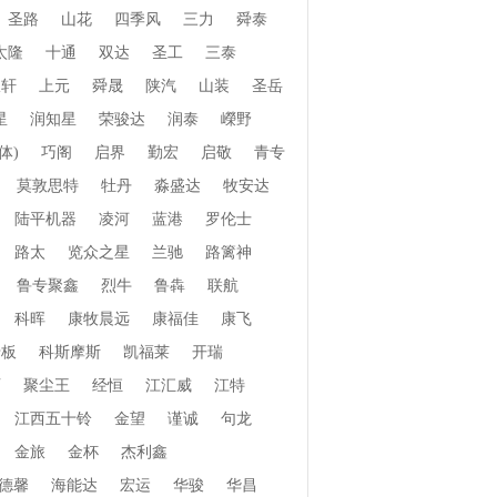
圣路
山花
四季风
三力
舜泰
太隆
十通
双达
圣工
三泰
振轩
上元
舜晟
陕汽
山装
圣岳
星
润知星
荣骏达
润泰
嶸野
体)
巧阁
启界
勤宏
启敬
青专
莫敦思特
牡丹
淼盛达
牧安达
陆平机器
凌河
蓝港
罗伦士
路太
览众之星
兰驰
路篱神
鲁专聚鑫
烈牛
鲁犇
联航
科晖
康牧晨远
康福佳
康飞
老板
科斯摩斯
凯福莱
开瑞
页
聚尘王
经恒
江汇威
江特
江西五十铃
金望
谨诚
句龙
金旅
金杯
杰利鑫
德馨
海能达
宏运
华骏
华昌