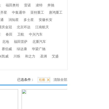
达
福田奥铃
雷诺
凌特
奔驰
齐星
中集通华
亚特重工
唐鸿重工
捷通
润知星
多士星
安徽长安
重庆金冠
北京环达
江南航天
车
春田
卫航
中兴汽车
北地
福田雷萨
北重汽车
赛伯威
绿达康
华梁广驰
兴凯威
川烁
和之力
圣洲
艾盛
已选条件：
清除全部
红都