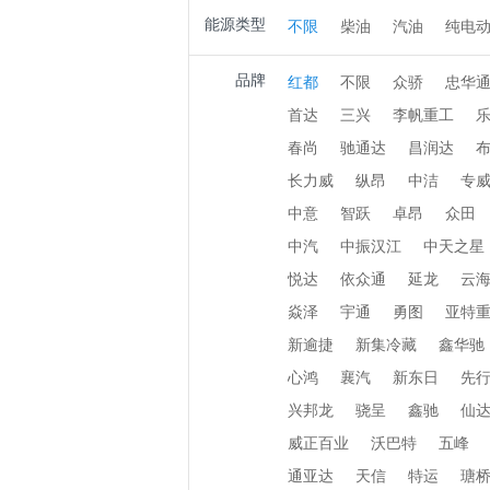
能源类型
不限
柴油
汽油
纯电
品牌
红都
不限
众骄
忠华
首达
三兴
李帆重工
春尚
驰通达
昌润达
长力威
纵昂
中洁
专
中意
智跃
卓昂
众田
中汽
中振汉江
中天之星
悦达
依众通
延龙
云
焱泽
宇通
勇图
亚特
新逾捷
新集冷藏
鑫华驰
心鸿
襄汽
新东日
先
兴邦龙
骁呈
鑫驰
仙
威正百业
沃巴特
五峰
通亚达
天信
特运
瑭