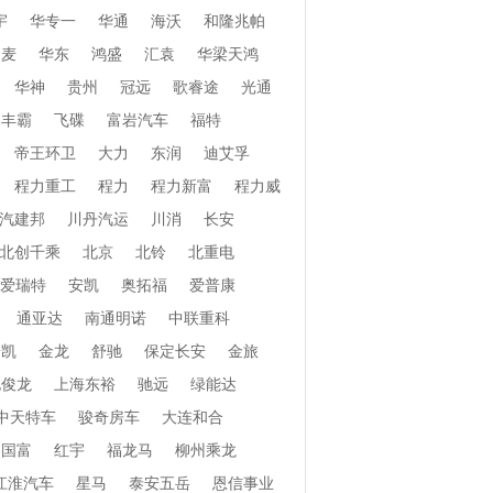
宇
华专一
华通
海沃
和隆兆帕
和麦
华东
鸿盛
汇袁
华梁天鸿
华神
贵州
冠远
歌睿途
光通
丰霸
飞碟
富岩汽车
福特
帝王环卫
大力
东润
迪艾孚
程力重工
程力
程力新富
程力威
汽建邦
川丹汽运
川消
长安
北创千乘
北京
北铃
北重电
爱瑞特
安凯
奥拓福
爱普康
通亚达
南通明诺
中联重科
安凯
金龙
舒驰
保定长安
金旅
北俊龙
上海东裕
驰远
绿能达
中天特车
骏奇房车
大连和合
国富
红宇
福龙马
柳州乘龙
江淮汽车
星马
泰安五岳
恩信事业