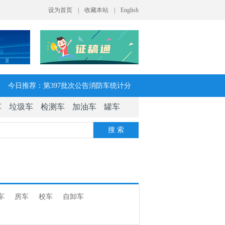
今日推荐：第397批次公告消防车统计分
车
垃圾车
检测车
加油车
罐车
析：公示企业达21家11种车型，水罐、器
搜 索
械消防车数量最多
今日推荐：让客户每趟多挣一点钱 大运
V7H危货牵引车获安徽客户青睐
车
房车
校车
自卸车
今日推荐：今年危险货物港口作业安全生
产整治聚焦这四方面