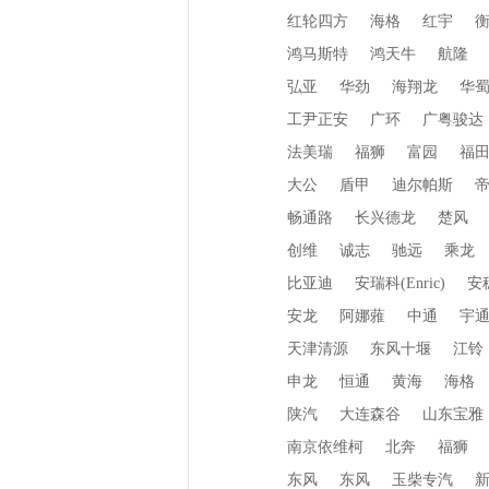
红轮四方
海格
红宇
鸿马斯特
鸿天牛
航隆
弘亚
华劲
海翔龙
华
工尹正安
广环
广粤骏达
法美瑞
福狮
富园
福
大公
盾甲
迪尔帕斯
畅通路
长兴德龙
楚风
创维
诚志
驰远
乘龙
比亚迪
安瑞科(Enric)
安
安龙
阿娜蕥
中通
宇
天津清源
东风十堰
江铃
申龙
恒通
黄海
海格
陕汽
大连森谷
山东宝雅
南京依维柯
北奔
福狮
东风
东风
玉柴专汽