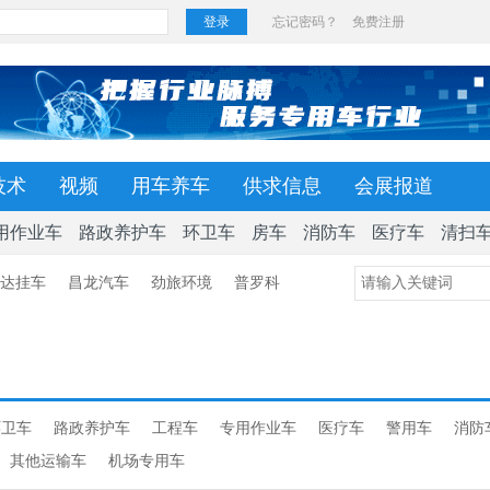
技术
视频
用车养车
供求信息
会展报道
用作业车
路政养护车
环卫车
房车
消防车
医疗车
清扫
达挂车
昌龙汽车
劲旅环境
普罗科
环卫车
路政养护车
工程车
专用作业车
医疗车
警用车
消防
其他运输车
机场专用车