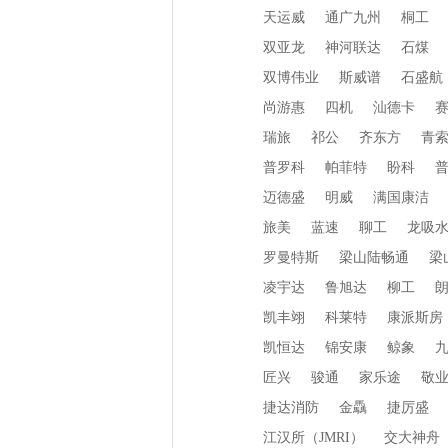
天运威
通广九州
桐工
双亚龙
神河联达
石煤
双博伟业
斯威谱
石盛航
尚游惠
四机
汕德卡
瑞旅
祁公
齐东方
青
普罗科
帕菲特
盼科
迈德盛
明威
满国康洁
旅美
蓝速
聊工
龙吸
罗曼特斯
梁山陆畅通
梁
凌宇达
鲁旭达
柳工
凯丰翊
科莱特
康派斯房
凯恒达
锦安康
鲸象
匠兴
骏通
家乐途
敬
捷达消防
金驫
捷厉盛
江汉所（JMRI）
交大神舟