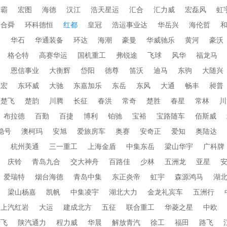
衡霸
宏图
海德
汉江
浩天星运
汇合
汇力威
宏磊风
虹
合舜
环科德恒
红都
皇冠
浩运事业达
华岳兴
海伦哲
蜀
华石
华通装备
环达
海潮
豪曼
华威驰乐
黄河
豪沃
格仑特
高赛华运
国机重工
弗锐途
飞球
风华
福龙马
田
恩信事业
大衡辉
岱阳
德尊
笛沃
迪马
东驹
大随兴
帝宏
东环威
大驰
东嘉加乐
东岳
东风
大通
畅丰
昶普
楚飞
楚韵
川腾
长征
春洪
常奇
楚胜
春星
常林
川
布拉德
百勤
百捷
博利
铂驰
宝裕
宝路随车
佰斯威
稳号
澳柯玛
安旭
爱旅房车
奥赛
安奇正
爱知
奥陆达
通
杭州美通
三一重工
上海金盾
中集东岳
梁山华宇
广科牌
庆铃
青岛九合
交大神舟
百路佳
少林
五洲龙
亚星
爱瑞特
烟台海德
青岛中集
东正炎帝
虹宇
森源鸿马
湖
梁山杨嘉
凯帆
中集凌宇
湖北大力
金龙礼宾车
五洲行
上汽红岩
大运
建成北方
五征
联合重工
华菱之星
中欧
新飞
陕汽通力
程力威
华晨
解放青汽
徐工
福田
路飞