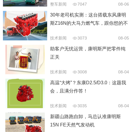
整车新闻
7047
08-06
30年老司机实测：这台搭载东风康明
斯Z16N的大马力燃气车，跟你想的不
太一样
技术新闻
3073
08-05
助客户无忧运营，康明斯严把零件纯
正关
技术新闻
3008
08-04
高温“大烤”？东康D2.5/D3.0：这题我
会，且满分作答！
技术新闻
3035
08-04
新疆山路跑自卸，马总认准康明斯
15N FE天然气发动机