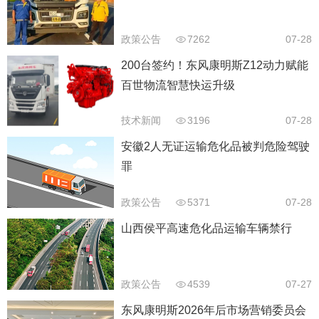
政策公告
7262
07-28
200台签约！东风康明斯Z12动力赋能
百世物流智慧快运升级
技术新闻
3196
07-28
安徽2人无证运输危化品被判危险驾驶
罪
政策公告
5371
07-28
山西侯平高速危化品运输车辆禁行
政策公告
4539
07-27
东风康明斯2026年后市场营销委员会