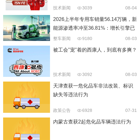
技术新闻
3039
08-04
2026上半年专用车销量56.14万辆，新
能源渗透率冲至36.81%：增长引擎已
经换挡
整车新闻
9180
08-03
被工会"宠"着的西康人，到底有多爽？
技术新闻
3092
08-03
天津查获一危化品车非法改装、标识
缺失等违法行为
政策公告
6928
07-31
内蒙古查获2起危化品车辆违法行为