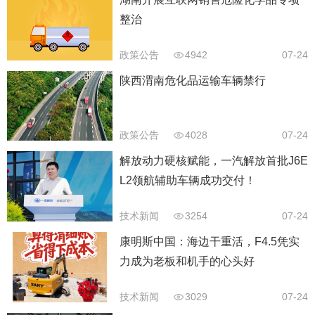
整治
政策公告
4942
07-24
陕西渭南危化品运输车辆禁行
政策公告
4028
07-24
解放动力硬核赋能，一汽解放首批J6E
L2领航辅助车辆成功交付！
技术新闻
3254
07-24
康明斯中国：海边干重活，F4.5凭实
力成为老板和机手的心头好
技术新闻
3029
07-24