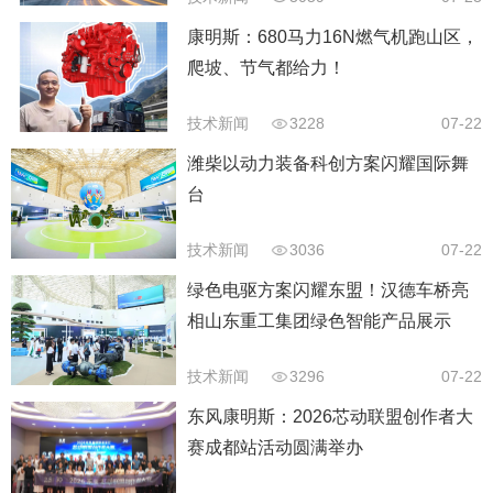
康明斯：680马力16N燃气机跑山区，
爬坡、节气都给力！
技术新闻
3228
07-22
潍柴以动力装备科创方案闪耀国际舞
台
技术新闻
3036
07-22
绿色电驱方案闪耀东盟！汉德车桥亮
相山东重工集团绿色智能产品展示
会！
技术新闻
3296
07-22
东风康明斯：2026芯动联盟创作者大
赛成都站活动圆满举办