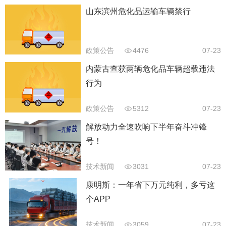
山东滨州危化品运输车辆禁行
政策公告
4476
07-23
内蒙古查获两辆危化品车辆超载违法
行为
政策公告
5312
07-23
解放动力全速吹响下半年奋斗冲锋
号！
技术新闻
3031
07-23
康明斯：一年省下万元纯利，多亏这
个APP
技术新闻
3059
07-23