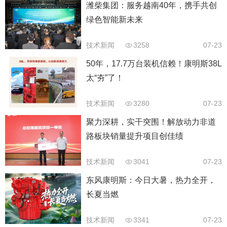
潍柴集团：服务越南40年，携手共创
绿色智能新未来
技术新闻
3258
07-23
50年，17.7万台装机信赖！康明斯38L
太“夯”了！
技术新闻
3280
07-23
聚力深耕，实干突围！解放动力非道
路板块销量提升项目创佳绩
技术新闻
3041
07-23
东风康明斯：今日大暑，热力全开，
长夏当燃
技术新闻
3341
07-23