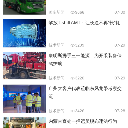
40%以上
整车新闻
9666
07-30
解放T-shift AMT：让长途不再“长”耗
技术新闻
3209
07-29
康明斯携手三一能源，为开采装备保
驾护航
技术新闻
3220
07-29
广州大客户代表莅临东风龙擎考察交
流
技术新闻
3426
07-28
内蒙古查处一押运员脱岗违法行为