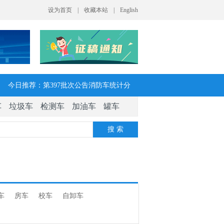
今日推荐：第397批次公告消防车统计分
车
垃圾车
检测车
加油车
罐车
析：公示企业达21家11种车型，水罐、器
搜 索
械消防车数量最多
今日推荐：让客户每趟多挣一点钱 大运
V7H危货牵引车获安徽客户青睐
车
房车
校车
自卸车
今日推荐：今年危险货物港口作业安全生
产整治聚焦这四方面