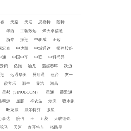
博睿
天路
天坛
思嘉特
随特
桥
华西
工驰致远
烽火卓信通
信
浙专
振翔
中驰威
正远
康宏泰
中达凯
中城通达
振翔股份
中通
中国中车
中联
中科尚昇
云鹤
亿拖
油龙
燕赵春晖
跃迈
郓翔
远通华美
翼翔通
燕台
友一
霞客乐
邢牛
显浩
湘昌
星邦（SINOBOOM）
星通
馨雅通
鑫泰源
显鹏
祥农达
炫沃
吸水象
畅
旺龙威
威尔特芬
微星
万事达
皖信
王
五菱
天骏德锦
驼马
天河
泰开特车
拓路星