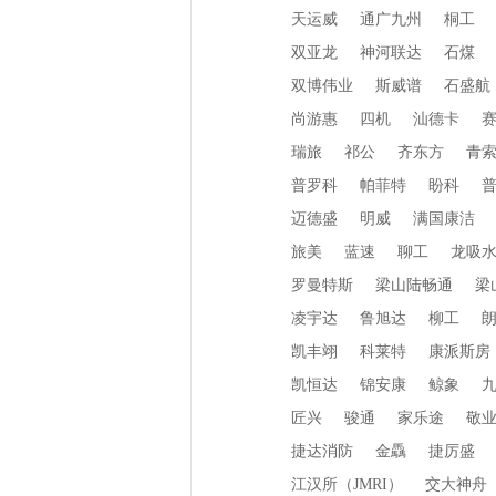
天运威
通广九州
桐工
双亚龙
神河联达
石煤
双博伟业
斯威谱
石盛航
尚游惠
四机
汕德卡
瑞旅
祁公
齐东方
青
普罗科
帕菲特
盼科
迈德盛
明威
满国康洁
旅美
蓝速
聊工
龙吸
罗曼特斯
梁山陆畅通
梁
凌宇达
鲁旭达
柳工
凯丰翊
科莱特
康派斯房
凯恒达
锦安康
鲸象
匠兴
骏通
家乐途
敬
捷达消防
金驫
捷厉盛
江汉所（JMRI）
交大神舟