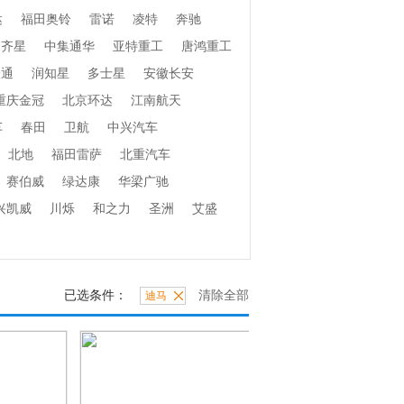
达
福田奥铃
雷诺
凌特
奔驰
齐星
中集通华
亚特重工
唐鸿重工
捷通
润知星
多士星
安徽长安
重庆金冠
北京环达
江南航天
车
春田
卫航
中兴汽车
北地
福田雷萨
北重汽车
赛伯威
绿达康
华梁广驰
兴凯威
川烁
和之力
圣洲
艾盛
已选条件：
清除全部
迪马