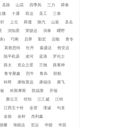
圣路
山花
四季风
三力
舜泰
太隆
十通
双达
圣工
三泰
振轩
上元
舜晟
陕汽
山装
圣岳
星
润知星
荣骏达
润泰
嶸野
体)
巧阁
启界
勤宏
启敬
青专
莫敦思特
牡丹
淼盛达
牧安达
陆平机器
凌河
蓝港
罗伦士
路太
览众之星
兰驰
路篱神
鲁专聚鑫
烈牛
鲁犇
联航
科晖
康牧晨远
康福佳
康飞
老板
科斯摩斯
凯福莱
开瑞
页
聚尘王
经恒
江汇威
江特
江西五十铃
金望
谨诚
句龙
金旅
金杯
杰利鑫
德馨
海能达
宏运
华骏
华昌