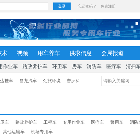
技术
视频
用车养车
供求信息
会展报道
用作业车
路政养护车
环卫车
房车
消防车
医疗车
清扫
达挂车
昌龙汽车
劲旅环境
普罗科
环卫车
路政养护车
工程车
专用作业车
医疗车
警用车
消防
其他运输车
机场专用车