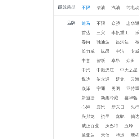
能源类型
不限
柴油
汽油
纯电
品牌
迪马
不限
众骄
忠华
首达
三兴
李帆重工
春尚
驰通达
昌润达
长力威
纵昂
中洁
专
中意
智跃
卓昂
众田
中汽
中振汉江
中天之星
悦达
依众通
延龙
云
焱泽
宇通
勇图
亚特
新逾捷
新集冷藏
鑫华驰
心鸿
襄汽
新东日
先
兴邦龙
骁呈
鑫驰
仙
威正百业
沃巴特
五峰
通亚达
天信
特运
瑭