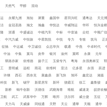
动
天然气
甲醇
混动
通运
永耀九洲
旭知
犀重
鑫国华
星羽兴旺
通粤达
天元
乐洁
金冠圣路
瀚文
瀚鑫
华悦达
华威翔运
华环
恒兴金
布隆
浙通
中盛诚达
中植汽车
中标
中壹迪
众铠
中顺广
威
中汽力威
中恒旅
中星凯悦
中悦
专力
专致
筑马
正
征驰
中运威
中卫诚信
众志华兴
载通
中燕
中卓时代
中油
中集
翼马
炎帝
银河
渝州
翼晖
永康
元年
海
驿路亦家
依维德
扬子江
玉柴专汽
粤海
永强奥林宝
重工
昱明威
远程
雨花
依维柯
亚洁
亿多星
永强
跃进
许继
西石
西奈克
襄鑫鼎
新飞快
旭环
鑫宏达
湘嘉
行科技
新飞
锡宇
新星房车
新环
骁霸王
徐工
鑫鲁骏
达
新桥
蜗牛创新
沃德佳
武晓海青
唯航
威速龙
皖舒欢
卫航
武工
武客华中
万辉
唯邦
沃尔邦
威士捷
五征
桥
天力马
天威缘
同锐通
天野
天云
通華
天顺
通华