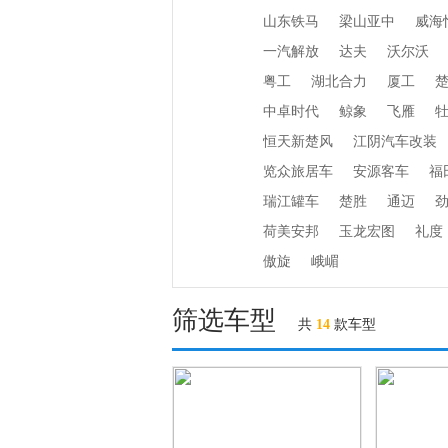
山东铁马
梁山亚中
威海
一汽解放
达夫
沃尔沃
粤工
湖北合力
厦工
中卓时代
鲸象
飞雁
恒天新楚风
江阴汽车改装
览众旅居车
安源客车
福
瑞江罐车
楚胜
通迈
荷美安邦
玉龙宏图
礼度
傲旋
峨嵋
筛选车型
共
14
款车型