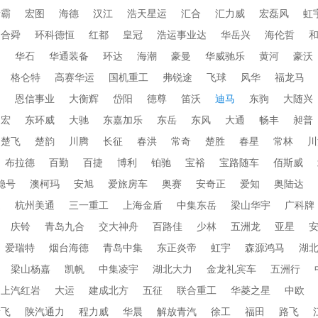
衡霸
宏图
海德
汉江
浩天星运
汇合
汇力威
宏磊风
虹
合舜
环科德恒
红都
皇冠
浩运事业达
华岳兴
海伦哲
蜀
华石
华通装备
环达
海潮
豪曼
华威驰乐
黄河
豪沃
格仑特
高赛华运
国机重工
弗锐途
飞球
风华
福龙马
田
恩信事业
大衡辉
岱阳
德尊
笛沃
迪马
东驹
大随兴
帝宏
东环威
大驰
东嘉加乐
东岳
东风
大通
畅丰
昶普
楚飞
楚韵
川腾
长征
春洪
常奇
楚胜
春星
常林
川
布拉德
百勤
百捷
博利
铂驰
宝裕
宝路随车
佰斯威
稳号
澳柯玛
安旭
爱旅房车
奥赛
安奇正
爱知
奥陆达
通
杭州美通
三一重工
上海金盾
中集东岳
梁山华宇
广科牌
庆铃
青岛九合
交大神舟
百路佳
少林
五洲龙
亚星
爱瑞特
烟台海德
青岛中集
东正炎帝
虹宇
森源鸿马
湖
梁山杨嘉
凯帆
中集凌宇
湖北大力
金龙礼宾车
五洲行
上汽红岩
大运
建成北方
五征
联合重工
华菱之星
中欧
新飞
陕汽通力
程力威
华晨
解放青汽
徐工
福田
路飞