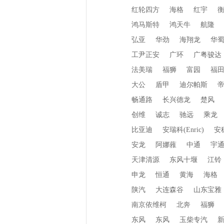
红轮四方
海格
红宇
鸿马斯特
鸿天牛
航隆
弘亚
华劲
海翔龙
华
工尹正安
广环
广粤骏达
法美瑞
福狮
富园
福
大公
盾甲
迪尔帕斯
畅通路
长兴德龙
楚风
创维
诚志
驰远
乘龙
比亚迪
安瑞科(Enric)
安
安龙
阿娜蕥
中通
宇
天津清源
东风十堰
江铃
申龙
恒通
黄海
海格
陕汽
大连森谷
山东宝雅
南京依维柯
北奔
福狮
东风
东风
玉柴专汽