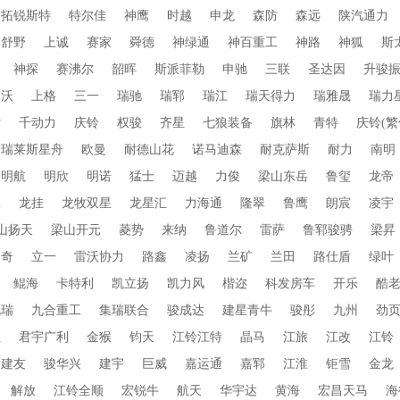
拓锐斯特
特尔佳
神鹰
时越
申龙
森防
森远
陕汽通力
舒野
上诚
赛家
舜德
神绿通
神百重工
神路
神狐
斯
神探
赛沸尔
韶晖
斯派菲勒
申驰
三联
圣达因
升骏
赛沃
上格
三一
瑞驰
瑞郓
瑞江
瑞天得力
瑞雅晟
瑞力
索
千动力
庆铃
权骏
齐星
七狼装备
旗林
青特
庆铃(繁
普瑞莱斯星舟
欧曼
耐德山花
诺马迪森
耐克萨斯
耐力
南明
明航
明欣
明诺
猛士
迈越
力俊
梁山东岳
鲁玺
龙帝
水
龙挂
龙牧双星
龙星汇
力海通
隆翠
鲁鹰
朗宸
凌宇
山扬天
梁山开元
菱势
来纳
鲁道尔
雷萨
鲁郓骏骋
梁昇
朗奇
立一
雷沃协力
路鑫
凌扬
兰矿
兰田
路仕盾
绿叶
鲲海
卡特利
凯立扬
凯力风
楷迩
科发房车
开乐
酷
九瑞
九合重工
集瑞联合
骏成达
建星青牛
骏彤
九州
劲
业
君宇广利
金猴
钧天
江铃江特
晶马
江旅
江改
江铃
建友
骏华兴
建宇
巨威
嘉运通
嘉郓
江淮
钜雪
金龙
解放
江铃全顺
宏锐牛
航天
华宇达
黄海
宏昌天马
海