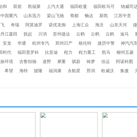
怡和
双箭
凯福莱
上汽大通
福田欧曼
福田欧马可
纳威司
中国重汽
山东迅力
梁山飞驰
蜀都
畅达
新凯
江苏中意
楚飞
奇瑞
阿莫迪罗
诺优龙御
上海汇众
海沃
山东天河
牡丹江森田
抚起
川消
苏州捷达
云鹤
云鹤
云鹤
迪马
安龙
华通
杭州专汽
郑州日产
格伦特
捷厉中警
神汽汽
田时代
福田普罗科
比亚迪
程力
程力重工
凯马
柳州五菱
劲旅环境
吉鲁恒驰
迷野
犀重
骐蔚
铸梦
佳运
阿诺科图
希望
海特
骏隆
福润康
永航星
邢润
欧威沃
集傲