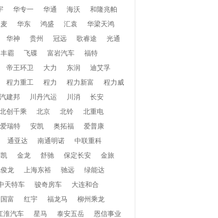
宇
华专一
华通
海沃
和隆兆帕
和麦
华东
鸿盛
汇袁
华梁天鸿
华神
贵州
冠远
歌睿途
光通
丰霸
飞碟
富岩汽车
福特
帝王环卫
大力
东润
迪艾孚
程力重工
程力
程力新富
程力威
汽建邦
川丹汽运
川消
长安
北创千乘
北京
北铃
北重电
爱瑞特
安凯
奥拓福
爱普康
通亚达
南通明诺
中联重科
安凯
金龙
舒驰
保定长安
金旅
北俊龙
上海东裕
驰远
绿能达
中天特车
骏奇房车
大连和合
国富
红宇
福龙马
柳州乘龙
江淮汽车
星马
泰安五岳
恩信事业