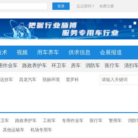
技术
视频
用车养车
供求信息
会展报道
用作业车
路政养护车
环卫车
房车
消防车
医疗车
清扫
达挂车
昌龙汽车
劲旅环境
普罗科
环卫车
路政养护车
工程车
专用作业车
医疗车
警用车
消防
其他运输车
机场专用车