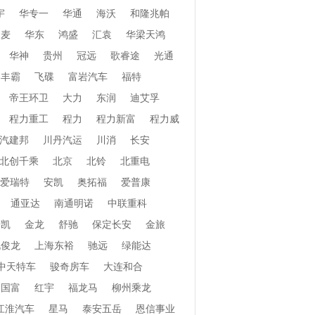
宇
华专一
华通
海沃
和隆兆帕
和麦
华东
鸿盛
汇袁
华梁天鸿
华神
贵州
冠远
歌睿途
光通
丰霸
飞碟
富岩汽车
福特
帝王环卫
大力
东润
迪艾孚
程力重工
程力
程力新富
程力威
汽建邦
川丹汽运
川消
长安
北创千乘
北京
北铃
北重电
爱瑞特
安凯
奥拓福
爱普康
通亚达
南通明诺
中联重科
安凯
金龙
舒驰
保定长安
金旅
北俊龙
上海东裕
驰远
绿能达
中天特车
骏奇房车
大连和合
国富
红宇
福龙马
柳州乘龙
江淮汽车
星马
泰安五岳
恩信事业