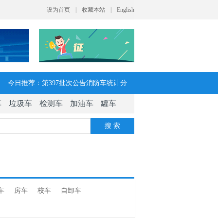
今日推荐：第397批次公告消防车统计分
车
垃圾车
检测车
加油车
罐车
析：公示企业达21家11种车型，水罐、器
搜 索
械消防车数量最多
今日推荐：让客户每趟多挣一点钱 大运
V7H危货牵引车获安徽客户青睐
车
房车
校车
自卸车
今日推荐：今年危险货物港口作业安全生
产整治聚焦这四方面