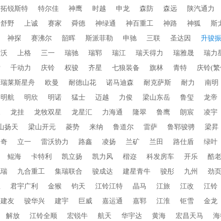
拓锐斯特
特尔佳
神鹰
时越
申龙
森防
森远
陕汽通力
舒野
上诚
赛家
舜德
神绿通
神百重工
神路
神狐
斯
神探
赛沸尔
韶晖
斯派菲勒
申驰
三联
圣达因
升骏
赛沃
上格
三一
瑞驰
瑞郓
瑞江
瑞天得力
瑞雅晟
瑞力
索
千动力
庆铃
权骏
齐星
七狼装备
旗林
青特
庆铃(繁
普瑞莱斯星舟
欧曼
耐德山花
诺马迪森
耐克萨斯
耐力
南明
明航
明欣
明诺
猛士
迈越
力俊
梁山东岳
鲁玺
龙帝
水
龙挂
龙牧双星
龙星汇
力海通
隆翠
鲁鹰
朗宸
凌宇
山扬天
梁山开元
菱势
来纳
鲁道尔
雷萨
鲁郓骏骋
梁昇
朗奇
立一
雷沃协力
路鑫
凌扬
兰矿
兰田
路仕盾
绿叶
鲲海
卡特利
凯立扬
凯力风
楷迩
科发房车
开乐
酷
九瑞
九合重工
集瑞联合
骏成达
建星青牛
骏彤
九州
劲
业
君宇广利
金猴
钧天
江铃江特
晶马
江旅
江改
江铃
建友
骏华兴
建宇
巨威
嘉运通
嘉郓
江淮
钜雪
金龙
解放
江铃全顺
宏锐牛
航天
华宇达
黄海
宏昌天马
海