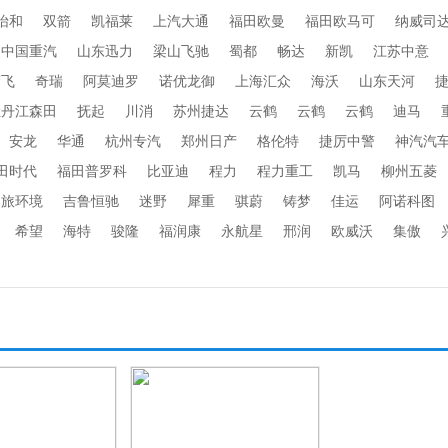
怡和
双箭
凯福莱
上汽大通
福田欧曼
福田欧马可
纳威司
中国重汽
山东迅力
梁山飞驰
蜀都
畅达
新凯
江苏中意
楚飞
奇瑞
阿莫迪罗
诺优龙御
上海汇众
海沃
山东天河
牡丹江森田
抚起
川消
苏州捷达
云鹤
云鹤
云鹤
迪马
安龙
华通
杭州专汽
郑州日产
格伦特
捷厉中警
神汽汽
田时代
福田普罗科
比亚迪
程力
程力重工
凯马
柳州五菱
劲旅环境
吉鲁恒驰
迷野
犀重
骐蔚
铸梦
佳运
阿诺科图
希望
海特
骏隆
福润康
永航星
邢润
欧威沃
集傲