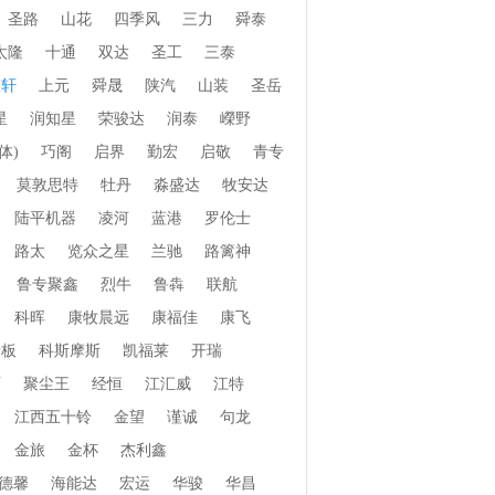
圣路
山花
四季风
三力
舜泰
太隆
十通
双达
圣工
三泰
振轩
上元
舜晟
陕汽
山装
圣岳
星
润知星
荣骏达
润泰
嶸野
体)
巧阁
启界
勤宏
启敬
青专
莫敦思特
牡丹
淼盛达
牧安达
陆平机器
凌河
蓝港
罗伦士
路太
览众之星
兰驰
路篱神
鲁专聚鑫
烈牛
鲁犇
联航
科晖
康牧晨远
康福佳
康飞
老板
科斯摩斯
凯福莱
开瑞
页
聚尘王
经恒
江汇威
江特
江西五十铃
金望
谨诚
句龙
金旅
金杯
杰利鑫
德馨
海能达
宏运
华骏
华昌