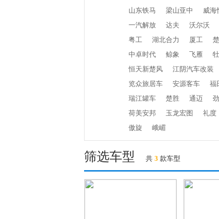
山东铁马
梁山亚中
威海
一汽解放
达夫
沃尔沃
粤工
湖北合力
厦工
中卓时代
鲸象
飞雁
恒天新楚风
江阴汽车改装
览众旅居车
安源客车
福
瑞江罐车
楚胜
通迈
荷美安邦
玉龙宏图
礼度
傲旋
峨嵋
筛选车型
共
3
款车型