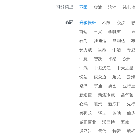
能源类型
不限
柴油
汽油
纯电
品牌
升骏振轩
不限
众骄
首达
三兴
李帆重工
春尚
驰通达
昌润达
长力威
纵昂
中洁
专
中意
智跃
卓昂
众田
中汽
中振汉江
中天之星
悦达
依众通
延龙
云
焱泽
宇通
勇图
亚特
新逾捷
新集冷藏
鑫华驰
心鸿
襄汽
新东日
先
兴邦龙
骁呈
鑫驰
仙
威正百业
沃巴特
五峰
通亚达
天信
特运
瑭