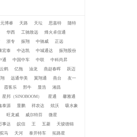
天元博睿
天路
天坛
思嘉特
随特
桥
华西
工驰致远
烽火卓信通
信
浙专
振翔
中驰威
正远
康宏泰
中达凯
中城通达
振翔股份
中通
中国中车
中联
中科尚昇
云鹤
亿拖
油龙
燕赵春晖
跃迈
郓翔
远通华美
翼翔通
燕台
友一
霞客乐
邢牛
显浩
湘昌
星邦（SINOBOOM）
星通
馨雅通
鑫泰源
显鹏
祥农达
炫沃
吸水象
畅
旺龙威
威尔特芬
微星
万事达
皖信
王
五菱
天骏德锦
驼马
天河
泰开特车
拓路星