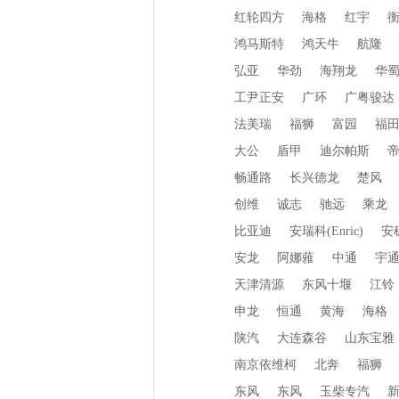
红轮四方
海格
红宇
鸿马斯特
鸿天牛
航隆
弘亚
华劲
海翔龙
华
工尹正安
广环
广粤骏达
法美瑞
福狮
富园
福
大公
盾甲
迪尔帕斯
畅通路
长兴德龙
楚风
创维
诚志
驰远
乘龙
比亚迪
安瑞科(Enric)
安
安龙
阿娜蕥
中通
宇
天津清源
东风十堰
江铃
申龙
恒通
黄海
海格
陕汽
大连森谷
山东宝雅
南京依维柯
北奔
福狮
东风
东风
玉柴专汽