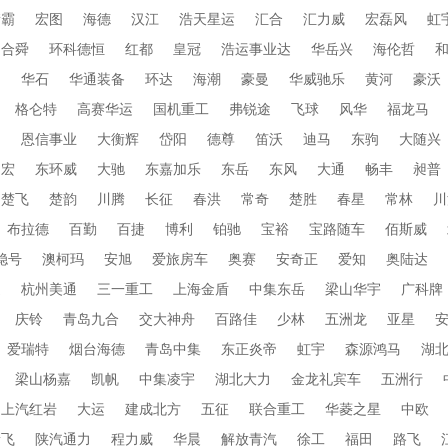
衡霸
宏图
海德
汉江
浩天星运
汇合
汇力威
宏磊风
虹
合舜
环科德恒
红都
皇冠
浩运事业达
华岳兴
海伦哲
蜀
华石
华通装备
环达
海潮
豪曼
华威驰乐
黄河
豪沃
格仑特
高赛华运
国机重工
弗锐途
飞球
风华
福龙马
田
恩信事业
大衡辉
岱阳
德尊
笛沃
迪马
东驹
大随兴
帝宏
东环威
大驰
东嘉加乐
东岳
东风
大通
畅丰
昶普
楚飞
楚韵
川腾
长征
春洪
常奇
楚胜
春星
常林
川
布拉德
百勤
百捷
博利
铂驰
宝裕
宝路随车
佰斯威
稳号
澳柯玛
安旭
爱旅房车
奥赛
安奇正
爱知
奥陆达
通
杭州美通
三一重工
上海金盾
中集东岳
梁山华宇
广科牌
庆铃
青岛九合
交大神舟
百路佳
少林
五洲龙
亚星
爱瑞特
烟台海德
青岛中集
东正炎帝
虹宇
森源鸿马
湖
梁山杨嘉
凯帆
中集凌宇
湖北大力
金龙礼宾车
五洲行
上汽红岩
大运
建成北方
五征
联合重工
华菱之星
中欧
新飞
陕汽通力
程力威
华晨
解放青汽
徐工
福田
路飞