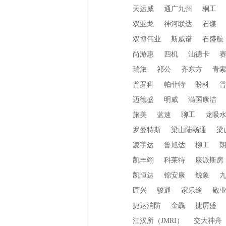
天运威
通广九州
桐工
双亚龙
神河联达
石煤
双博伟业
斯威谱
石盛航
尚游惠
四机
汕德卡
瑞旅
祁公
齐东方
青
普罗科
帕菲特
盼科
迈德盛
明威
满国康洁
旅美
蓝速
聊工
龙吸
罗曼特斯
梁山陆畅通
梁
凌宇达
鲁旭达
柳工
凯丰翊
科莱特
康派斯房
凯恒达
锦安康
鲸象
匠兴
骏通
家乐途
敬
捷达消防
金驫
捷厉盛
江汉所（JMRI）
交大神舟