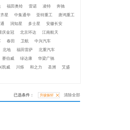
达
福田奥铃
雷诺
凌特
奔驰
齐星
中集通华
亚特重工
唐鸿重工
捷通
润知星
多士星
安徽长安
重庆金冠
北京环达
江南航天
车
春田
卫航
中兴汽车
北地
福田雷萨
北重汽车
赛伯威
绿达康
华梁广驰
兴凯威
川烁
和之力
圣洲
艾盛
已选条件：
清除全部
升骏振轩