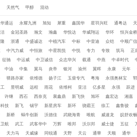
动
天然气
甲醇
混动
忠华通运
永耀九洲
旭知
犀重
鑫国华
星羽兴旺
通粤达
乐洁
金冠圣路
瀚文
瀚鑫
华悦达
华威翔运
华环
恒兴金
布隆
浙通
中盛诚达
中植汽车
中标
中壹迪
众铠
中顺广
威
中汽力威
中恒旅
中星凯悦
中悦
专力
专致
筑马
正
征驰
中运威
中卫诚信
众志华兴
载通
中燕
中卓时代
中油
中集
翼马
炎帝
银河
渝州
翼晖
永康
元年
海
驿路亦家
依维德
扬子江
玉柴专汽
粤海
永强奥林宝
重工
昱明威
远程
雨花
依维柯
亚洁
亿多星
永强
跃进
许继
西石
西奈克
襄鑫鼎
新飞快
旭环
鑫宏达
湘嘉
行科技
新飞
锡宇
新星房车
新环
骁霸王
徐工
鑫鲁骏
达
新桥
蜗牛创新
沃德佳
武晓海青
唯航
威速龙
皖舒欢
卫航
武工
武客华中
万辉
唯邦
沃尔邦
威士捷
五征
桥
天力马
天威缘
同锐通
天野
天云
通華
天顺
通华