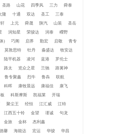
圣路
山花
四季风
三力
舜泰
太隆
十通
双达
圣工
三泰
振轩
上元
舜晟
陕汽
山装
圣岳
星
润知星
荣骏达
润泰
嶸野
体)
巧阁
启界
勤宏
启敬
青专
莫敦思特
牡丹
淼盛达
牧安达
陆平机器
凌河
蓝港
罗伦士
路太
览众之星
兰驰
路篱神
鲁专聚鑫
烈牛
鲁犇
联航
科晖
康牧晨远
康福佳
康飞
老板
科斯摩斯
凯福莱
开瑞
页
聚尘王
经恒
江汇威
江特
江西五十铃
金望
谨诚
句龙
金旅
金杯
杰利鑫
德馨
海能达
宏运
华骏
华昌