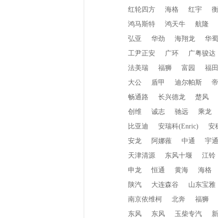
红轮四方
海格
红宇
鸿马斯特
鸿天牛
航隆
弘亚
华劲
海翔龙
华
工尹正安
广环
广粤骏达
法美瑞
福狮
富园
福
大公
盾甲
迪尔帕斯
畅通路
长兴德龙
楚风
创维
诚志
驰远
乘龙
比亚迪
安瑞科(Enric)
安
安龙
阿娜蕥
中通
宇
天津清源
东风十堰
江铃
申龙
恒通
黄海
海格
陕汽
大连森谷
山东宝雅
南京依维柯
北奔
福狮
东风
东风
玉柴专汽