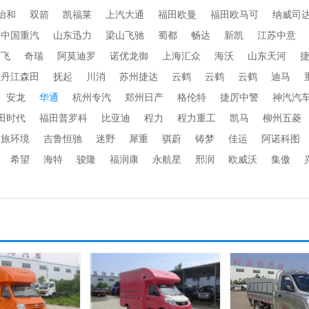
怡和
双箭
凯福莱
上汽大通
福田欧曼
福田欧马可
纳威司
中国重汽
山东迅力
梁山飞驰
蜀都
畅达
新凯
江苏中意
楚飞
奇瑞
阿莫迪罗
诺优龙御
上海汇众
海沃
山东天河
牡丹江森田
抚起
川消
苏州捷达
云鹤
云鹤
云鹤
迪马
安龙
华通
杭州专汽
郑州日产
格伦特
捷厉中警
神汽汽
田时代
福田普罗科
比亚迪
程力
程力重工
凯马
柳州五菱
劲旅环境
吉鲁恒驰
迷野
犀重
骐蔚
铸梦
佳运
阿诺科图
希望
海特
骏隆
福润康
永航星
邢润
欧威沃
集傲