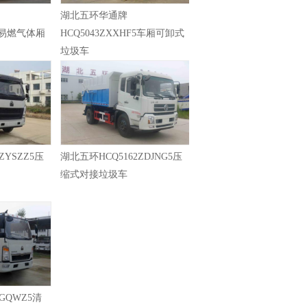
湖北五环华通牌
Z5易燃气体厢
HCQ5043ZXXHF5车厢可卸式
垃圾车
ZYSZZ5压
湖北五环HCQ5162ZDJNG5压
缩式对接垃圾车
GQWZ5清