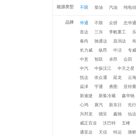
能源类型
不限
柴油
汽油
纯电
品牌
华通
不限
众骄
忠华
首达
三兴
李帆重工
春尚
驰通达
昌润达
长力威
纵昂
中洁
专
中意
智跃
卓昂
众田
中汽
中振汉江
中天之星
悦达
依众通
延龙
云
焱泽
宇通
勇图
亚特
新逾捷
新集冷藏
鑫华驰
心鸿
襄汽
新东日
先
兴邦龙
骁呈
鑫驰
仙
威正百业
沃巴特
五峰
通亚达
天信
特运
瑭