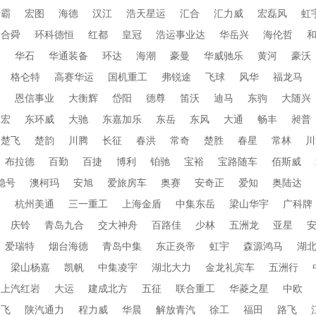
衡霸
宏图
海德
汉江
浩天星运
汇合
汇力威
宏磊风
虹
合舜
环科德恒
红都
皇冠
浩运事业达
华岳兴
海伦哲
蜀
华石
华通装备
环达
海潮
豪曼
华威驰乐
黄河
豪沃
格仑特
高赛华运
国机重工
弗锐途
飞球
风华
福龙马
田
恩信事业
大衡辉
岱阳
德尊
笛沃
迪马
东驹
大随兴
帝宏
东环威
大驰
东嘉加乐
东岳
东风
大通
畅丰
昶普
楚飞
楚韵
川腾
长征
春洪
常奇
楚胜
春星
常林
川
布拉德
百勤
百捷
博利
铂驰
宝裕
宝路随车
佰斯威
稳号
澳柯玛
安旭
爱旅房车
奥赛
安奇正
爱知
奥陆达
通
杭州美通
三一重工
上海金盾
中集东岳
梁山华宇
广科牌
庆铃
青岛九合
交大神舟
百路佳
少林
五洲龙
亚星
爱瑞特
烟台海德
青岛中集
东正炎帝
虹宇
森源鸿马
湖
梁山杨嘉
凯帆
中集凌宇
湖北大力
金龙礼宾车
五洲行
上汽红岩
大运
建成北方
五征
联合重工
华菱之星
中欧
新飞
陕汽通力
程力威
华晨
解放青汽
徐工
福田
路飞