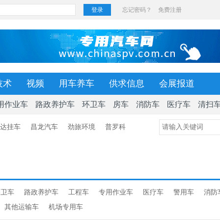
技术
视频
用车养车
供求信息
会展报道
用作业车
路政养护车
环卫车
房车
消防车
医疗车
清扫
达挂车
昌龙汽车
劲旅环境
普罗科
环卫车
路政养护车
工程车
专用作业车
医疗车
警用车
消防
其他运输车
机场专用车