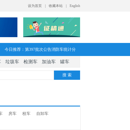
今日推荐：第397批次公告消防车统计分
车
垃圾车
检测车
加油车
罐车
析：公示企业达21家11种车型，水罐、器
搜 索
械消防车数量最多
今日推荐：让客户每趟多挣一点钱 大运
V7H危货牵引车获安徽客户青睐
车
房车
校车
自卸车
今日推荐：今年危险货物港口作业安全生
产整治聚焦这四方面