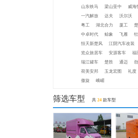
山东铁马
梁山亚中
威海
一汽解放
达夫
沃尔沃
粤工
湖北合力
厦工
中卓时代
鲸象
飞雁
恒天新楚风
江阴汽车改装
览众旅居车
安源客车
福
瑞江罐车
楚胜
通迈
荷美安邦
玉龙宏图
礼度
傲旋
峨嵋
筛选车型
共
24
款车型