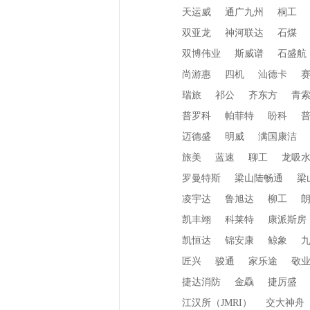
天运威
通广九州
桐工
双亚龙
神河联达
石煤
双博伟业
斯威谱
石盛航
尚游惠
四机
汕德卡
瑞旅
祁公
齐东方
青
普罗科
帕菲特
盼科
迈德盛
明威
满国康洁
旅美
蓝速
聊工
龙吸
罗曼特斯
梁山陆畅通
梁
凌宇达
鲁旭达
柳工
凯丰翊
科莱特
康派斯房
凯恒达
锦安康
鲸象
匠兴
骏通
家乐途
敬
捷达消防
金驫
捷厉盛
江汉所（JMRI）
交大神舟