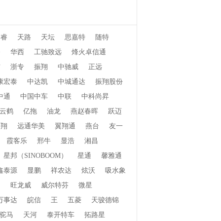
博睿
天路
天坛
思嘉特
随特
桥
华西
工驰致远
烽火卓信通
信
浙专
振翔
中驰威
正远
康宏泰
中达凯
中城通达
振翔股份
中通
中国中车
中联
中科尚昇
云鹤
亿拖
油龙
燕赵春晖
跃迈
郓翔
远通华美
翼翔通
燕台
友一
霞客乐
邢牛
显浩
湘昌
星邦（SINOBOOM）
星通
馨雅通
鑫泰源
显鹏
祥农达
炫沃
吸水象
畅
旺龙威
威尔特芬
微星
万事达
皖信
王
五菱
天骏德锦
驼马
天河
泰开特车
拓路星