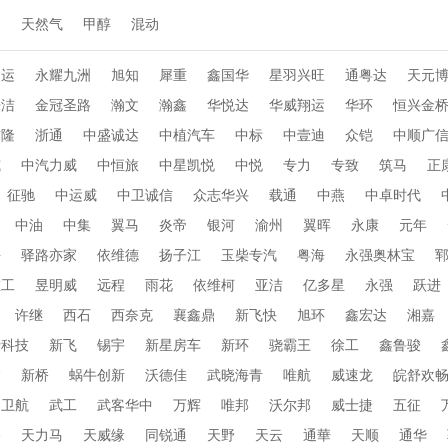
动
天然气
甲醇
混动
通运
永耀九洲
旭知
犀重
鑫国华
星羽兴旺
通粤达
天元
乐洁
金冠圣路
瀚文
瀚鑫
华悦达
华威翔运
华环
恒兴金
布隆
浙通
中盛诚达
中植汽车
中标
中壹迪
众铠
中顺广
威
中汽力威
中恒旅
中星凯悦
中悦
专力
专致
筑马
正
征驰
中运威
中卫诚信
众志华兴
载通
中燕
中卓时代
中油
中集
翼马
炎帝
银河
渝州
翼晖
永康
元年
海
驿路亦家
依维德
扬子江
玉柴专汽
粤海
永强奥林宝
重工
昱明威
远程
雨花
依维柯
亚洁
亿多星
永强
跃进
许继
西石
西奈克
襄鑫鼎
新飞快
旭环
鑫宏达
湘嘉
行科技
新飞
锡宇
新星房车
新环
骁霸王
徐工
鑫鲁骏
达
新桥
蜗牛创新
沃德佳
武晓海青
唯航
威速龙
皖舒欢
卫航
武工
武客华中
万辉
唯邦
沃尔邦
威士捷
五征
桥
天力马
天威缘
同锐通
天野
天云
通華
天顺
通华