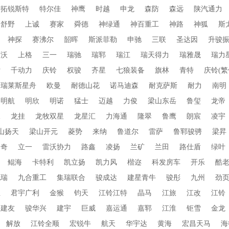
拓锐斯特
特尔佳
神鹰
时越
申龙
森防
森远
陕汽通力
舒野
上诚
赛家
舜德
神绿通
神百重工
神路
神狐
斯
神探
赛沸尔
韶晖
斯派菲勒
申驰
三联
圣达因
升骏
赛沃
上格
三一
瑞驰
瑞郓
瑞江
瑞天得力
瑞雅晟
瑞力
索
千动力
庆铃
权骏
齐星
七狼装备
旗林
青特
庆铃(繁
普瑞莱斯星舟
欧曼
耐德山花
诺马迪森
耐克萨斯
耐力
南明
明航
明欣
明诺
猛士
迈越
力俊
梁山东岳
鲁玺
龙帝
水
龙挂
龙牧双星
龙星汇
力海通
隆翠
鲁鹰
朗宸
凌宇
山扬天
梁山开元
菱势
来纳
鲁道尔
雷萨
鲁郓骏骋
梁昇
朗奇
立一
雷沃协力
路鑫
凌扬
兰矿
兰田
路仕盾
绿叶
鲲海
卡特利
凯立扬
凯力风
楷迩
科发房车
开乐
酷
九瑞
九合重工
集瑞联合
骏成达
建星青牛
骏彤
九州
劲
业
君宇广利
金猴
钧天
江铃江特
晶马
江旅
江改
江铃
建友
骏华兴
建宇
巨威
嘉运通
嘉郓
江淮
钜雪
金龙
解放
江铃全顺
宏锐牛
航天
华宇达
黄海
宏昌天马
海