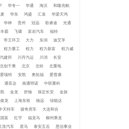
宇
华专一
华通
海沃
和隆兆帕
和麦
华东
鸿盛
汇袁
华梁天鸿
华神
贵州
冠远
歌睿途
光通
丰霸
飞碟
富岩汽车
福特
帝王环卫
大力
东润
迪艾孚
程力重工
程力
程力新富
程力威
汽建邦
川丹汽运
川消
长安
北创千乘
北京
北铃
北重电
爱瑞特
安凯
奥拓福
爱普康
通亚达
南通明诺
中联重科
安凯
金龙
舒驰
保定长安
金旅
北俊龙
上海东裕
驰远
绿能达
中天特车
骏奇房车
大连和合
国富
红宇
福龙马
柳州乘龙
江淮汽车
星马
泰安五岳
恩信事业