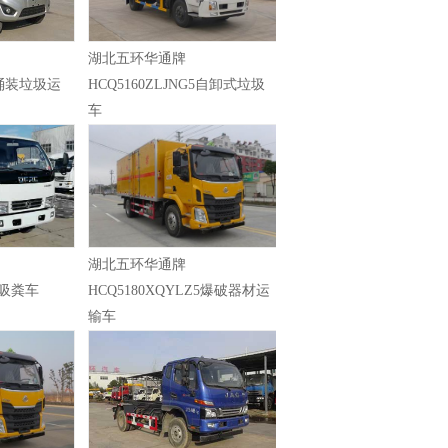
湖北五环华通牌
J5桶装垃圾运
HCQ5160ZLJNG5自卸式垃圾
车
湖北五环华通牌
C5吸粪车
HCQ5180XQYLZ5爆破器材运
输车