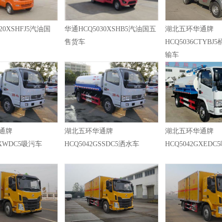
20XSHFJ5汽油国
华通HCQ5030XSHB5汽油国五
湖北五环华通牌
售货车
HCQ5036CTYB
输车
通牌
湖北五环华通牌
湖北五环华通牌
GXWDC5吸污车
HCQ5042GSSDC5洒水车
HCQ5042GXED