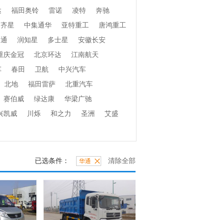
达
福田奥铃
雷诺
凌特
奔驰
齐星
中集通华
亚特重工
唐鸿重工
捷通
润知星
多士星
安徽长安
重庆金冠
北京环达
江南航天
车
春田
卫航
中兴汽车
北地
福田雷萨
北重汽车
赛伯威
绿达康
华梁广驰
兴凯威
川烁
和之力
圣洲
艾盛
已选条件：
清除全部
华通