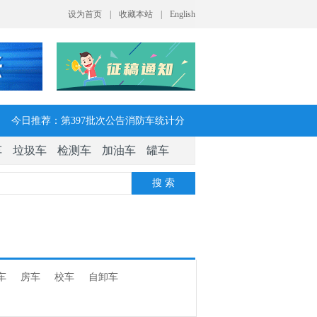
今日推荐：第397批次公告消防车统计分
车
垃圾车
检测车
加油车
罐车
析：公示企业达21家11种车型，水罐、器
搜 索
械消防车数量最多
今日推荐：让客户每趟多挣一点钱 大运
V7H危货牵引车获安徽客户青睐
车
房车
校车
自卸车
今日推荐：今年危险货物港口作业安全生
产整治聚焦这四方面