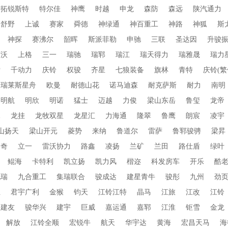
拓锐斯特
特尔佳
神鹰
时越
申龙
森防
森远
陕汽通力
舒野
上诚
赛家
舜德
神绿通
神百重工
神路
神狐
斯
神探
赛沸尔
韶晖
斯派菲勒
申驰
三联
圣达因
升骏
赛沃
上格
三一
瑞驰
瑞郓
瑞江
瑞天得力
瑞雅晟
瑞力
索
千动力
庆铃
权骏
齐星
七狼装备
旗林
青特
庆铃(繁
普瑞莱斯星舟
欧曼
耐德山花
诺马迪森
耐克萨斯
耐力
南明
明航
明欣
明诺
猛士
迈越
力俊
梁山东岳
鲁玺
龙帝
水
龙挂
龙牧双星
龙星汇
力海通
隆翠
鲁鹰
朗宸
凌宇
山扬天
梁山开元
菱势
来纳
鲁道尔
雷萨
鲁郓骏骋
梁昇
朗奇
立一
雷沃协力
路鑫
凌扬
兰矿
兰田
路仕盾
绿叶
鲲海
卡特利
凯立扬
凯力风
楷迩
科发房车
开乐
酷
九瑞
九合重工
集瑞联合
骏成达
建星青牛
骏彤
九州
劲
业
君宇广利
金猴
钧天
江铃江特
晶马
江旅
江改
江铃
建友
骏华兴
建宇
巨威
嘉运通
嘉郓
江淮
钜雪
金龙
解放
江铃全顺
宏锐牛
航天
华宇达
黄海
宏昌天马
海