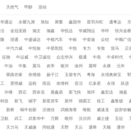
动
天然气
甲醇
混动
忠华通运
永耀九洲
旭知
犀重
鑫国华
星羽兴旺
通粤达
乐洁
金冠圣路
瀚文
瀚鑫
华悦达
华威翔运
华环
恒兴金
布隆
浙通
中盛诚达
中植汽车
中标
中壹迪
众铠
中顺广
威
中汽力威
中恒旅
中星凯悦
中悦
专力
专致
筑马
正
征驰
中运威
中卫诚信
众志华兴
载通
中燕
中卓时代
中油
中集
翼马
炎帝
银河
渝州
翼晖
永康
元年
海
驿路亦家
依维德
扬子江
玉柴专汽
粤海
永强奥林宝
重工
昱明威
远程
雨花
依维柯
亚洁
亿多星
永强
跃进
许继
西石
西奈克
襄鑫鼎
新飞快
旭环
鑫宏达
湘嘉
行科技
新飞
锡宇
新星房车
新环
骁霸王
徐工
鑫鲁骏
达
新桥
蜗牛创新
沃德佳
武晓海青
唯航
威速龙
皖舒欢
卫航
武工
武客华中
万辉
唯邦
沃尔邦
威士捷
五征
桥
天力马
天威缘
同锐通
天野
天云
通華
天顺
通华