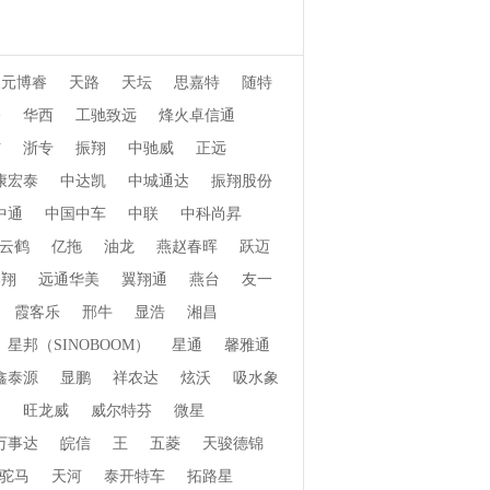
天元博睿
天路
天坛
思嘉特
随特
桥
华西
工驰致远
烽火卓信通
信
浙专
振翔
中驰威
正远
康宏泰
中达凯
中城通达
振翔股份
中通
中国中车
中联
中科尚昇
云鹤
亿拖
油龙
燕赵春晖
跃迈
郓翔
远通华美
翼翔通
燕台
友一
霞客乐
邢牛
显浩
湘昌
星邦（SINOBOOM）
星通
馨雅通
鑫泰源
显鹏
祥农达
炫沃
吸水象
畅
旺龙威
威尔特芬
微星
万事达
皖信
王
五菱
天骏德锦
驼马
天河
泰开特车
拓路星