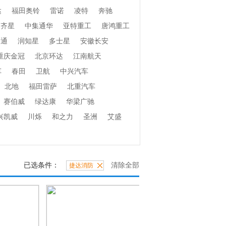
达
福田奥铃
雷诺
凌特
奔驰
齐星
中集通华
亚特重工
唐鸿重工
捷通
润知星
多士星
安徽长安
重庆金冠
北京环达
江南航天
车
春田
卫航
中兴汽车
北地
福田雷萨
北重汽车
赛伯威
绿达康
华梁广驰
兴凯威
川烁
和之力
圣洲
艾盛
已选条件：
清除全部
捷达消防