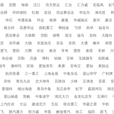
衡霸
宏图
海德
汉江
浩天星运
汇合
汇力威
宏磊风
虹
合舜
环科德恒
红都
皇冠
浩运事业达
华岳兴
海伦哲
蜀
华石
华通装备
环达
海潮
豪曼
华威驰乐
黄河
豪沃
格仑特
高赛华运
国机重工
弗锐途
飞球
风华
福龙马
田
恩信事业
大衡辉
岱阳
德尊
笛沃
迪马
东驹
大随兴
帝宏
东环威
大驰
东嘉加乐
东岳
东风
大通
畅丰
昶普
楚飞
楚韵
川腾
长征
春洪
常奇
楚胜
春星
常林
川
布拉德
百勤
百捷
博利
铂驰
宝裕
宝路随车
佰斯威
稳号
澳柯玛
安旭
爱旅房车
奥赛
安奇正
爱知
奥陆达
通
杭州美通
三一重工
上海金盾
中集东岳
梁山华宇
广科牌
庆铃
青岛九合
交大神舟
百路佳
少林
五洲龙
亚星
爱瑞特
烟台海德
青岛中集
东正炎帝
虹宇
森源鸿马
湖
梁山杨嘉
凯帆
中集凌宇
湖北大力
金龙礼宾车
五洲行
上汽红岩
大运
建成北方
五征
联合重工
华菱之星
中欧
新飞
陕汽通力
程力威
华晨
解放青汽
徐工
福田
路飞