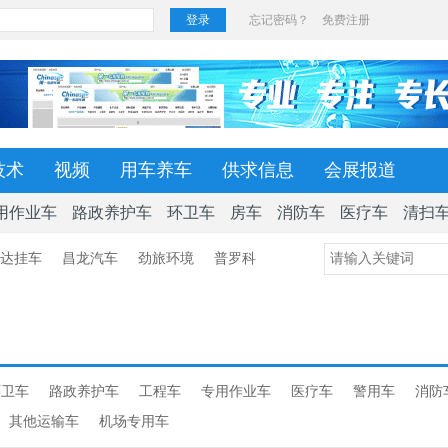
技术
视频
用车养车
供求信息
会展报道
用作业车
路政养护车
环卫车
房车
消防车
医疗车
清扫
达挂车
昌龙汽车
劲旅环境
普罗科
环卫车
路政养护车
工程车
专用作业车
医疗车
警用车
消防
其他运输车
机场专用车