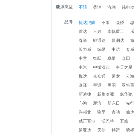
能源类型
不限
柴油
汽油
纯电
品牌
捷达消防
不限
众骄
首达
三兴
李帆重工
春尚
驰通达
昌润达
长力威
纵昂
中洁
专
中意
智跃
卓昂
众田
中汽
中振汉江
中天之星
悦达
依众通
延龙
云
焱泽
宇通
勇图
亚特
新逾捷
新集冷藏
鑫华驰
心鸿
襄汽
新东日
先
兴邦龙
骁呈
鑫驰
仙
威正百业
沃巴特
五峰
通亚达
天信
特运
瑭