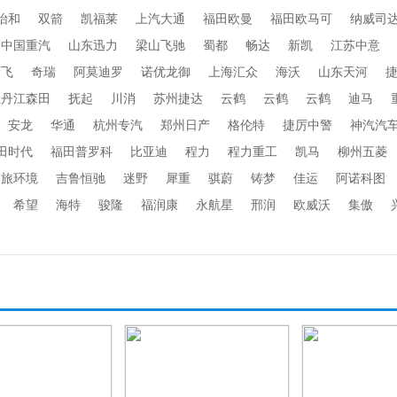
怡和
双箭
凯福莱
上汽大通
福田欧曼
福田欧马可
纳威司
中国重汽
山东迅力
梁山飞驰
蜀都
畅达
新凯
江苏中意
楚飞
奇瑞
阿莫迪罗
诺优龙御
上海汇众
海沃
山东天河
牡丹江森田
抚起
川消
苏州捷达
云鹤
云鹤
云鹤
迪马
安龙
华通
杭州专汽
郑州日产
格伦特
捷厉中警
神汽汽
田时代
福田普罗科
比亚迪
程力
程力重工
凯马
柳州五菱
劲旅环境
吉鲁恒驰
迷野
犀重
骐蔚
铸梦
佳运
阿诺科图
希望
海特
骏隆
福润康
永航星
邢润
欧威沃
集傲