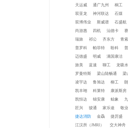
天运威
通广九州
桐工
双亚龙
神河联达
石煤
双博伟业
斯威谱
石盛航
尚游惠
四机
汕德卡
瑞旅
祁公
齐东方
青
普罗科
帕菲特
盼科
迈德盛
明威
满国康洁
旅美
蓝速
聊工
龙吸
罗曼特斯
梁山陆畅通
梁
凌宇达
鲁旭达
柳工
凯丰翊
科莱特
康派斯房
凯恒达
锦安康
鲸象
匠兴
骏通
家乐途
敬
捷达消防
金驫
捷厉盛
江汉所（JMRI）
交大神舟