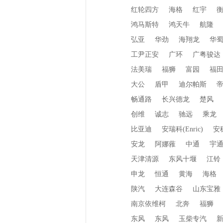
红轮四方
海格
红宇
鸿马斯特
鸿天牛
航隆
弘亚
华劲
海翔龙
华
工尹正安
广环
广粤骏达
法美瑞
福狮
富园
福
大公
盾甲
迪尔帕斯
畅通路
长兴德龙
楚风
创维
诚志
驰远
乘龙
比亚迪
安瑞科(Enric)
安
安龙
阿娜蕥
中通
宇
天津清源
东风十堰
江铃
申龙
恒通
黄海
海格
陕汽
大连森谷
山东宝雅
南京依维柯
北奔
福狮
东风
东风
玉柴专汽