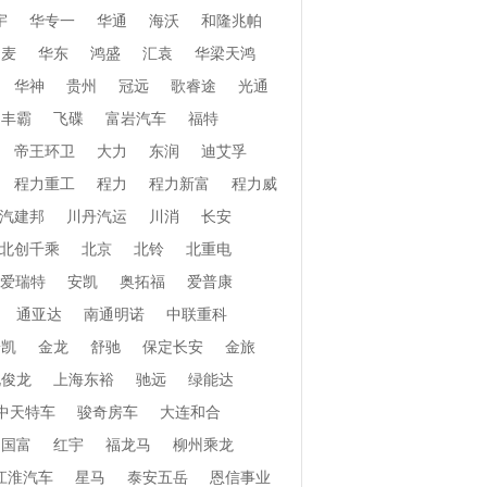
宇
华专一
华通
海沃
和隆兆帕
和麦
华东
鸿盛
汇袁
华梁天鸿
华神
贵州
冠远
歌睿途
光通
丰霸
飞碟
富岩汽车
福特
帝王环卫
大力
东润
迪艾孚
程力重工
程力
程力新富
程力威
汽建邦
川丹汽运
川消
长安
北创千乘
北京
北铃
北重电
爱瑞特
安凯
奥拓福
爱普康
通亚达
南通明诺
中联重科
安凯
金龙
舒驰
保定长安
金旅
北俊龙
上海东裕
驰远
绿能达
中天特车
骏奇房车
大连和合
国富
红宇
福龙马
柳州乘龙
江淮汽车
星马
泰安五岳
恩信事业