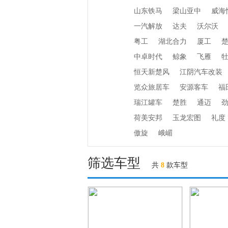
山东铁马
梁山亚中
威海
一汽解放
达夫
沃尔沃
粤工
湖北合力
厦工
中卓时代
鲸象
飞雁
恒天新楚风
江阴汽车改装
览众旅居车
安源客车
福
瑞江罐车
楚胜
通迈
荷美安邦
玉龙宏图
礼度
傲旋
峨嵋
筛选车型
共
8
款车型