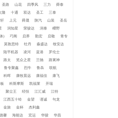
圣路
山花
四季风
三力
舜泰
太隆
十通
双达
圣工
三泰
振轩
上元
舜晟
陕汽
山装
圣岳
星
润知星
荣骏达
润泰
嶸野
体)
巧阁
启界
勤宏
启敬
青专
莫敦思特
牡丹
淼盛达
牧安达
陆平机器
凌河
蓝港
罗伦士
路太
览众之星
兰驰
路篱神
鲁专聚鑫
烈牛
鲁犇
联航
科晖
康牧晨远
康福佳
康飞
老板
科斯摩斯
凯福莱
开瑞
页
聚尘王
经恒
江汇威
江特
江西五十铃
金望
谨诚
句龙
金旅
金杯
杰利鑫
德馨
海能达
宏运
华骏
华昌