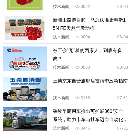
技术新闻
3022
08-04
新疆山路跑自卸，马总认准康明斯1
5N FE天然气发动机
技术新闻
3004
08-04
被工会"宠"着的西康人，到底有多
爽？
技术新闻
3080
08-03
玉柴京东自营旗舰店雷雨季应急指南
技术新闻
3135
07-31
采埃孚商用车推出可扩展360°安全
系统，助力卡车与挂车迈向自动化未
来
技术新闻
3445
07-31