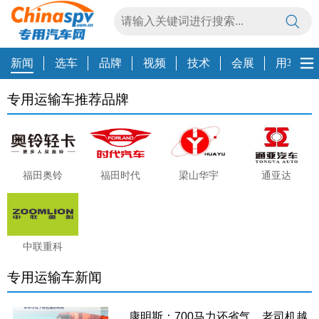
新闻
选车
品牌
视频
技术
会展
用车养
专用运输车推荐品牌
福田奥铃
福田时代
梁山华宇
通亚达
中联重科
专用运输车新闻
康明斯：700马力还省气，老司机越