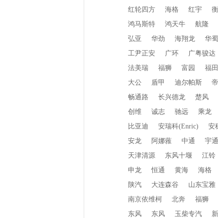
红轮四方
海格
红宇
鸿马斯特
鸿天牛
航隆
弘亚
华劲
海翔龙
华
工尹正安
广环
广粤骏达
法美瑞
福狮
富园
福
大公
盾甲
迪尔帕斯
畅通路
长兴德龙
楚风
创维
诚志
驰远
乘龙
比亚迪
安瑞科(Enric)
安
安龙
阿娜蕥
中通
宇
天津清源
东风十堰
江铃
申龙
恒通
黄海
海格
陕汽
大连森谷
山东宝雅
南京依维柯
北奔
福狮
东风
东风
玉柴专汽