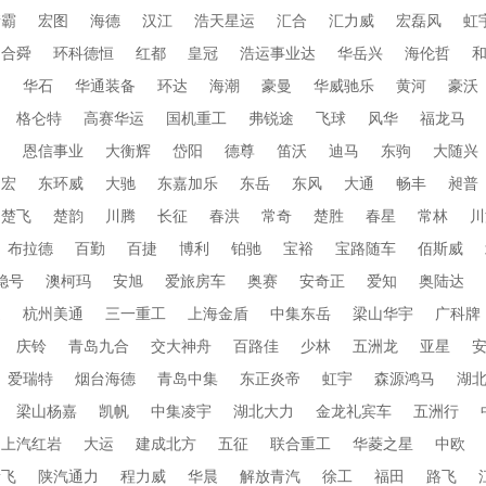
衡霸
宏图
海德
汉江
浩天星运
汇合
汇力威
宏磊风
虹
合舜
环科德恒
红都
皇冠
浩运事业达
华岳兴
海伦哲
蜀
华石
华通装备
环达
海潮
豪曼
华威驰乐
黄河
豪沃
格仑特
高赛华运
国机重工
弗锐途
飞球
风华
福龙马
田
恩信事业
大衡辉
岱阳
德尊
笛沃
迪马
东驹
大随兴
帝宏
东环威
大驰
东嘉加乐
东岳
东风
大通
畅丰
昶普
楚飞
楚韵
川腾
长征
春洪
常奇
楚胜
春星
常林
川
布拉德
百勤
百捷
博利
铂驰
宝裕
宝路随车
佰斯威
稳号
澳柯玛
安旭
爱旅房车
奥赛
安奇正
爱知
奥陆达
通
杭州美通
三一重工
上海金盾
中集东岳
梁山华宇
广科牌
庆铃
青岛九合
交大神舟
百路佳
少林
五洲龙
亚星
爱瑞特
烟台海德
青岛中集
东正炎帝
虹宇
森源鸿马
湖
梁山杨嘉
凯帆
中集凌宇
湖北大力
金龙礼宾车
五洲行
上汽红岩
大运
建成北方
五征
联合重工
华菱之星
中欧
新飞
陕汽通力
程力威
华晨
解放青汽
徐工
福田
路飞