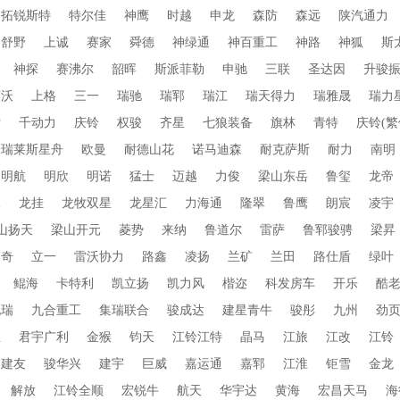
拓锐斯特
特尔佳
神鹰
时越
申龙
森防
森远
陕汽通力
舒野
上诚
赛家
舜德
神绿通
神百重工
神路
神狐
斯
神探
赛沸尔
韶晖
斯派菲勒
申驰
三联
圣达因
升骏
赛沃
上格
三一
瑞驰
瑞郓
瑞江
瑞天得力
瑞雅晟
瑞力
索
千动力
庆铃
权骏
齐星
七狼装备
旗林
青特
庆铃(繁
普瑞莱斯星舟
欧曼
耐德山花
诺马迪森
耐克萨斯
耐力
南明
明航
明欣
明诺
猛士
迈越
力俊
梁山东岳
鲁玺
龙帝
水
龙挂
龙牧双星
龙星汇
力海通
隆翠
鲁鹰
朗宸
凌宇
山扬天
梁山开元
菱势
来纳
鲁道尔
雷萨
鲁郓骏骋
梁昇
朗奇
立一
雷沃协力
路鑫
凌扬
兰矿
兰田
路仕盾
绿叶
鲲海
卡特利
凯立扬
凯力风
楷迩
科发房车
开乐
酷
九瑞
九合重工
集瑞联合
骏成达
建星青牛
骏彤
九州
劲
业
君宇广利
金猴
钧天
江铃江特
晶马
江旅
江改
江铃
建友
骏华兴
建宇
巨威
嘉运通
嘉郓
江淮
钜雪
金龙
解放
江铃全顺
宏锐牛
航天
华宇达
黄海
宏昌天马
海