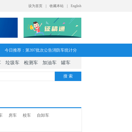
今日推荐：第397批次公告消防车统计分
车
垃圾车
检测车
加油车
罐车
析：公示企业达21家11种车型，水罐、器
搜 索
械消防车数量最多
今日推荐：让客户每趟多挣一点钱 大运
V7H危货牵引车获安徽客户青睐
车
房车
校车
自卸车
今日推荐：今年危险货物港口作业安全生
产整治聚焦这四方面