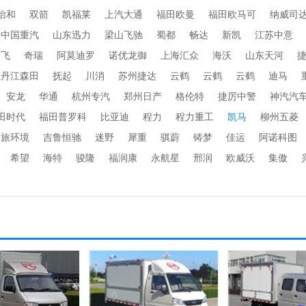
怡和
双箭
凯福莱
上汽大通
福田欧曼
福田欧马可
纳威司
中国重汽
山东迅力
梁山飞驰
蜀都
畅达
新凯
江苏中意
楚飞
奇瑞
阿莫迪罗
诺优龙御
上海汇众
海沃
山东天河
牡丹江森田
抚起
川消
苏州捷达
云鹤
云鹤
云鹤
迪马
安龙
华通
杭州专汽
郑州日产
格伦特
捷厉中警
神汽汽
田时代
福田普罗科
比亚迪
程力
程力重工
凯马
柳州五菱
劲旅环境
吉鲁恒驰
迷野
犀重
骐蔚
铸梦
佳运
阿诺科图
希望
海特
骏隆
福润康
永航星
邢润
欧威沃
集傲