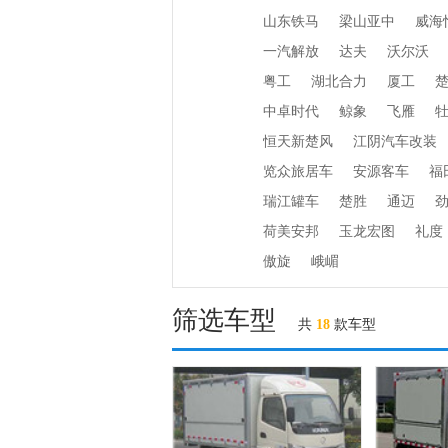
山东铁马
梁山亚中
威海
一汽解放
达夫
沃尔沃
粤工
湖北合力
厦工
中卓时代
鲸象
飞雁
恒天新楚风
江阴汽车改装
览众旅居车
安源客车
福
瑞江罐车
楚胜
通迈
荷美安邦
玉龙宏图
礼度
傲旋
峨嵋
筛选车型
共
18
款车型