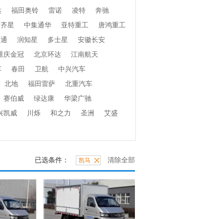
达
福田奥铃
雷诺
凌特
奔驰
齐星
中集通华
亚特重工
唐鸿重工
捷通
润知星
多士星
安徽长安
重庆金冠
北京环达
江南航天
车
春田
卫航
中兴汽车
北地
福田雷萨
北重汽车
赛伯威
绿达康
华梁广驰
兴凯威
川烁
和之力
圣洲
艾盛
已选条件：
清除全部
凯马