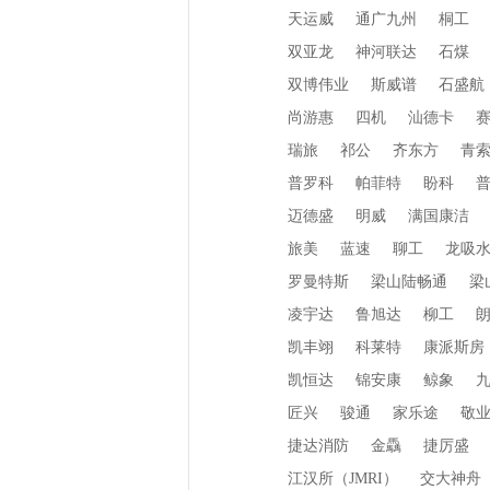
天运威
通广九州
桐工
双亚龙
神河联达
石煤
双博伟业
斯威谱
石盛航
尚游惠
四机
汕德卡
瑞旅
祁公
齐东方
青
普罗科
帕菲特
盼科
迈德盛
明威
满国康洁
旅美
蓝速
聊工
龙吸
罗曼特斯
梁山陆畅通
梁
凌宇达
鲁旭达
柳工
凯丰翊
科莱特
康派斯房
凯恒达
锦安康
鲸象
匠兴
骏通
家乐途
敬
捷达消防
金驫
捷厉盛
江汉所（JMRI）
交大神舟