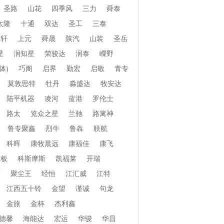
圣路
山花
四季风
三力
舜泰
太隆
十通
双达
圣工
三泰
振轩
上元
舜晟
陕汽
山装
圣岳
星
润知星
荣骏达
润泰
嶸野
体)
巧阁
启界
勤宏
启敬
青专
莫敦思特
牡丹
淼盛达
牧安达
陆平机器
凌河
蓝港
罗伦士
路太
览众之星
兰驰
路篱神
鲁专聚鑫
烈牛
鲁犇
联航
科晖
康牧晨远
康福佳
康飞
老板
科斯摩斯
凯福莱
开瑞
页
聚尘王
经恒
江汇威
江特
江西五十铃
金望
谨诚
句龙
金旅
金杯
杰利鑫
德馨
海能达
宏运
华骏
华昌