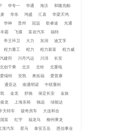
宇
华专一
华通
海沃
和隆兆帕
和麦
华东
鸿盛
汇袁
华梁天鸿
华神
贵州
冠远
歌睿途
光通
丰霸
飞碟
富岩汽车
福特
帝王环卫
大力
东润
迪艾孚
程力重工
程力
程力新富
程力威
汽建邦
川丹汽运
川消
长安
北创千乘
北京
北铃
北重电
爱瑞特
安凯
奥拓福
爱普康
通亚达
南通明诺
中联重科
安凯
金龙
舒驰
保定长安
金旅
北俊龙
上海东裕
驰远
绿能达
中天特车
骏奇房车
大连和合
国富
红宇
福龙马
柳州乘龙
江淮汽车
星马
泰安五岳
恩信事业