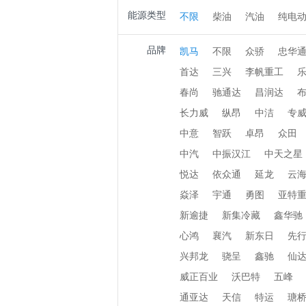
能源类型
不限
柴油
汽油
纯电
品牌
凯马
不限
众骄
忠华
首达
三兴
李帆重工
春尚
驰通达
昌润达
长力威
纵昂
中洁
专
中意
智跃
卓昂
众田
中汽
中振汉江
中天之星
悦达
依众通
延龙
云
焱泽
宇通
勇图
亚特
新逾捷
新集冷藏
鑫华驰
心鸿
襄汽
新东日
先
兴邦龙
骁呈
鑫驰
仙
威正百业
沃巴特
五峰
通亚达
天信
特运
瑭