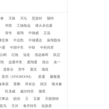
博睿
天路
天坛
思嘉特
随特
桥
华西
工驰致远
烽火卓信通
信
浙专
振翔
中驰威
正远
康宏泰
中达凯
中城通达
振翔股份
中通
中国中车
中联
中科尚昇
云鹤
亿拖
油龙
燕赵春晖
跃迈
郓翔
远通华美
翼翔通
燕台
友一
霞客乐
邢牛
显浩
湘昌
星邦（SINOBOOM）
星通
馨雅通
鑫泰源
显鹏
祥农达
炫沃
吸水象
畅
旺龙威
威尔特芬
微星
万事达
皖信
王
五菱
天骏德锦
驼马
天河
泰开特车
拓路星