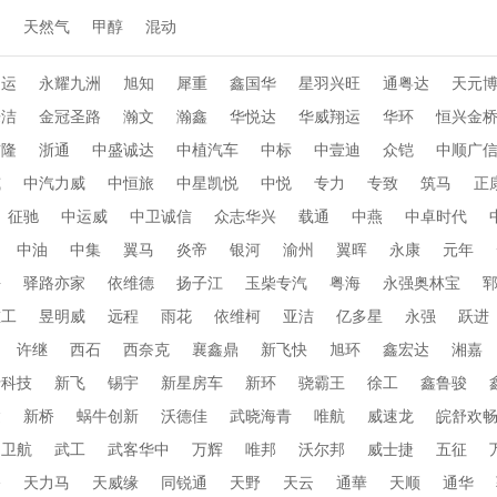
动
天然气
甲醇
混动
通运
永耀九洲
旭知
犀重
鑫国华
星羽兴旺
通粤达
天元
乐洁
金冠圣路
瀚文
瀚鑫
华悦达
华威翔运
华环
恒兴金
布隆
浙通
中盛诚达
中植汽车
中标
中壹迪
众铠
中顺广
威
中汽力威
中恒旅
中星凯悦
中悦
专力
专致
筑马
正
征驰
中运威
中卫诚信
众志华兴
载通
中燕
中卓时代
中油
中集
翼马
炎帝
银河
渝州
翼晖
永康
元年
海
驿路亦家
依维德
扬子江
玉柴专汽
粤海
永强奥林宝
重工
昱明威
远程
雨花
依维柯
亚洁
亿多星
永强
跃进
许继
西石
西奈克
襄鑫鼎
新飞快
旭环
鑫宏达
湘嘉
行科技
新飞
锡宇
新星房车
新环
骁霸王
徐工
鑫鲁骏
达
新桥
蜗牛创新
沃德佳
武晓海青
唯航
威速龙
皖舒欢
卫航
武工
武客华中
万辉
唯邦
沃尔邦
威士捷
五征
桥
天力马
天威缘
同锐通
天野
天云
通華
天顺
通华