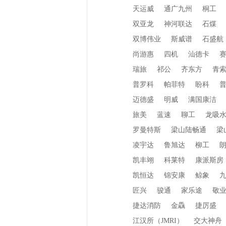
天运威
通广九州
桐工
双亚龙
神河联达
石煤
双博伟业
斯威谱
石盛航
尚游惠
四机
汕德卡
瑞旅
祁公
齐东方
青
普罗科
帕菲特
盼科
迈德盛
明威
满国康洁
旅美
蓝速
聊工
龙吸
罗曼特斯
梁山陆畅通
梁
凌宇达
鲁旭达
柳工
凯丰翊
科莱特
康派斯房
凯恒达
锦安康
鲸象
匠兴
骏通
家乐途
敬
捷达消防
金驫
捷厉盛
江汉所（JMRI）
交大神舟