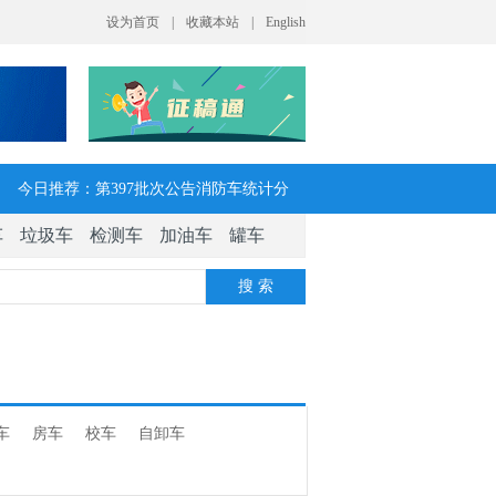
今日推荐：第397批次公告消防车统计分
车
垃圾车
检测车
加油车
罐车
析：公示企业达21家11种车型，水罐、器
搜 索
械消防车数量最多
今日推荐：让客户每趟多挣一点钱 大运
V7H危货牵引车获安徽客户青睐
车
房车
校车
自卸车
今日推荐：今年危险货物港口作业安全生
产整治聚焦这四方面