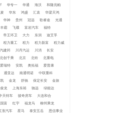
宇
华专一
华通
海沃
和隆兆帕
和麦
华东
鸿盛
汇袁
华梁天鸿
华神
贵州
冠远
歌睿途
光通
丰霸
飞碟
富岩汽车
福特
帝王环卫
大力
东润
迪艾孚
程力重工
程力
程力新富
程力威
汽建邦
川丹汽运
川消
长安
北创千乘
北京
北铃
北重电
爱瑞特
安凯
奥拓福
爱普康
通亚达
南通明诺
中联重科
安凯
金龙
舒驰
保定长安
金旅
北俊龙
上海东裕
驰远
绿能达
中天特车
骏奇房车
大连和合
国富
红宇
福龙马
柳州乘龙
江淮汽车
星马
泰安五岳
恩信事业