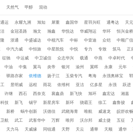
动
天然气
甲醇
混动
华通运
永耀九洲
旭知
犀重
鑫国华
星羽兴旺
通粤达
天
乐洁
金冠圣路
瀚文
瀚鑫
华悦达
华威翔运
华环
恒兴金
布隆
浙通
中盛诚达
中植汽车
中标
中壹迪
众铠
中顺广
威
中汽力威
中恒旅
中星凯悦
中悦
专力
专致
筑马
正
征驰
中运威
中卫诚信
众志华兴
载通
中燕
中卓时代
中油
中集
翼马
炎帝
银河
渝州
翼晖
永康
元年
海
驿路亦家
依维德
扬子江
玉柴专汽
粤海
永强奥林宝
重工
昱明威
远程
雨花
依维柯
亚洁
亿多星
永强
跃进
许继
西石
西奈克
襄鑫鼎
新飞快
旭环
鑫宏达
湘嘉
行科技
新飞
锡宇
新星房车
新环
骁霸王
徐工
鑫鲁骏
达
新桥
蜗牛创新
沃德佳
武晓海青
唯航
威速龙
皖舒欢
卫航
武工
武客华中
万辉
唯邦
沃尔邦
威士捷
五征
桥
天力马
天威缘
同锐通
天野
天云
通華
天顺
通华