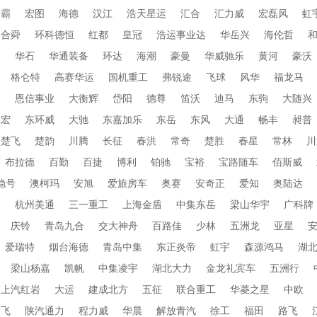
衡霸
宏图
海德
汉江
浩天星运
汇合
汇力威
宏磊风
虹
合舜
环科德恒
红都
皇冠
浩运事业达
华岳兴
海伦哲
蜀
华石
华通装备
环达
海潮
豪曼
华威驰乐
黄河
豪沃
格仑特
高赛华运
国机重工
弗锐途
飞球
风华
福龙马
田
恩信事业
大衡辉
岱阳
德尊
笛沃
迪马
东驹
大随兴
帝宏
东环威
大驰
东嘉加乐
东岳
东风
大通
畅丰
昶普
楚飞
楚韵
川腾
长征
春洪
常奇
楚胜
春星
常林
川
布拉德
百勤
百捷
博利
铂驰
宝裕
宝路随车
佰斯威
稳号
澳柯玛
安旭
爱旅房车
奥赛
安奇正
爱知
奥陆达
通
杭州美通
三一重工
上海金盾
中集东岳
梁山华宇
广科牌
庆铃
青岛九合
交大神舟
百路佳
少林
五洲龙
亚星
爱瑞特
烟台海德
青岛中集
东正炎帝
虹宇
森源鸿马
湖
梁山杨嘉
凯帆
中集凌宇
湖北大力
金龙礼宾车
五洲行
上汽红岩
大运
建成北方
五征
联合重工
华菱之星
中欧
新飞
陕汽通力
程力威
华晨
解放青汽
徐工
福田
路飞