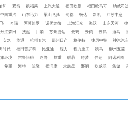
怡和
双箭
凯福莱
上汽大通
福田欧曼
福田欧马可
纳威司
中国重汽
山东迅力
梁山飞驰
蜀都
畅达
新凯
江苏中意
楚飞
奇瑞
阿莫迪罗
诺优龙御
上海汇众
海沃
山东天河
牡丹江森田
抚起
川消
苏州捷达
云鹤
云鹤
云鹤
迪马
安龙
华通
杭州专汽
郑州日产
格伦特
捷厉中警
神汽汽
田时代
福田普罗科
比亚迪
程力
程力重工
凯马
柳州五菱
劲旅环境
吉鲁恒驰
迷野
犀重
骐蔚
铸梦
佳运
阿诺科图
希望
海特
骏隆
福润康
永航星
邢润
欧威沃
集傲