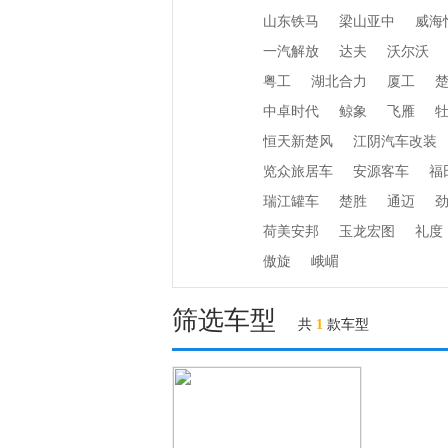
山东铁马
梁山亚中
威海
一汽解放
达夫
沃尔沃
粤工
湖北合力
厦工
中卓时代
鲸象
飞雁
恒天新楚风
江阴汽车改装
览众旅居车
安源客车
福
瑞江罐车
楚胜
通迈
荷美安邦
玉龙宏图
礼度
傲旋
峨嵋
筛选车型
共
1
款车型