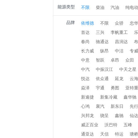
能源类型
不限
柴油
汽油
纯电
品牌
依维德
不限
众骄
忠
首达
三兴
李帆重工
春尚
驰通达
昌润达
长力威
纵昂
中洁
专
中意
智跃
卓昂
众田
中汽
中振汉江
中天之星
悦达
依众通
延龙
云
焱泽
宇通
勇图
亚特
新逾捷
新集冷藏
鑫华驰
心鸿
襄汽
新东日
先
兴邦龙
骁呈
鑫驰
仙
威正百业
沃巴特
五峰
通亚达
天信
特运
瑭