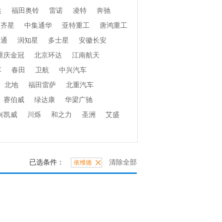
达
福田奥铃
雷诺
凌特
奔驰
齐星
中集通华
亚特重工
唐鸿重工
捷通
润知星
多士星
安徽长安
重庆金冠
北京环达
江南航天
车
春田
卫航
中兴汽车
北地
福田雷萨
北重汽车
赛伯威
绿达康
华梁广驰
兴凯威
川烁
和之力
圣洲
艾盛
已选条件：
清除全部
依维德