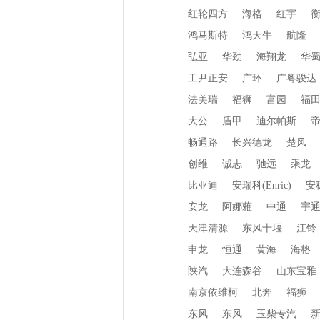
红轮四方
海格
红宇
鸿马斯特
鸿天牛
航隆
弘亚
华劲
海翔龙
华
工尹正安
广环
广粤骏达
法美瑞
福狮
富园
福
大公
盾甲
迪尔帕斯
畅通路
长兴德龙
楚风
创维
诚志
驰远
乘龙
比亚迪
安瑞科(Enric)
安
安龙
阿娜蕥
中通
宇
天津清源
东风十堰
江铃
申龙
恒通
黄海
海格
陕汽
大连森谷
山东宝雅
南京依维柯
北奔
福狮
东风
东风
玉柴专汽