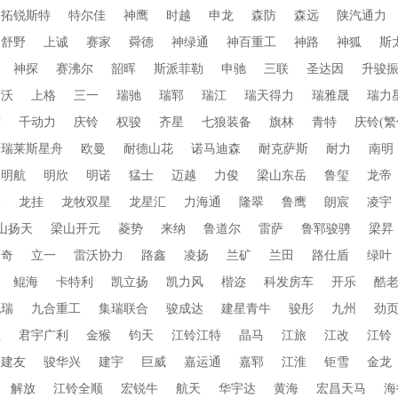
拓锐斯特
特尔佳
神鹰
时越
申龙
森防
森远
陕汽通力
舒野
上诚
赛家
舜德
神绿通
神百重工
神路
神狐
斯
神探
赛沸尔
韶晖
斯派菲勒
申驰
三联
圣达因
升骏
赛沃
上格
三一
瑞驰
瑞郓
瑞江
瑞天得力
瑞雅晟
瑞力
索
千动力
庆铃
权骏
齐星
七狼装备
旗林
青特
庆铃(繁
普瑞莱斯星舟
欧曼
耐德山花
诺马迪森
耐克萨斯
耐力
南明
明航
明欣
明诺
猛士
迈越
力俊
梁山东岳
鲁玺
龙帝
水
龙挂
龙牧双星
龙星汇
力海通
隆翠
鲁鹰
朗宸
凌宇
山扬天
梁山开元
菱势
来纳
鲁道尔
雷萨
鲁郓骏骋
梁昇
朗奇
立一
雷沃协力
路鑫
凌扬
兰矿
兰田
路仕盾
绿叶
鲲海
卡特利
凯立扬
凯力风
楷迩
科发房车
开乐
酷
九瑞
九合重工
集瑞联合
骏成达
建星青牛
骏彤
九州
劲
业
君宇广利
金猴
钧天
江铃江特
晶马
江旅
江改
江铃
建友
骏华兴
建宇
巨威
嘉运通
嘉郓
江淮
钜雪
金龙
解放
江铃全顺
宏锐牛
航天
华宇达
黄海
宏昌天马
海