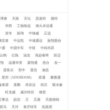
元博睿
天路
天坛
思嘉特
随特
桥
华西
工驰致远
烽火卓信通
信
浙专
振翔
中驰威
正远
康宏泰
中达凯
中城通达
振翔股份
中通
中国中车
中联
中科尚昇
云鹤
亿拖
油龙
燕赵春晖
跃迈
郓翔
远通华美
翼翔通
燕台
友一
霞客乐
邢牛
显浩
湘昌
星邦（SINOBOOM）
星通
馨雅通
鑫泰源
显鹏
祥农达
炫沃
吸水象
畅
旺龙威
威尔特芬
微星
万事达
皖信
王
五菱
天骏德锦
驼马
天河
泰开特车
拓路星