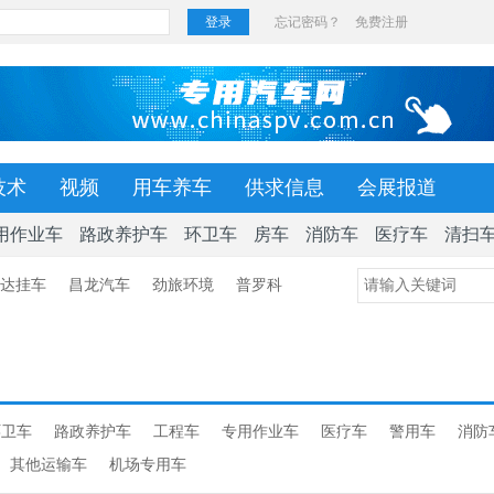
技术
视频
用车养车
供求信息
会展报道
用作业车
路政养护车
环卫车
房车
消防车
医疗车
清扫
达挂车
昌龙汽车
劲旅环境
普罗科
环卫车
路政养护车
工程车
专用作业车
医疗车
警用车
消防
其他运输车
机场专用车