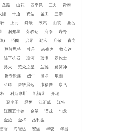
圣路
山花
四季风
三力
舜泰
太隆
十通
双达
圣工
三泰
振轩
上元
舜晟
陕汽
山装
圣岳
星
润知星
荣骏达
润泰
嶸野
体)
巧阁
启界
勤宏
启敬
青专
莫敦思特
牡丹
淼盛达
牧安达
陆平机器
凌河
蓝港
罗伦士
路太
览众之星
兰驰
路篱神
鲁专聚鑫
烈牛
鲁犇
联航
科晖
康牧晨远
康福佳
康飞
老板
科斯摩斯
凯福莱
开瑞
页
聚尘王
经恒
江汇威
江特
江西五十铃
金望
谨诚
句龙
金旅
金杯
杰利鑫
德馨
海能达
宏运
华骏
华昌