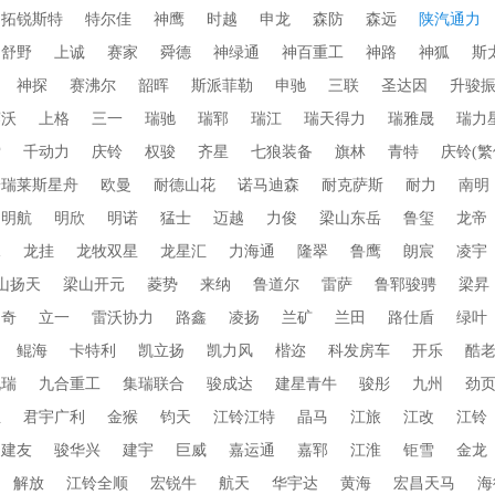
拓锐斯特
特尔佳
神鹰
时越
申龙
森防
森远
陕汽通力
舒野
上诚
赛家
舜德
神绿通
神百重工
神路
神狐
斯
神探
赛沸尔
韶晖
斯派菲勒
申驰
三联
圣达因
升骏
赛沃
上格
三一
瑞驰
瑞郓
瑞江
瑞天得力
瑞雅晟
瑞力
索
千动力
庆铃
权骏
齐星
七狼装备
旗林
青特
庆铃(繁
普瑞莱斯星舟
欧曼
耐德山花
诺马迪森
耐克萨斯
耐力
南明
明航
明欣
明诺
猛士
迈越
力俊
梁山东岳
鲁玺
龙帝
水
龙挂
龙牧双星
龙星汇
力海通
隆翠
鲁鹰
朗宸
凌宇
山扬天
梁山开元
菱势
来纳
鲁道尔
雷萨
鲁郓骏骋
梁昇
朗奇
立一
雷沃协力
路鑫
凌扬
兰矿
兰田
路仕盾
绿叶
鲲海
卡特利
凯立扬
凯力风
楷迩
科发房车
开乐
酷
九瑞
九合重工
集瑞联合
骏成达
建星青牛
骏彤
九州
劲
业
君宇广利
金猴
钧天
江铃江特
晶马
江旅
江改
江铃
建友
骏华兴
建宇
巨威
嘉运通
嘉郓
江淮
钜雪
金龙
解放
江铃全顺
宏锐牛
航天
华宇达
黄海
宏昌天马
海