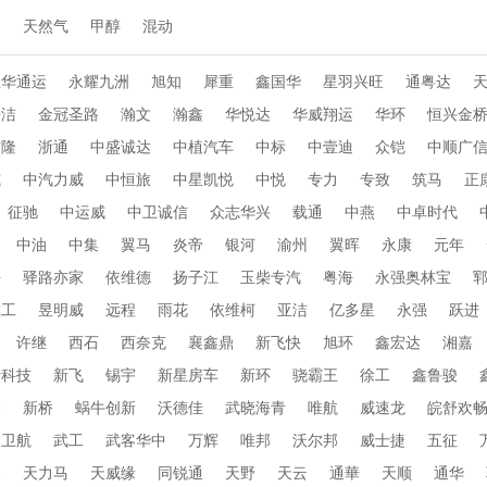
动
天然气
甲醇
混动
忠华通运
永耀九洲
旭知
犀重
鑫国华
星羽兴旺
通粤达
乐洁
金冠圣路
瀚文
瀚鑫
华悦达
华威翔运
华环
恒兴金
布隆
浙通
中盛诚达
中植汽车
中标
中壹迪
众铠
中顺广
威
中汽力威
中恒旅
中星凯悦
中悦
专力
专致
筑马
正
征驰
中运威
中卫诚信
众志华兴
载通
中燕
中卓时代
中油
中集
翼马
炎帝
银河
渝州
翼晖
永康
元年
海
驿路亦家
依维德
扬子江
玉柴专汽
粤海
永强奥林宝
重工
昱明威
远程
雨花
依维柯
亚洁
亿多星
永强
跃进
许继
西石
西奈克
襄鑫鼎
新飞快
旭环
鑫宏达
湘嘉
行科技
新飞
锡宇
新星房车
新环
骁霸王
徐工
鑫鲁骏
达
新桥
蜗牛创新
沃德佳
武晓海青
唯航
威速龙
皖舒欢
卫航
武工
武客华中
万辉
唯邦
沃尔邦
威士捷
五征
桥
天力马
天威缘
同锐通
天野
天云
通華
天顺
通华