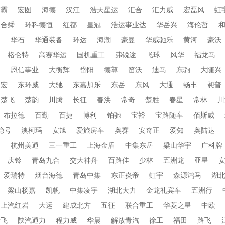
衡霸
宏图
海德
汉江
浩天星运
汇合
汇力威
宏磊风
虹
合舜
环科德恒
红都
皇冠
浩运事业达
华岳兴
海伦哲
蜀
华石
华通装备
环达
海潮
豪曼
华威驰乐
黄河
豪沃
格仑特
高赛华运
国机重工
弗锐途
飞球
风华
福龙马
田
恩信事业
大衡辉
岱阳
德尊
笛沃
迪马
东驹
大随兴
帝宏
东环威
大驰
东嘉加乐
东岳
东风
大通
畅丰
昶普
楚飞
楚韵
川腾
长征
春洪
常奇
楚胜
春星
常林
川
布拉德
百勤
百捷
博利
铂驰
宝裕
宝路随车
佰斯威
稳号
澳柯玛
安旭
爱旅房车
奥赛
安奇正
爱知
奥陆达
通
杭州美通
三一重工
上海金盾
中集东岳
梁山华宇
广科牌
庆铃
青岛九合
交大神舟
百路佳
少林
五洲龙
亚星
爱瑞特
烟台海德
青岛中集
东正炎帝
虹宇
森源鸿马
湖
梁山杨嘉
凯帆
中集凌宇
湖北大力
金龙礼宾车
五洲行
上汽红岩
大运
建成北方
五征
联合重工
华菱之星
中欧
新飞
陕汽通力
程力威
华晨
解放青汽
徐工
福田
路飞