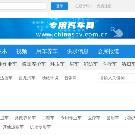
技术
视频
用车养车
供求信息
会展报道
用作业车
路政养护车
环卫车
房车
消防车
医疗车
清扫
达挂车
昌龙汽车
劲旅环境
普罗科
环卫车
路政养护车
工程车
专用作业车
医疗车
警用车
消防
其他运输车
机场专用车