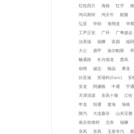
红轮四方
海格
红宇
鸿马斯特
鸿天牛
航隆
弘亚
华劲
海翔龙
华
工尹正安
广环
广粤骏达
法美瑞
福狮
富园
福
大公
盾甲
迪尔帕斯
畅通路
长兴德龙
楚风
创维
诚志
驰远
乘龙
比亚迪
安瑞科(Enric)
安
安龙
阿娜蕥
中通
宇
天津清源
东风十堰
江铃
申龙
恒通
黄海
海格
陕汽
大连森谷
山东宝雅
南京依维柯
北奔
福狮
东风
东风
玉柴专汽