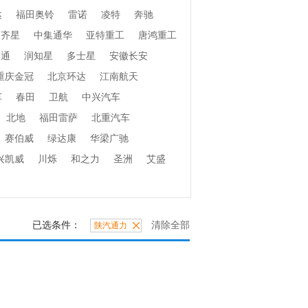
达
福田奥铃
雷诺
凌特
奔驰
齐星
中集通华
亚特重工
唐鸿重工
捷通
润知星
多士星
安徽长安
重庆金冠
北京环达
江南航天
车
春田
卫航
中兴汽车
北地
福田雷萨
北重汽车
赛伯威
绿达康
华梁广驰
兴凯威
川烁
和之力
圣洲
艾盛
已选条件：
清除全部
陕汽通力