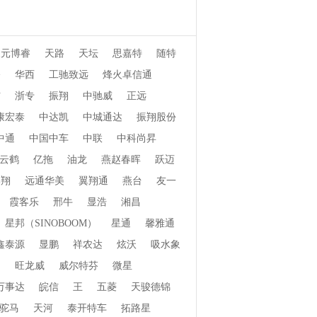
天元博睿
天路
天坛
思嘉特
随特
桥
华西
工驰致远
烽火卓信通
信
浙专
振翔
中驰威
正远
康宏泰
中达凯
中城通达
振翔股份
中通
中国中车
中联
中科尚昇
云鹤
亿拖
油龙
燕赵春晖
跃迈
郓翔
远通华美
翼翔通
燕台
友一
霞客乐
邢牛
显浩
湘昌
星邦（SINOBOOM）
星通
馨雅通
鑫泰源
显鹏
祥农达
炫沃
吸水象
畅
旺龙威
威尔特芬
微星
万事达
皖信
王
五菱
天骏德锦
驼马
天河
泰开特车
拓路星