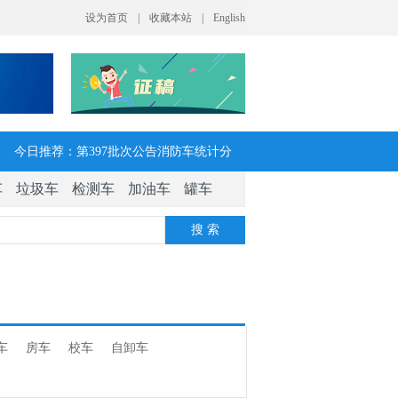
今日推荐：第397批次公告消防车统计分
车
垃圾车
检测车
加油车
罐车
析：公示企业达21家11种车型，水罐、器
搜 索
械消防车数量最多
今日推荐：让客户每趟多挣一点钱 大运
V7H危货牵引车获安徽客户青睐
车
房车
校车
自卸车
今日推荐：今年危险货物港口作业安全生
产整治聚焦这四方面