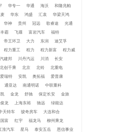
宇
华专一
华通
海沃
和隆兆帕
和麦
华东
鸿盛
汇袁
华梁天鸿
华神
贵州
冠远
歌睿途
光通
丰霸
飞碟
富岩汽车
福特
帝王环卫
大力
东润
迪艾孚
程力重工
程力
程力新富
程力威
汽建邦
川丹汽运
川消
长安
北创千乘
北京
北铃
北重电
爱瑞特
安凯
奥拓福
爱普康
通亚达
南通明诺
中联重科
安凯
金龙
舒驰
保定长安
金旅
北俊龙
上海东裕
驰远
绿能达
中天特车
骏奇房车
大连和合
国富
红宇
福龙马
柳州乘龙
江淮汽车
星马
泰安五岳
恩信事业