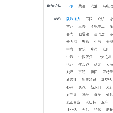
能源类型
不限
柴油
汽油
纯电
品牌
陕汽通力
不限
众骄
首达
三兴
李帆重工
春尚
驰通达
昌润达
长力威
纵昂
中洁
专
中意
智跃
卓昂
众田
中汽
中振汉江
中天之星
悦达
依众通
延龙
云
焱泽
宇通
勇图
亚特
新逾捷
新集冷藏
鑫华驰
心鸿
襄汽
新东日
先
兴邦龙
骁呈
鑫驰
仙
威正百业
沃巴特
五峰
通亚达
天信
特运
瑭