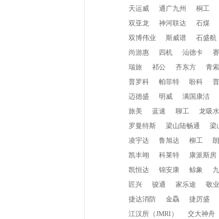
天运威
通广九州
桐工
双亚龙
神河联达
石煤
双博伟业
斯威谱
石盛航
尚游惠
四机
汕德卡
瑞旅
祁公
齐东方
青
普罗科
帕菲特
盼科
迈德盛
明威
满国康洁
旅美
蓝速
聊工
龙吸
罗曼特斯
梁山陆畅通
梁
凌宇达
鲁旭达
柳工
凯丰翊
科莱特
康派斯房
凯恒达
锦安康
鲸象
匠兴
骏通
家乐途
敬
捷达消防
金驫
捷厉盛
江汉所（JMRI）
交大神舟