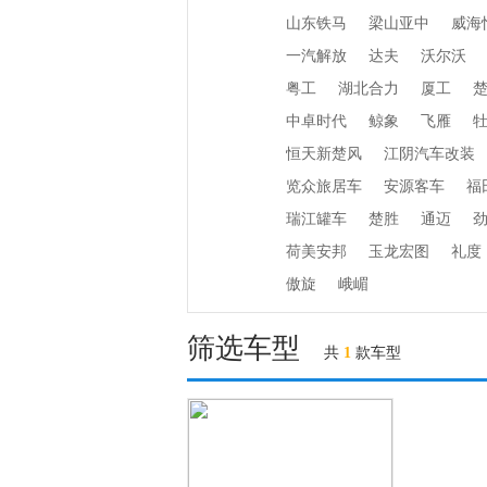
山东铁马
梁山亚中
威海
一汽解放
达夫
沃尔沃
粤工
湖北合力
厦工
中卓时代
鲸象
飞雁
恒天新楚风
江阴汽车改装
览众旅居车
安源客车
福
瑞江罐车
楚胜
通迈
荷美安邦
玉龙宏图
礼度
傲旋
峨嵋
筛选车型
共
1
款车型