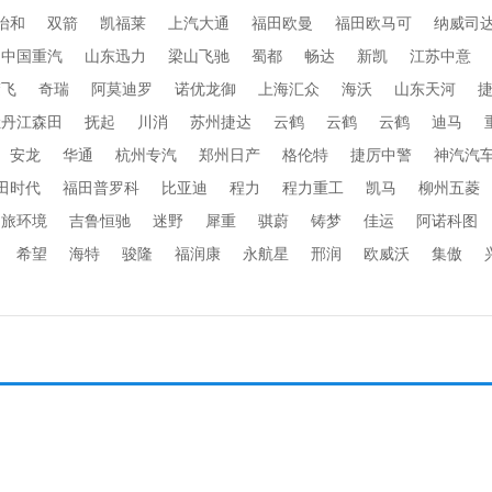
怡和
双箭
凯福莱
上汽大通
福田欧曼
福田欧马可
纳威司
中国重汽
山东迅力
梁山飞驰
蜀都
畅达
新凯
江苏中意
楚飞
奇瑞
阿莫迪罗
诺优龙御
上海汇众
海沃
山东天河
牡丹江森田
抚起
川消
苏州捷达
云鹤
云鹤
云鹤
迪马
安龙
华通
杭州专汽
郑州日产
格伦特
捷厉中警
神汽汽
田时代
福田普罗科
比亚迪
程力
程力重工
凯马
柳州五菱
劲旅环境
吉鲁恒驰
迷野
犀重
骐蔚
铸梦
佳运
阿诺科图
希望
海特
骏隆
福润康
永航星
邢润
欧威沃
集傲