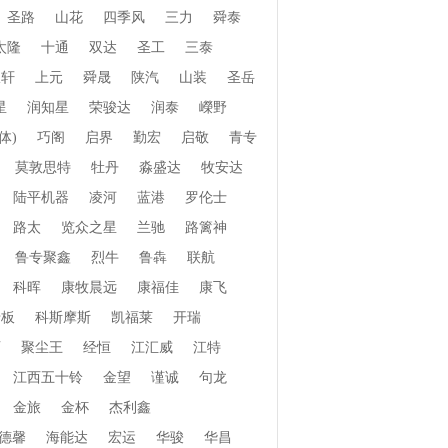
圣路
山花
四季风
三力
舜泰
太隆
十通
双达
圣工
三泰
振轩
上元
舜晟
陕汽
山装
圣岳
星
润知星
荣骏达
润泰
嶸野
体)
巧阁
启界
勤宏
启敬
青专
莫敦思特
牡丹
淼盛达
牧安达
陆平机器
凌河
蓝港
罗伦士
路太
览众之星
兰驰
路篱神
鲁专聚鑫
烈牛
鲁犇
联航
科晖
康牧晨远
康福佳
康飞
老板
科斯摩斯
凯福莱
开瑞
页
聚尘王
经恒
江汇威
江特
江西五十铃
金望
谨诚
句龙
金旅
金杯
杰利鑫
德馨
海能达
宏运
华骏
华昌