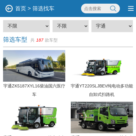
首页
>
筛选找车
筛选车型
共
187
款车型
宇通ZK5187XYL16柴油国六医疗
宇通YT220SLJBEV纯电动多功能
车
自卸式扫路机