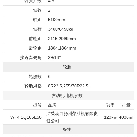
弹簧片数
4/5
轴数
2
轴距
5100mm
轴荷
3400/6450kg
前轮距
2115,2099mm
后轮距
1804,1864mm
接近离去角
29/13°
轮胎
轮胎数
6
轮胎规格
8R22.5,255/70R22.5
发动机/电机参数
型号
品牌
功率
排量
潍柴动力扬州柴油机有限责
WP4.1Q165E50
120kw
4088ml
任公司
备注