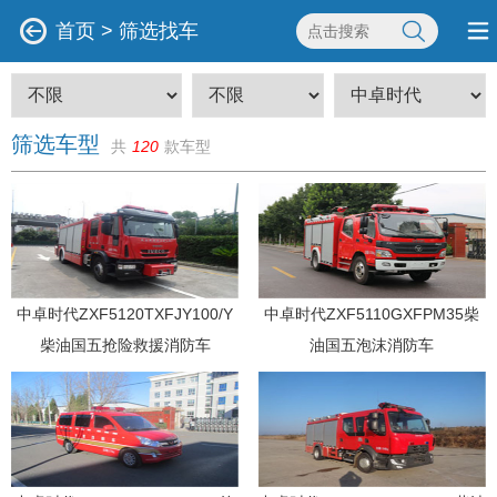
首页
>
筛选找车
筛选车型
共
120
款车型
中卓时代ZXF5120TXFJY100/Y
中卓时代ZXF5110GXFPM35柴
柴油国五抢险救援消防车
油国五泡沫消防车