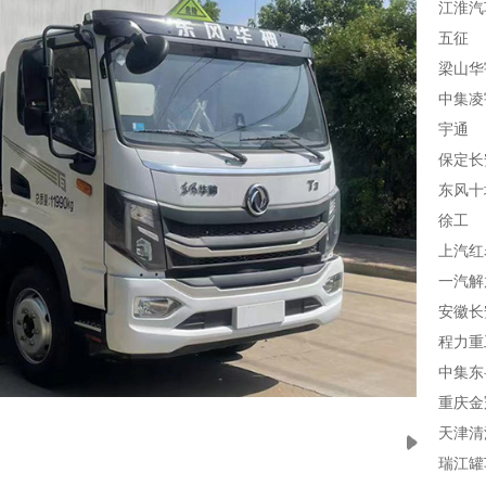
江淮汽
五征
梁山华
中集凌
宇通
保定长
东风十
徐工
上汽红
一汽解
安徽长
程力重
中集东
重庆金
天津清
瑞江罐