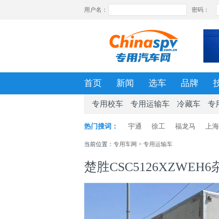
首页
新闻
选车
品牌
专用校车
专用运输车
冷藏车
专
热门搜词：
宇通
徐工
福龙马
上海
当前位置：
专用车网
>
专用运输车
楚胜CSC5126XZWE