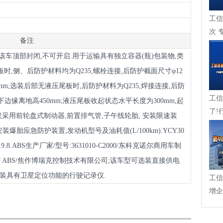
工信
次 
备注
成，
.该车顶部封闭,不可开启.用于运输具有独立容器(瓶)包装物,类
尾板时,侧、后防护材料均为Q235,螺栓连接,后防护截面尺寸φ12
0mm;选装后部无液压尾板时,后防护材料为Q235,焊接连接,后防
工信
m,下边缘离地高450mm;液压尾板收起状态水平长度为300mm,起
了!
4.仅采用前轮盘式制动器,前置排气管,子午线轮胎, 安装限速装
在崛起
轮安装爆胎应急防护装置;发动机型号及油耗值(L/100km):YCY30
IF1/19.8.ABS生产厂家/型号:3631010-C2000/东科克诺尔商用车制
,J ABS/焦作博瑞克控制技术有限公司;该车型可选装直接供电
安装具有卫星定位功能的行驶记录仪.
工信
增企
力入