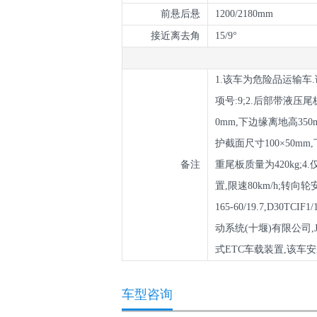
前悬后悬
1200/2180mm
接近离去角
15/9°
1.该车为危险品运输车
项号:9;2.后部带液压
0mm,下边缘离地高35
护截面尺寸100×50m
备注
重尾板质量为420kg;
置,限速80km/h;转向
165-60/19.7,D30TC
动系统(十堰)有限公司
式ETC车载装置,该车
车型咨询