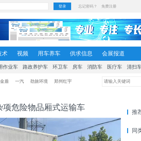
技术
视频
用车养车
供求信息
会展报道
用作业车
路政养护车
环卫车
房车
消防车
医疗车
清扫
金盾
一汽
劲旅环境
郑州红宇
H6杂项危险物品厢式运输车
推
同