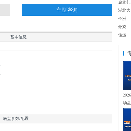
金龙礼
车型咨询
湖北大
圣洲
傲旋
佳运
基本信息
m
m
20
场盘
崖式下
底盘参数/配置