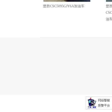
楚胜CSC5095GJY6A加油车
楚
CS
油