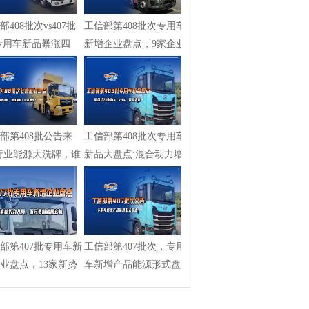
部408批次vs407批
工信部第408批次专用车
专用车新品暴涨四
新增企业盘点，9家企业
新能源...
入局清一...
部第408批公告来
工信部第408批次专用车
行业能源大洗牌，谁
新品大盘点:混合动力增
?谁...
幅147.79...
部第407批专用车新
工信部第407批次，专用
业盘点，13家新势
车新增产品能源形式盘
局，...
点