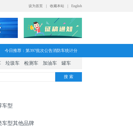
今日推荐：第397批次公告消防车统计分
车
垃圾车
检测车
加油车
罐车
析：公示企业达21家11种车型，水罐、器
搜 索
械消防车数量最多
今日推荐：让客户每趟多挣一点钱 大运
V7H危货牵引车获安徽客户青睐
荐车型
今日推荐：今年危险货物港口作业安全生
类车型其他品牌
产整治聚焦这四方面