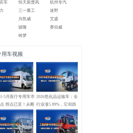
宾车
恒天新楚风
杭州专汽
力
三一重工
迷野
兴凯威
艾盛
骏隆
赛伯威
铸梦
专用车视频
261-5月医疗专用车市
2026危化品运输车：全
点 拐点已至！从断
行业涨5.89%，它却跌
...
58%，专用车...