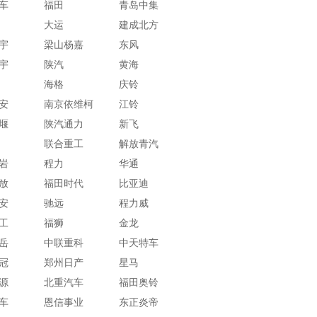
车
福田
青岛中集
大运
建成北方
宇
梁山杨嘉
东风
宇
陕汽
黄海
海格
庆铃
安
南京依维柯
江铃
堰
陕汽通力
新飞
联合重工
解放青汽
岩
程力
华通
放
福田时代
比亚迪
安
驰远
程力威
工
福狮
金龙
岳
中联重科
中天特车
冠
郑州日产
星马
源
北重汽车
福田奥铃
车
恩信事业
东正炎帝