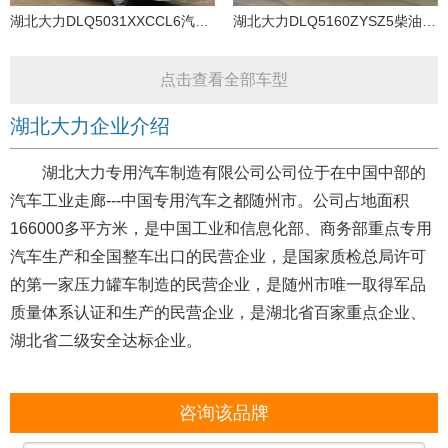
湖北大力DLQ5031XXCCL6汽油国六宣传车
湖北大力DLQ5160ZYSZ5柴油国五压缩式垃圾车
点击查看全部车型
湖北大力企业介绍
湖北大力专用汽车制造有限公司公司位于在中国中部的
汽车工业走廊---中国专用汽车之都随州市。公司占地面积
166000多平方米，是中国工业和信息化部、商务部重点专用
汽车生产和全国整车出口的民营企业，是国家质检总局许可
的第一家压力罐车制造的民营企业，是随州市唯一取得军品
质量体系认证和生产的民营企业，是湖北省百家重点企业、
湖北省二级安全达标企业。
咨询该品牌