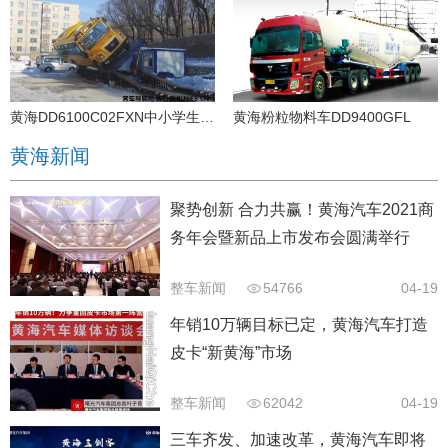
黄海DD6100C02FXN中小学生专用校车（天然气国五24-51座）
黄海粉粒物料车DD9400GFL
黄海新闻
聚势创新 合力共赢！黄海汽车2021商
务年会暨新品上市发布会圆满举行
整车新闻
54766
04-19
年销10万辆目标已定，黄海汽车打造
皮卡“新黄海”市场
整车新闻
62042
04-19
三车齐发、加速改革，黄海汽车即将