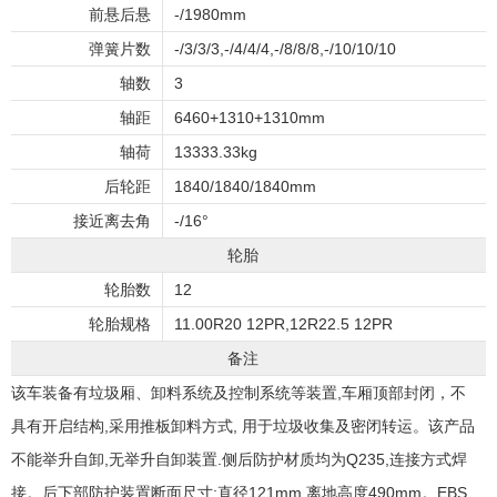
前悬后悬
-/1980mm
弹簧片数
-/3/3/3,-/4/4/4,-/8/8/8,-/10/10/10
轴数
3
轴距
6460+1310+1310mm
轴荷
13333.33kg
后轮距
1840/1840/1840mm
接近离去角
-/16°
轮胎
轮胎数
12
轮胎规格
11.00R20 12PR,12R22.5 12PR
备注
该车装备有垃圾厢、卸料系统及控制系统等装置,车厢顶部封闭，不
具有开启结构,采用推板卸料方式, 用于垃圾收集及密闭转运。该产品
不能举升自卸,无举升自卸装置.侧后防护材质均为Q235,连接方式焊
接。后下部防护装置断面尺寸:直径121mm,离地高度490mm。EBS