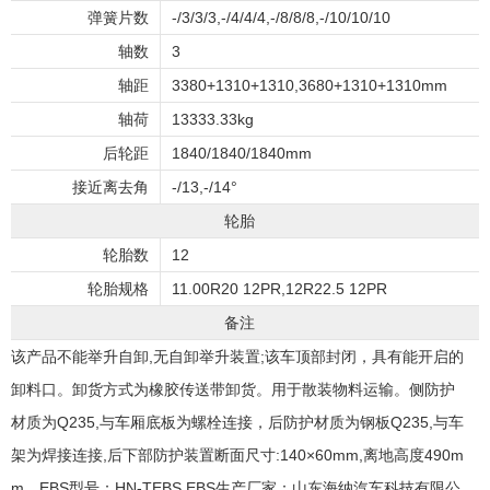
弹簧片数
-/3/3/3,-/4/4/4,-/8/8/8,-/10/10/10
轴数
3
轴距
3380+1310+1310,3680+1310+1310mm
轴荷
13333.33kg
后轮距
1840/1840/1840mm
接近离去角
-/13,-/14°
轮胎
轮胎数
12
轮胎规格
11.00R20 12PR,12R22.5 12PR
备注
该产品不能举升自卸,无自卸举升装置;该车顶部封闭，具有能开启的
卸料口。卸货方式为橡胶传送带卸货。用于散装物料运输。侧防护
材质为Q235,与车厢底板为螺栓连接，后防护材质为钢板Q235,与车
架为焊接连接,后下部防护装置断面尺寸:140×60mm,离地高度490m
m。EBS型号：HN-TEBS,EBS生产厂家：山东海纳汽车科技有限公