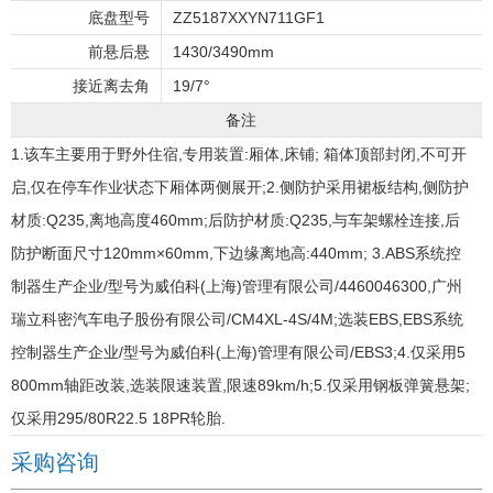
底盘型号
ZZ5187XXYN711GF1
前悬后悬
1430/3490mm
接近离去角
19/7°
备注
1.该车主要用于野外住宿,专用装置:厢体,床铺; 箱体顶部封闭,不可开
启,仅在停车作业状态下厢体两侧展开;2.侧防护采用裙板结构,侧防护
材质:Q235,离地高度460mm;后防护材质:Q235,与车架螺栓连接,后
防护断面尺寸120mm×60mm,下边缘离地高:440mm; 3.ABS系统控
制器生产企业/型号为威伯科(上海)管理有限公司/4460046300,广州
瑞立科密汽车电子股份有限公司/CM4XL-4S/4M;选装EBS,EBS系统
控制器生产企业/型号为威伯科(上海)管理有限公司/EBS3;4.仅采用5
800mm轴距改装,选装限速装置,限速89km/h;5.仅采用钢板弹簧悬架;
仅采用295/80R22.5 18PR轮胎.
采购咨询