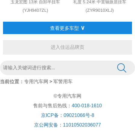
玉龙宏图 13米 自卸半挂车
礼度 5.24米 中置轴旅居挂车
(YJH9407ZL)
(ZYR9010XLJ)
∨
查看更多车型
进入佳运品牌页
当前位置：
专用汽车网
>
军警用车
©专用汽车网
售前与售后热线：
400-018-1610
京ICP备：09021066号-8
京公网安备：11010502036077