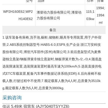
型号
品牌
功率
排量
1994;
WP2H160E62;WP2
115;1
潍柴动力股份有限公司;潍柴动
1994
力股份有限公司
H140E62
03kw
ml
备注
1.该车装备有座椅,洗手池,橱柜,储物柜,睡具等专用装置,用于户外宿
营;2.ABS系统控制器型号:HABS-6.0,ESP9,生产企业:浙江万安科技
股份有限公司,博世汽车部件(苏州)有限公司;3.前后悬架型式为麦弗
逊独立悬架/钢板弹簧非独立悬架时,钢板弹簧片数为-/2,-/3;4.随底盘
选装限速装置,选装限速装置时最高车速为100km/h;5.选装直接供电
式ETC车载装置,配备汽车事件数据记录系统(EDR).6.后向座椅不核
载人数,行驶过程中不使用;7.额定载客人数为4人时,总质量为3510k
g,额定载客人数为5人时,总质量为3800kg.
采购咨询
佳运 5.49米 宿营车 (AJY5040TSYYZ6)