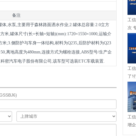
备注
工信
体,水泵,主要用于森林路面洒水作业;2.罐体总容量:2.0立方
次 
方米,罐体尺寸(长×长轴×短轴)(mm):1720×1550×1000,运输介
成，
立方米;3.侧防护与车身一体结构,材料为Q235,后防护材料为Q23
00×50,离地高度为480mm,连接方式为螺栓连接,ABS型号/生产企
州瑞立科密汽车电子股份有限公司,该车型可选装ETC车载装置.
工信
了!
在崛起
SSBJ6)
工信
增企
力入