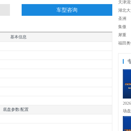
天津清
车型咨询
湖北大
圣洲
集傲
犀重
基本信息
福田奥
20
底盘参数/配置
场盘
崖式下