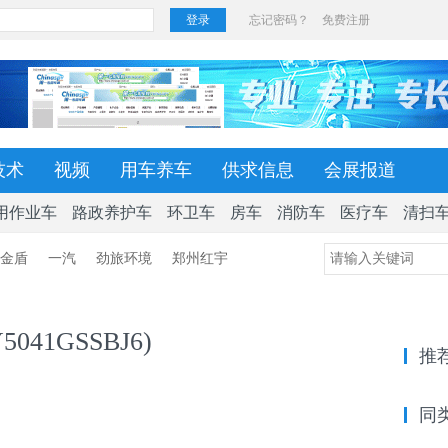
技术
视频
用车养车
供求信息
会展报道
用作业车
路政养护车
环卫车
房车
消防车
医疗车
清扫
金盾
一汽
劲旅环境
郑州红宇
041GSSBJ6)
推
同