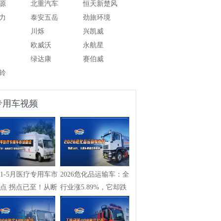
源
北重汽车
恒天新楚风
力
泰安五岳
劲旅环境
川烁
兴凯威
欧威沃
永航星
绿达康
赛伯威
铃
专用车视频
261-5月医疗专用车市
2026危化品运输车：全
点 拐点已至！从断
行业涨5.89%，它却跌
...
58%，专用车...