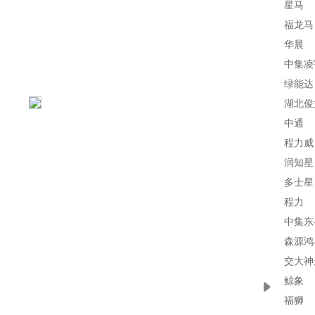
星马
福龙马
华晨
中集凌
绿能达
湖北俊
中通
程力威
润知星
多士星
程力
中集东
森源鸿
交大神
鲸象
福狮