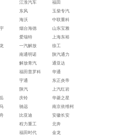
江淮汽车
福田
东风
玉柴专汽
海沃
中联重科
宇
烟台海德
山东宝雅
爱瑞特
上海东裕
龙
一汽解放
徐工
南通明诺
陕汽通力
解放青汽
通亚达
福田普罗科
华通
宇通
东正炎帝
陕汽
上汽红岩
岳
庆铃
华菱之星
马
驰远
南京依维柯
舟
比亚迪
安徽长安
程力重工
北奔
福田时代
金龙