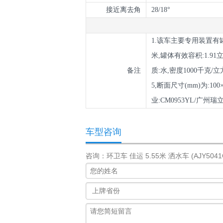
接近离去角
28/18°
1.该车主要专用装置有罐
米,罐体有效容积:1.91立
备注
质:水,密度1000千克/
5,断面尺寸(mm)为:1
业:CM0953YL/广
车型咨询
咨询：环卫车 佳运 5.55米 洒水车 (AJY5041G