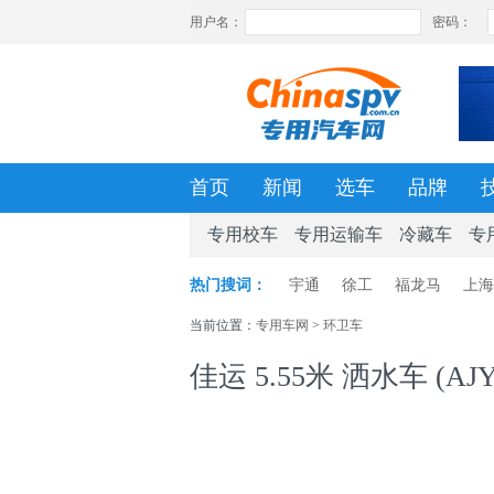
首页
新闻
选车
品牌
专用校车
专用运输车
冷藏车
专
热门搜词：
宇通
徐工
福龙马
上海
当前位置：
专用车网
>
环卫车
佳运 5.55米 洒水车 (AJY5