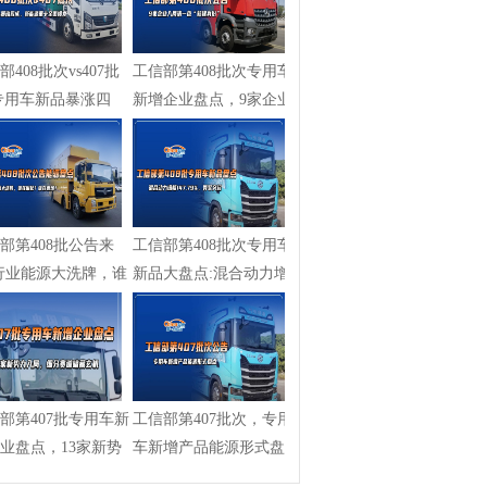
部408批次vs407批
工信部第408批次专用车
专用车新品暴涨四
新增企业盘点，9家企业
新能源...
入局清一...
部第408批公告来
工信部第408批次专用车
行业能源大洗牌，谁
新品大盘点:混合动力增
?谁...
幅147.79...
部第407批专用车新
工信部第407批次，专用
业盘点，13家新势
车新增产品能源形式盘
局，...
点