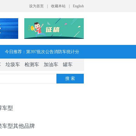
今日推荐：第397批次公告消防车统计分
车
垃圾车
检测车
加油车
罐车
析：公示企业达21家11种车型，水罐、器
搜 索
械消防车数量最多
今日推荐：让客户每趟多挣一点钱 大运
V7H危货牵引车获安徽客户青睐
荐车型
今日推荐：今年危险货物港口作业安全生
类车型其他品牌
产整治聚焦这四方面