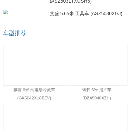
(ASZ5031TXUSH6)
艾盛 5.65米 工具车 (ASZ5030XGJ)
车型推荐
骐蔚 6米 纯电动冷藏车
铸梦 6米 指挥车
(GK5042XLCBEV)
(DZA5040XZH)