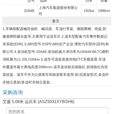
型号
品牌
功率
排量
上海汽车集团股份有限公
20A4E
192kw
1986ml
司
备注
1,车辆装配器械存放柜、喊话器、车顶行李架、侧面爬梯、绞盘,防
爆盾牌防爆头盔等,主要用于运送官兵.2,该车型配备汽车事件数据记
录系统(EDR).3,ABS型号:ESP9;ABS生产企业:博世汽车部件(苏州)有
限公司.4,发动机型号:20A4E,发动机最大净功率为184kW,WLTC燃料
消耗量为11.20L/100km.5,该车可选装直接供电ETC车载装置,车顶
外覆盖件最大离地高度2086mm.该车改动前后保险杠,前保险杠内安
装绞盘。该车不作为公路客车和旅游客车使用.前/后悬架型式:多连杆
非独立悬架/多连杆非独立悬架。
采购咨询
艾盛 5.08米 运兵车 (ASZ5031XYBSH6)