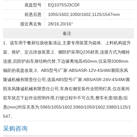
底盘型号
EQ1075SJ3CDF
前悬后悬
1055/1602,1050/1602,1125/1547mm
接近离去角
28/16,20/16°
备注
1、该车用于餐厨垃圾收集清运,主要专用装置为箱体、上料机构提升
架、推铲、定点排放装置;2、侧防护采用Q235材质,连接方式为螺栓
连接;后防护由车身结构代替,下边缘离地高450mm;仅采用3308mm
轴距的底盘改装;3、ABS型号/厂家:ABS/ASR-12V-4S/4M/襄阳东风
隆诚机械有限责任公司;选装ABS型号/厂家:ABS/ASR-24V-4S/4M/襄
阳东风隆诚机械有限责任公司;车身右侧安装作业照明灯具,仅在夜间
驻车状态下起作业照明作用,行驶过程中不可点亮;整车长度/前悬/后
悬(mm)对应关系为:5965/1055/1602,5960/1050/1602,5980/1125/1
547。
采购咨询