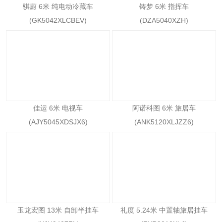
骐蔚 6米 纯电动冷藏车
铸梦 6米 指挥车
(GK5042XLCBEV)
(DZA5040XZH)
佳运 6米 电视车
阿诺科图 6米 旅居车
(AJY5045XDSJX6)
(ANK5120XLJZZ6)
玉龙宏图 13米 自卸半挂车
礼度 5.24米 中置轴旅居挂车