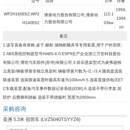
型号
品牌
功率
排量
1994;
WP2H160E62;WP2
115;1
潍柴动力股份有限公司;潍柴动
1994
力股份有限公司
H140E62
03kw
ml
备注
1.该车装备有座椅,桌子,橱柜,储物柜睡具等专用装置,用于户外宿营;
2.ABS系统控制器型号HABS-6.0.ESP9生产企业浙江万安科技股份
有限公司,博世汽车部件(苏州)有限公司;3.前后悬架型式为麦弗逊独
立悬架/钢板弹簧非独立悬架时,钢板弹簧片数为-/2,-/3;4.随底盘选装
限速装置.选装限速装置时最高车速为100km/h;5.选装直接供电式ET
C车载装置,配备汽车事件数据记录系统(EDR);6.选装不带行李架,前
防护,后爬梯和踏板.选装不带踏板时,宽度为2069mm.
采购咨询
圣洲 5.3米 宿营车 (LVZ5040TSYYZ6)