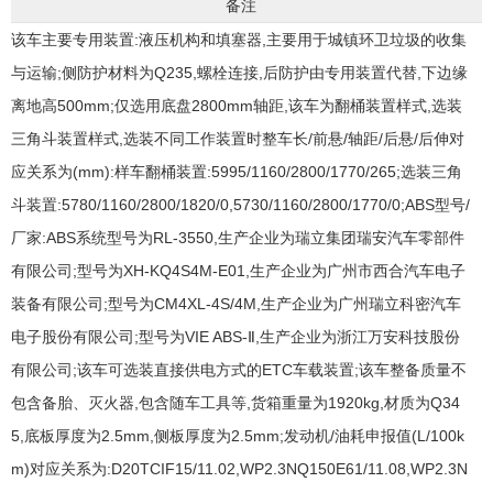
备注
该车主要专用装置:液压机构和填塞器,主要用于城镇环卫垃圾的收集
与运输;侧防护材料为Q235,螺栓连接,后防护由专用装置代替,下边缘
离地高500mm;仅选用底盘2800mm轴距,该车为翻桶装置样式,选装
三角斗装置样式,选装不同工作装置时整车长/前悬/轴距/后悬/后伸对
应关系为(mm):样车翻桶装置:5995/1160/2800/1770/265;选装三角
斗装置:5780/1160/2800/1820/0,5730/1160/2800/1770/0;ABS型号/
厂家:ABS系统型号为RL-3550,生产企业为瑞立集团瑞安汽车零部件
有限公司;型号为XH-KQ4S4M-E01,生产企业为广州市西合汽车电子
装备有限公司;型号为CM4XL-4S/4M,生产企业为广州瑞立科密汽车
电子股份有限公司;型号为VIE ABS-Ⅱ,生产企业为浙江万安科技股份
有限公司;该车可选装直接供电方式的ETC车载装置;该车整备质量不
包含备胎、灭火器,包含随车工具等,货箱重量为1920kg,材质为Q34
5,底板厚度为2.5mm,侧板厚度为2.5mm;发动机/油耗申报值(L/100k
m)对应关系为:D20TCIF15/11.02,WP2.3NQ150E61/11.08,WP2.3N