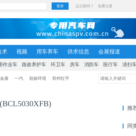
技术
视频
用车养车
供求信息
会展报道
用作业车
路政养护车
环卫车
房车
消防车
医疗车
清扫
金盾
一汽
劲旅环境
郑州红宇
BCL5030XFB)
推
同