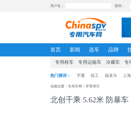
首页
新闻
选车
品牌
专用校车
专用运输车
冷藏车
专
热门搜词：
宇通
徐工
福龙马
上海
当前位置：
专用车网
>
军警用车
北创千乘 5.62米 防暴车 (