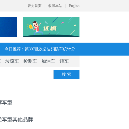
今日推荐：第397批次公告消防车统计分
车
垃圾车
检测车
加油车
罐车
析：公示企业达21家11种车型，水罐、器
搜 索
械消防车数量最多
今日推荐：让客户每趟多挣一点钱 大运
V7H危货牵引车获安徽客户青睐
荐车型
今日推荐：今年危险货物港口作业安全生
类车型其他品牌
产整治聚焦这四方面