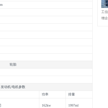
mm
工信
增企
力入
轮胎
发动机/电机参数
功率
排量
司
162kw
1997ml