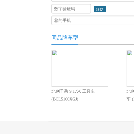
同品牌车型
北创千乘 9.17米 工具车
北创
(BCL5160XGJ)
车 (