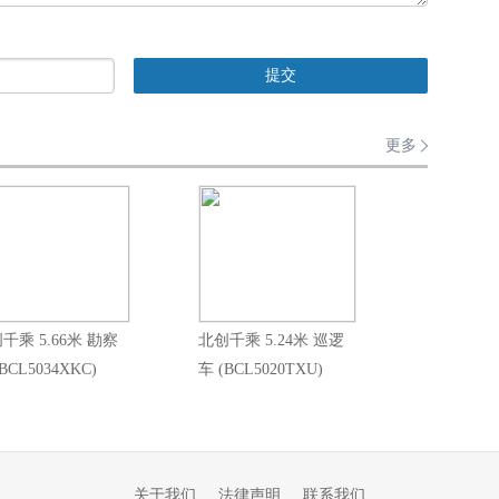
更多
千乘 5.66米 勘察
北创千乘 5.24米 巡逻
BCL5034XKC)
车 (BCL5020TXU)
关于我们
法律声明
联系我们