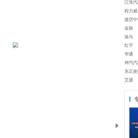
江淮汽
程力威
捷厉中
金旅
迪马
红宇
华通
神汽汽
东正炎
艾盛