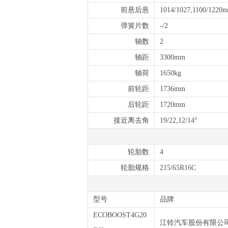
前悬后悬
1014/1027,1100/1220
弹簧片数
-/2
轴数
2
轴距
3300mm
轴荷
1650kg
前轮距
1736mm
后轮距
1720mm
接近离去角
19/22,12/14°
轮胎数
4
轮胎规格
215/65R16C
型号
品牌
ECOBOOST4G20
江铃汽车股份有限公