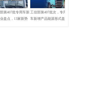
部第407批专用车新
工信部第407批次，专用
业盘点，13家新势
车新增产品能源形式盘
局，...
点