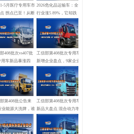
261-5月医疗专用车市
2026危化品运输车：全
点 拐点已至！从断
行业涨5.89%，它却跌
...
58%，专用车...
部408批次vs407批
工信部第408批次专用车
专用车新品暴涨四
新增企业盘点，9家企业
新能源...
入局清一...
部第408批公告来
工信部第408批次专用车
行业能源大洗牌，谁
新品大盘点:混合动力增
?谁...
幅147.79...