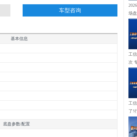
20
车型咨询
场盘
崖式下
基本信息
工信
次 
成，
工信
了!
在崛起
底盘参数/配置