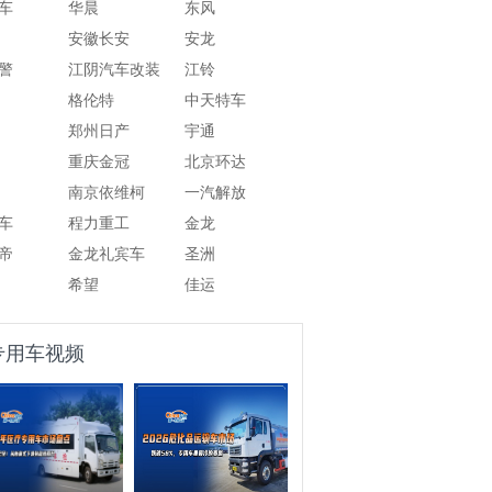
车
华晨
东风
安徽长安
安龙
警
江阴汽车改装
江铃
格伦特
中天特车
郑州日产
宇通
重庆金冠
北京环达
南京依维柯
一汽解放
车
程力重工
金龙
帝
金龙礼宾车
圣洲
希望
佳运
专用车视频