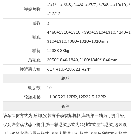
-/-/1/1,-/-/3/3,-/-/4/4,-/-/7/7,-/-/8/8,-/-/10/10,-/
弹簧片数
-/12/12
轴数
3
4450+1310+1310,4390+1310+1310,4240+1
轴距
310+1310,4050+1310+1310mm
轴荷
12333.33kg
后轮距
2050/1840/1840,2180/1840/1840mm
接近离去角
-/17,-/19,-/20,-/21,-/24°
轮胎
轮胎数
10
轮胎规格
11.00R20 12PR,12R22.5 12PR
备注
该车卸货方式为:后卸,安装有手动锁紧机构;车辆第一轴为可提升桥,
仅允许空载状态下提升,第一轴悬架形式为非独立式空气悬架;选装液
压油箱的安装位置及样式,选装大梁异形孔样式,选装后翻转支架样式,