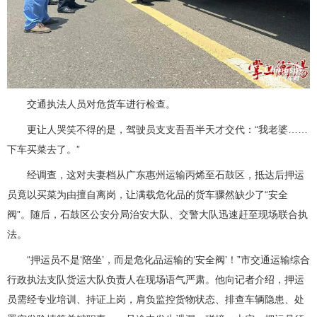
交通执法人员对危货车进行检查。
更让人哭笑不得的是，驾驶员支支吾吾半天才交代：“我老婆……
下车买菜去了。”
经调查，这对夫妻档从广东惠州运输丙烯至石鼓区，抵达后押运
员竟以买菜为由擅自离岗，让满载危化品的货车骤然缺少了“安全
阀”。随后，石鼓区公安分局治安大队、交警大队迅速赶至现场联合执
法。
“押运员不是‘陪坐’，而是危化品运输的‘安全阀’！”市交通运输综合
行政执法支队货运大队负责人在现场语气严肃。他向记者介绍，押运
员需经专业培训、持证上岗，肩负监控货物状态、排查车辆隐患、处