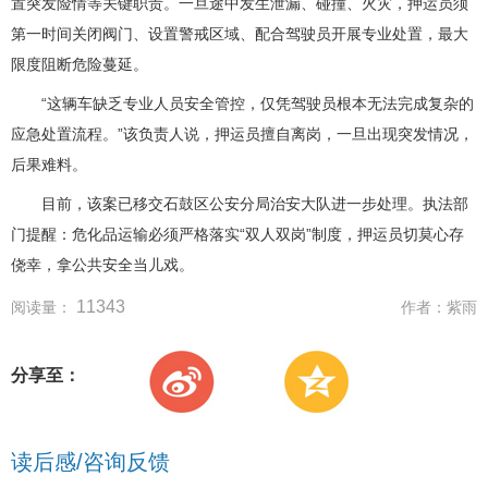
置突发险情等关键职责。一旦途中发生泄漏、碰撞、火灾，押运员须
第一时间关闭阀门、设置警戒区域、配合驾驶员开展专业处置，最大
限度阻断危险蔓延。
“这辆车缺乏专业人员安全管控，仅凭驾驶员根本无法完成复杂的
应急处置流程。”该负责人说，押运员擅自离岗，一旦出现突发情况，
后果难料。
目前，该案已移交石鼓区公安分局治安大队进一步处理。执法部
门提醒：危化品运输必须严格落实“双人双岗”制度，押运员切莫心存
侥幸，拿公共安全当儿戏。
11343
阅读量：
作者：
紫雨
分享至：
读后感/咨询反馈