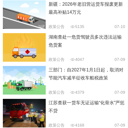
新疆：2026年老旧营运货车报废更新
最高补贴14万元
政策公告
5135
07-10
湖南查处一危货驾驶员多次违法运输
危货案
政策公告
4047
07-09
三部门：自2027年1月1日起，取消对
节能汽车减半征收车船税政策
政策公告
4379
07-09
江苏查获一货车无证运输“化骨水”严惩
不贷
政策公告
4168
07-09