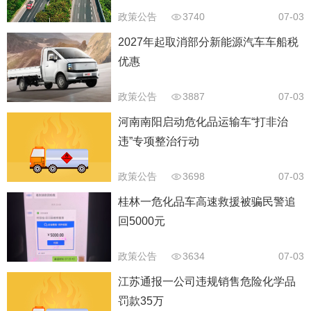
政策公告
3740
07-03
2027年起取消部分新能源汽车车船税
优惠
政策公告
3887
07-03
河南南阳启动危化品运输车“打非治
违”专项整治行动
政策公告
3698
07-03
桂林一危化品车高速救援被骗民警追
回5000元
政策公告
3634
07-03
江苏通报一公司违规销售危险化学品
罚款35万