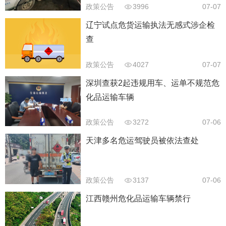
政策公告
3996
07-07
辽宁试点危货运输执法无感式涉企检
查
政策公告
4027
07-07
深圳查获2起违规用车、运单不规范危
化品运输车辆
政策公告
3272
07-06
天津多名危运驾驶员被依法查处
政策公告
3137
07-06
江西赣州危化品运输车辆禁行