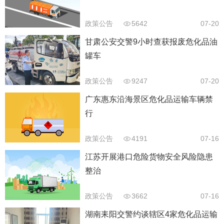
政策公告
5642
07-20
甘肃公安交警9小时查获报废危化品油
罐车
政策公告
9247
07-20
广东惠东沿海景区危化品运输车辆禁
行
政策公告
4191
07-16
江苏开展港口危险货物安全风险隐患
整治
政策公告
3662
07-16
湖南耒阳交警约谈辖区4家危化品运输