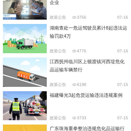
企业
政策公告
3756
07-16
湖南查处一危运驾驶员累计8起违法运
输罚款4万
政策公告
4776
07-16
江西抚州临川区上顿渡镇河西堤危化
品运输车辆禁行
政策公告
6198
07-15
福建曝光3起危货运输违法违规案例
政策公告
3733
07-15
广东珠海重拳整治违规危化品运输行