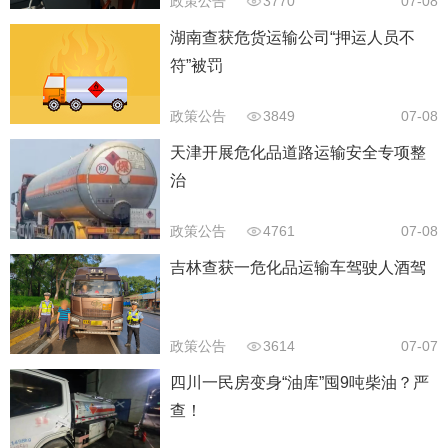
政策公告
3770
07-08
湖南查获危货运输公司“押运人员不
符”被罚
政策公告
3849
07-08
天津开展危化品道路运输安全专项整
治
政策公告
4761
07-08
吉林查获一危化品运输车驾驶人酒驾
政策公告
3614
07-07
四川一民房变身“油库”囤9吨柴油？严
查！