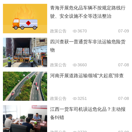
青海开展危化品车辆不按规定路线行
驶、安全设施不全等违法整治
政策公告
3670
07-09
四川查获一普通货车非法运输危险货
物
政策公告
3660
07-08
河南开展道路运输领域“大起底”排查
政策公告
3251
07-08
江西一货车司机误运危化品？主动报
备纠错