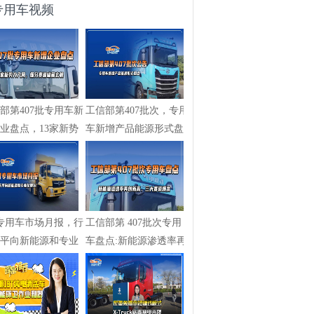
专用车视频
部第407批专用车新
工信部第407批次，专用
业盘点，13家新势
车新增产品能源形式盘
局，...
点
专用车市场月报，行
工信部第 407批次专用
平向新能源和专业
车盘点:新能源渗透率再
斜
创新高，...