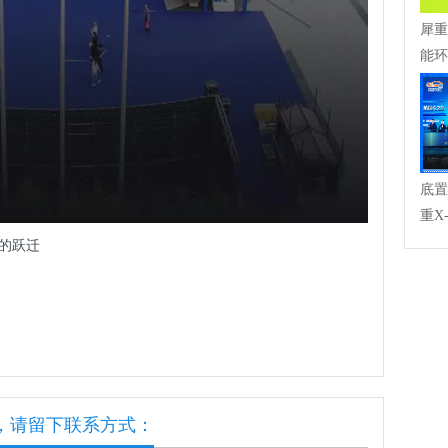
犀重
能环
底置
重X
”的跃迁
，请留下联系方式：