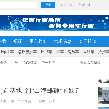
技术
视频
用车养车
供求信息
会展报道
用作业车
路政养护车
环卫车
房车
消防车
医疗车
清扫
金盾
一汽
劲旅环境
郑州红宇
热点
制造基地”到”出海雄狮”的跃迁
来源:：第一专用车网
作者：茜茜