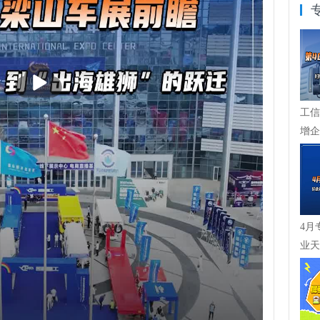
播
放
工信
增企
力入
4月
业天
化倾