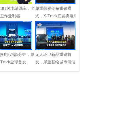
18T纯电清洗车，全
犀重颠覆倒短赚钱模
卫作业利器
式，X-Truck底置换电来
袭
换电仅需5分钟，犀
无人环卫新品重磅首
-Truck全球首发
发，犀重智绘城市清洁
未来