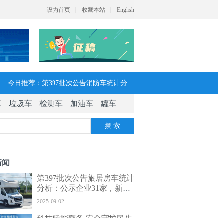
今日推荐：第397批次公告消防车统计分
车
垃圾车
检测车
加油车
罐车
析：公示企业达21家11种车型，水罐、器
搜 索
械消防车数量最多
今日推荐：让客户每趟多挣一点钱 大运
新闻
V7H危货牵引车获安徽客户青睐
第397批次公告旅居房车统计
分析：公示企业31家，新能
今日推荐：今年危险货物港口作业安全生
源旅居车数量翻新增长
2025-09-02
产整治聚焦这四方面