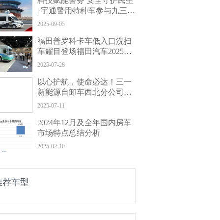
科技赋能警务 安全守护民生
| 宇通警用特种车参与九三阅
兵保障任务
2025-09-05
福田普罗科卡车低入口洗扫
车耀目登场福田汽车2025年
中商务会， 以科技重塑环卫
2025-07-28
新标杆
以心护航，使命必达！三一
新能源自卸车西北分公司服
务工程师获赠锦旗
2025-07-11
2024年12月及全年国内房车
市场特点总结分析
2025-02-10
推荐车型