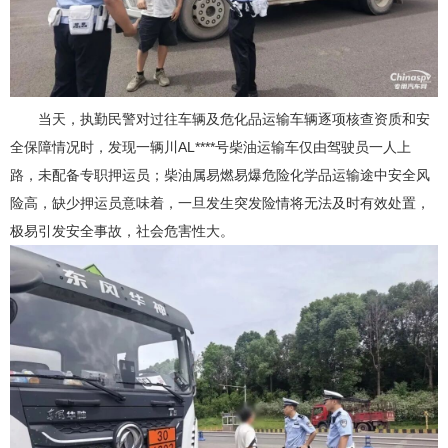
当天，执勤民警对过往车辆及危化品运输车辆逐项核查资质和安
全保障情况时，发现一辆川AL****号柴油运输车仅由驾驶员一人上
路，未配备专职押运员；柴油属易燃易爆危险化学品运输途中安全风
险高，缺少押运员意味着，一旦发生突发险情将无法及时有效处置，
极易引发安全事故，社会危害性大。