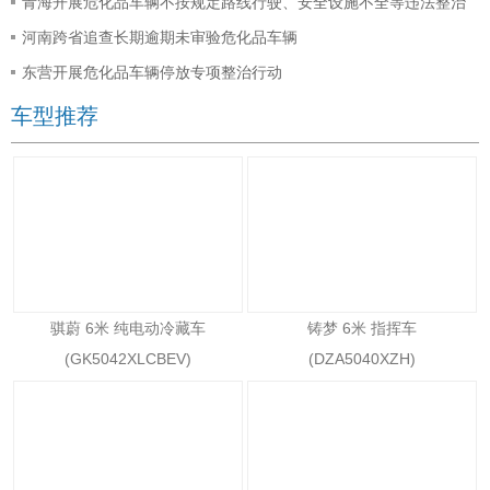
青海开展危化品车辆不按规定路线行驶、安全设施不全等违法整治
河南跨省追查长期逾期未审验危化品车辆
东营开展危化品车辆停放专项整治行动
车型推荐
骐蔚 6米 纯电动冷藏车
铸梦 6米 指挥车
(GK5042XLCBEV)
(DZA5040XZH)