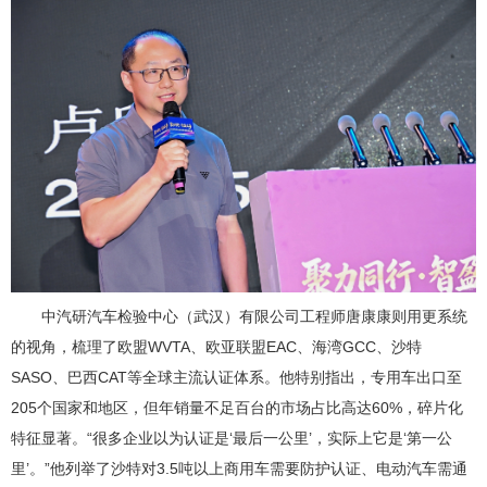
中汽研汽车检验中心（武汉）有限公司工程师唐康康则用更系统
的视角，梳理了欧盟WVTA、欧亚联盟EAC、海湾GCC、沙特
SASO、巴西CAT等全球主流认证体系。他特别指出，专用车出口至
205个国家和地区，但年销量不足百台的市场占比高达60%，碎片化
特征显著。“很多企业以为认证是‘最后一公里’，实际上它是‘第一公
里’。”他列举了沙特对3.5吨以上商用车需要防护认证、电动汽车需通