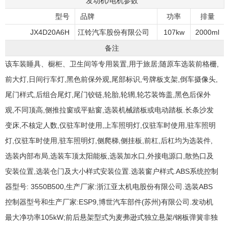
发动机/电机参数
型号
品牌
功率
排量
JX4D20A6H
江铃汽车股份有限公司
107kw
2000ml
备注
该车装睡具、橱柜、卫生间等专用装置,用于旅居;随原车选装前格栅,
前大灯,日间行车灯,黑色前保外观,尾部标识,号牌板支架,倒车摄像头,
尾门样式,后组合尾灯,尾门铰链,轮胎,轮辋,轮芯装饰盖,黑色后保外
观,不同顶高,侧推拉窗或平贴窗,选装机械踏板或电动踏板.长条沙发
变床,不核定人数,仅驻车时使用,上车照明灯,仅驻车时使用,驻车照明
灯,仅驻车时使用,驻车照明灯,侧爬梯,侧挂板,前杠,后杠均为选装件,
选装内部布局,选装车顶太阳能板,选装加水口,外接电源口,散热口及
安装位置,选装仓门及大小样式安装位置.选装窗户样式.ABS系统控制
器型号: 3550B500,生产厂家:浙江亚太机电股份有限公司.选装ABS
控制器型号和生产厂家:ESP9,博世汽车部件(苏州)有限公司.发动机
最大净功率105kW;前后悬架型式为麦弗逊式独立悬架/钢板弹簧非独