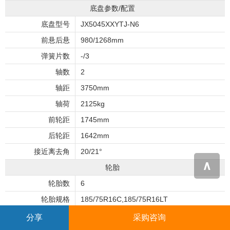
底盘参数/配置
底盘型号
JX5045XXYTJ-N6
前悬后悬
980/1268mm
弹簧片数
-/3
轴数
2
轴距
3750mm
轴荷
2125kg
前轮距
1745mm
后轮距
1642mm
接近离去角
20/21°
∧
轮胎
轮胎数
6
轮胎规格
185/75R16C,185/75R16LT
发动机/电机参数
分享
采购咨询