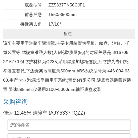
底盘型号
ZZ5337TN56CJF1
前悬后悬
1550/3500mm
接近离去角
17/10°
备注
该车主要用于道路车辆清障,主要专用装置为平板、绞盘、油缸、托
举装置等.驾驶室准乘人数(人)/托举质量(kg)的对应关系是:3/16705,
2/16770.侧防护材料为Q235,采用焊接加螺栓连接;后防护为专用托
举装置替代,下边缘离地高度为500mm.ABS系统型号为:446 004 63
00,生产企业为:采埃孚商用车系统(青岛)有限公司.随底盘选装限速装
置,限速89km/h.仅采用2100+5300mm轴距底盘改装.
采购咨询
佳运 12.45米 清障车 (AJY5337TQZZ)