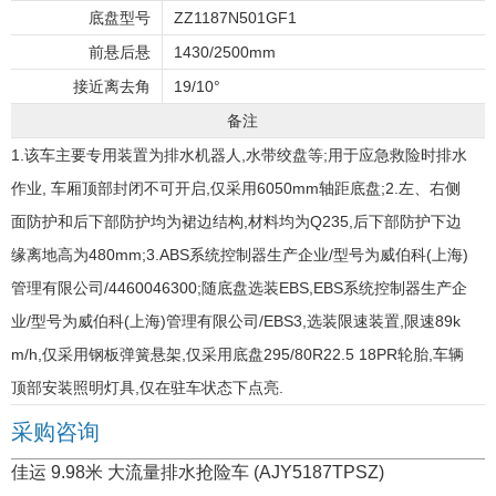
底盘型号
ZZ1187N501GF1
前悬后悬
1430/2500mm
接近离去角
19/10°
备注
1.该车主要专用装置为排水机器人,水带绞盘等;用于应急救险时排水
作业, 车厢顶部封闭不可开启,仅采用6050mm轴距底盘;2.左、右侧
面防护和后下部防护均为裙边结构,材料均为Q235,后下部防护下边
缘离地高为480mm;3.ABS系统控制器生产企业/型号为威伯科(上海)
管理有限公司/4460046300;随底盘选装EBS,EBS系统控制器生产企
业/型号为威伯科(上海)管理有限公司/EBS3,选装限速装置,限速89k
m/h,仅采用钢板弹簧悬架,仅采用底盘295/80R22.5 18PR轮胎,车辆
顶部安装照明灯具,仅在驻车状态下点亮.
采购咨询
佳运 9.98米 大流量排水抢险车 (AJY5187TPSZ)