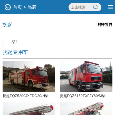
首页
>
品牌
抚起
柴油
抚起专用车
抚起FQZ5200JXFDG20/H柴油国五登高平台消防车
抚起FQZ5130TXFJY80/M柴油国四抢险救援消防车