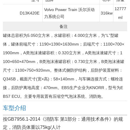
12777
Volvo Power Train 沃尔沃动
D13K420E
316kw
力系统公司
ml
备注
罐体总容积为5.050立方米，水罐容积：4.000立方米，为“L”型罐
体，罐体前端尺寸：1190×1390×1630mm；后端尺寸：1100×700×
1900mm，A类泡沫液罐容积：0.320立方米，A类泡沫液罐尺寸：1
100×650×470mm，B类泡沫液罐容积：0.730立方米，B类泡沫液罐
尺寸：1100×750×920mm。整体式侧防护结构，后防护装置材料：
Q345B，截面尺寸(宽×高)：58×140mm，与车辆连接方式：螺栓连
接，后防护离地高度：470mm。EBS生产企业为KNORR，型号为E
BS7 ECU。主要专用装置有压缩空气泡沫系统、消防炮。
车型介绍
按GB7956.1-2014《消防车 第1部分：通用技术条件》的规
定，消防员体重以75kg/人计