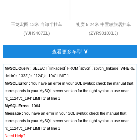
玉龙宏图 13米 自卸半挂车
礼度 5.24米 中置轴旅居挂车
(YJH9407ZL)
(ZYR9010XLJ)
∨
查看更多车型
MySQL Query :
SELECT `linkageid` FROM `spvcn`.`spvcn_linkage` WHERE
dcid='c_1333','c_1124','c_194' LIMIT 1
MySQL Error :
You have an error in your SQL syntax; check the manual that
corresponds to your MySQL server version for the right syntax to use near
''c_1124','c_194' LIMIT 1' at line 1
MySQL Errno :
1064
Message :
You have an error in your SQL syntax; check the manual that
corresponds to your MySQL server version for the right syntax to use near
''c_1124','c_194' LIMIT 1' at line 1
Need Help?