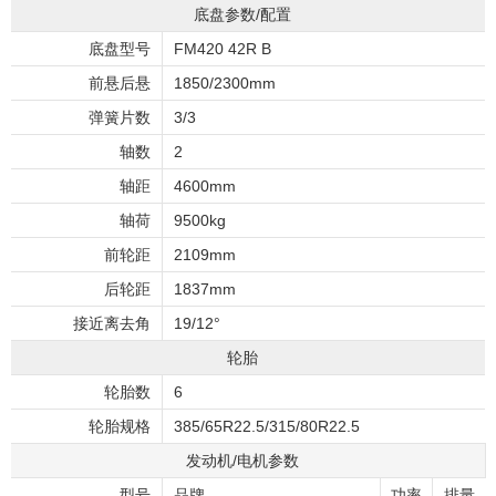
底盘参数/配置
底盘型号
FM420 42R B
前悬后悬
1850/2300mm
弹簧片数
3/3
轴数
2
轴距
4600mm
轴荷
9500kg
前轮距
2109mm
后轮距
1837mm
接近离去角
19/12°
轮胎
轮胎数
6
轮胎规格
385/65R22.5/315/80R22.5
发动机/电机参数
型号
品牌
功率
排量