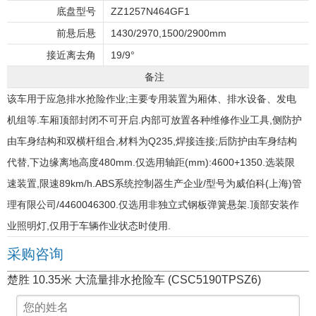
底盘型号
ZZ1257N464GF1
前悬后悬
1430/2970,1500/2900mm
接近离去角
19/9°
备注
该车用于应急排水抢险作业;主要专用装置为厢体、排水设备、发电
机组等.车厢顶部封闭不可开启.内部可放置各种维修作业工具,侧防护
由车身结构和双横杆组合,材料为Q235,焊接连接;后防护由车身结构
代替,下边缘离地高度480mm.仅选用轴距(mm):4600+1350.选装限
速装置,限速89km/h.ABS系统控制器生产企业/型号为威伯科(上海)管
理有限公司/4460046300.仅选用非独立式钢板弹簧悬架.顶部安装作
业照明灯,仅用于车辆作业状态时使用.
采购咨询
楚胜 10.35米 大流量排水抢险车 (CSC5190TPSZ6)