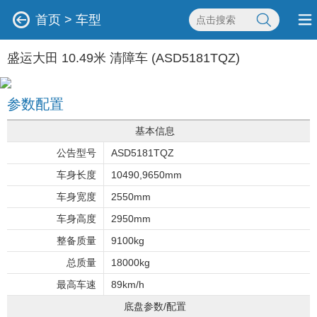
首页
>
车型
盛运大田 10.49米 清障车 (ASD5181TQZ)
参数配置
基本信息
公告型号
ASD5181TQZ
车身长度
10490,9650mm
车身宽度
2550mm
车身高度
2950mm
整备质量
9100kg
总质量
18000kg
最高车速
89km/h
底盘参数/配置