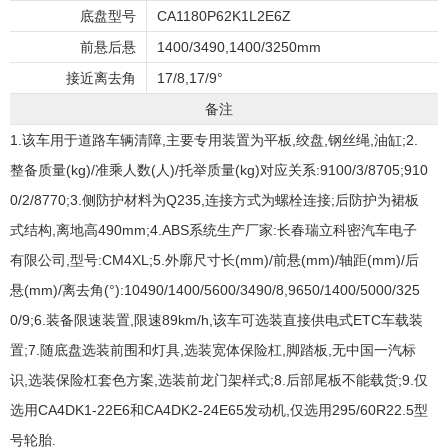
底盘型号
CA1180P62K1L2E6Z
前悬后悬
1400/3490,1400/3250mm
接近离去角
17/8,17/9°
备注
1.该车用于道路车辆清障,主要专用装置为平板,绞盘,钢丝绳,油缸;2.
整备质量(kg)/准乘人数(人)/托举质量(kg)对应关系:9100/3/8705;910
0/2/8770;3.侧防护材料为Q235,连接方式为螺栓连接;后防护为裙板
式结构,离地高490mm;4.ABS系统生产厂家:长春瑞立科密汽车电子
有限公司,型号:CM4XL;5.外廓尺寸长(mm)/前悬(mm)/轴距(mm)/后
悬(mm)/离去角(°):10490/1400/5600/3490/8,9650/1400/5000/325
0/9;6.装备限速装置,限速89km/h,该车可选装直接供电式ETC车载装
置;7.随底盘选装前围和灯具,选装宽体保险杠,脚踏板,无中国一汽标
识,选装保险杠套色方案,选装前龙门架样式;8.后部尾板不能载货;9.仅
选用CA4DK1-22E6和CA4DK2-24E65发动机,仅选用295/60R22.5型
号轮胎.