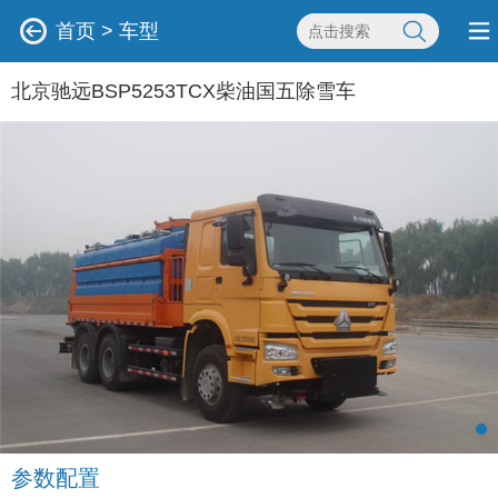
首页
>
车型
北京驰远BSP5253TCX柴油国五除雪车
参数配置