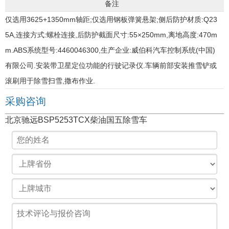
备注
仅选用3625+1350mm轴距;仅选用钢板弹簧悬架;侧后防护材质:Q23
5A,连接方式:螺栓连接,后防护截面尺寸:55×250mm,离地高度:470m
m.ABS系统型号:4460046300,生产企业:威伯科汽车控制系统(中国)
有限公司.安装带卫星定位功能的行驶记录仪.车辆前部安装推雪铲或
滚刷用于除雪扫雪,撒布作业.
采购咨询
北京驰远BSP5253TCX柴油国五除雪车